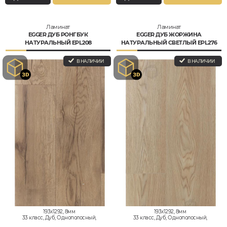
Ламинат
Ламинат
EGGER ДУБ РОНГБУК
EGGER ДУБ ЖОРЖИНА
НАТУРАЛЬНЫЙ EPL208
НАТУРАЛЬНЫЙ СВЕТЛЫЙ EPL276
В НАЛИЧИИ
В НАЛИЧИИ
193x1292, 8мм
193x1292, 8мм
33 класс, Дуб, Однополосный,
33 класс, Дуб, Однополосный,
Влагостойкий
Влагостойкий