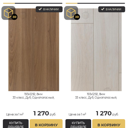
В НАЛИЧИИ
В НАЛИЧИИ
193x1292, 8мм
193x1292, 8мм
33 класс, Дуб, Однополосный,
33 класс, Дуб, Однополосный,
Влагостойкий
Влагостойкий
1 270
1 270
Цена за 1 м²
руб.
Цена за 1 м²
руб.
КУПИТЬ
КУПИТЬ
В КОРЗИНУ
В КОРЗИНУ
ДЕШЕВЛЕ
ДЕШЕВЛЕ