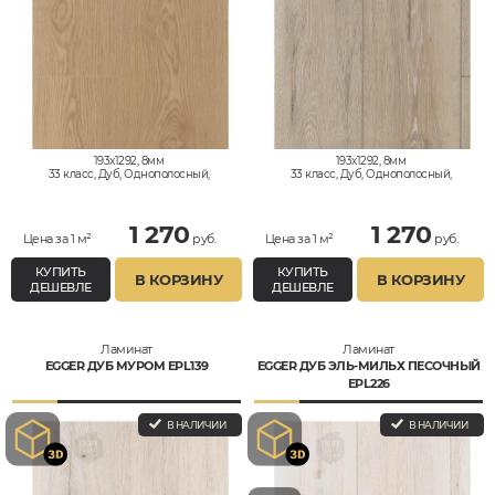
193x1292, 8мм
193x1292, 8мм
33 класс, Дуб, Однополосный,
33 класс, Дуб, Однополосный,
Влагостойкий
Влагостойкий
1 270
1 270
Цена за 1 м²
руб.
Цена за 1 м²
руб.
КУПИТЬ
КУПИТЬ
В КОРЗИНУ
В КОРЗИНУ
ДЕШЕВЛЕ
ДЕШЕВЛЕ
Ламинат
Ламинат
EGGER ДУБ МУРОМ EPL139
EGGER ДУБ ЭЛЬ-МИЛЬХ ПЕСОЧНЫЙ
EPL226
В НАЛИЧИИ
В НАЛИЧИИ