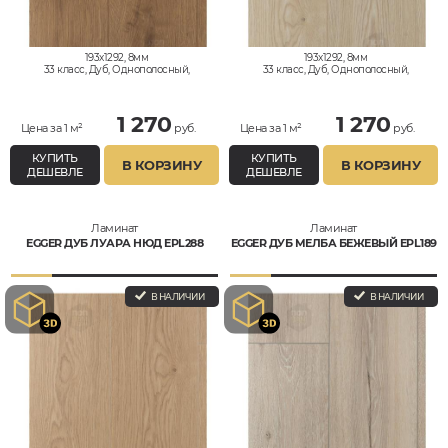
193x1292, 8мм
193x1292, 8мм
33 класс, Дуб, Однополосный,
33 класс, Дуб, Однополосный,
Влагостойкий
Влагостойкий
1 270
1 270
Цена за 1 м²
руб.
Цена за 1 м²
руб.
КУПИТЬ
КУПИТЬ
В КОРЗИНУ
В КОРЗИНУ
ДЕШЕВЛЕ
ДЕШЕВЛЕ
Ламинат
Ламинат
EGGER ДУБ ЛУАРА НЮД EPL288
EGGER ДУБ МЕЛБА БЕЖЕВЫЙ EPL189
В НАЛИЧИИ
В НАЛИЧИИ