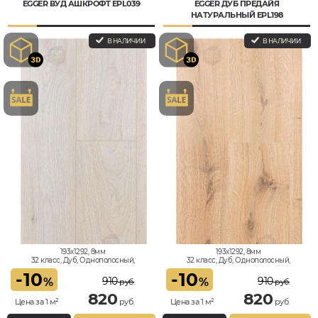
EGGER ВУД АШКРОФТ EPL039
EGGER ДУБ ПРЕДАЙЯ
НАТУРАЛЬНЫЙ EPL198
В НАЛИЧИИ
В НАЛИЧИИ
193x1292, 8мм
193x1292, 8мм
32 класс, Дуб, Однополосный,
32 класс, Дуб, Однополосный,
Влагостойкий
Влагостойкий
-
10
-
10
910
910
%
%
руб.
руб.
820
820
Цена за 1 м²
руб.
Цена за 1 м²
руб.