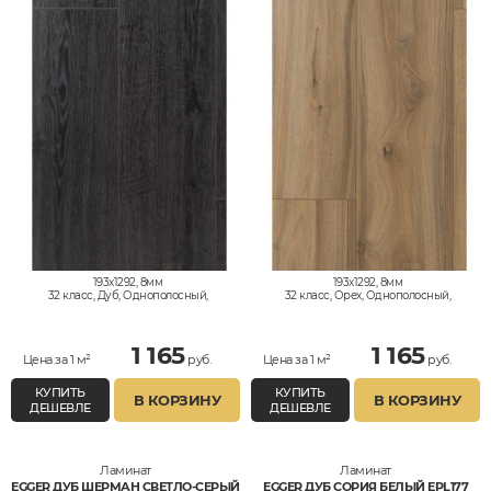
193x1292, 8мм
193x1292, 8мм
32 класс, Дуб, Однополосный,
32 класс, Орех, Однополосный,
Влагостойкий
Влагостойкий
1 165
1 165
Цена за 1 м²
руб.
Цена за 1 м²
руб.
КУПИТЬ
КУПИТЬ
В КОРЗИНУ
В КОРЗИНУ
ДЕШЕВЛЕ
ДЕШЕВЛЕ
Ламинат
Ламинат
EGGER ДУБ ШЕРМАН СВЕТЛО-СЕРЫЙ
EGGER ДУБ СОРИЯ БЕЛЫЙ EPL177