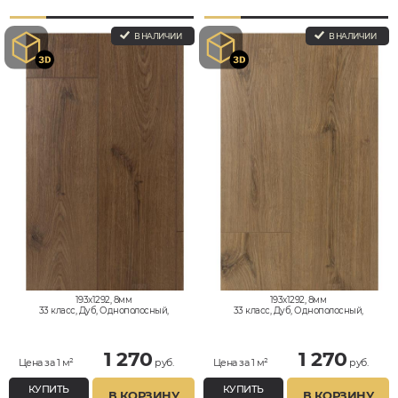
В НАЛИЧИИ
В НАЛИЧИИ
193x1292, 8мм
193x1292, 8мм
33 класс, Дуб, Однополосный,
33 класс, Дуб, Однополосный,
Влагостойкий
Влагостойкий
1 270
1 270
Цена за 1 м²
руб.
Цена за 1 м²
руб.
КУПИТЬ
КУПИТЬ
В КОРЗИНУ
В КОРЗИНУ