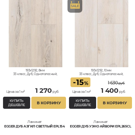
193x1292, 8мм
193x1292, 10мм
33 класс, Дуб, Однополосный,
33 класс, Дуб, Однополосный,
Влагостойкий
Влагостойкий
-
15
1 630
%
руб.
1 270
1 400
Цена за 1 м²
руб.
Цена за 1 м²
руб.
КУПИТЬ
КУПИТЬ
В КОРЗИНУ
В КОРЗИНУ
ДЕШЕВЛЕ
ДЕШЕВЛЕ
Ламинат
Ламинат
EGGER ДУБ АЗГИЛ СВЕТЛЫЙ EPL154
EGGER ДУБ УЭНО АЙВОРИ EPL265CL