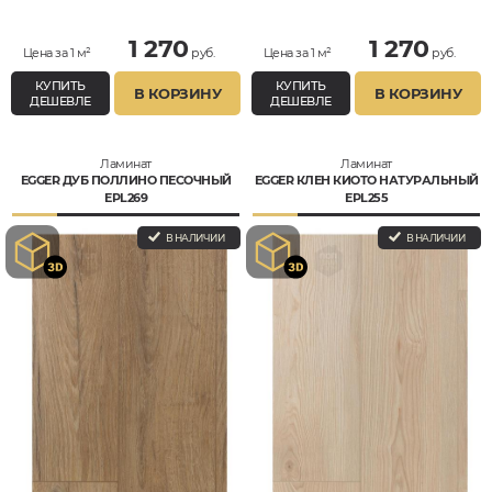
Влагостойкий
Влагостойкий
1 270
1 270
Цена за 1 м²
руб.
Цена за 1 м²
руб.
КУПИТЬ
КУПИТЬ
В КОРЗИНУ
В КОРЗИНУ
ДЕШЕВЛЕ
ДЕШЕВЛЕ
Ламинат
Ламинат
EGGER ДУБ ПОЛЛИНО ПЕСОЧНЫЙ
EGGER КЛЕН КИОТО НАТУРАЛЬНЫЙ
EPL269
EPL255
В НАЛИЧИИ
В НАЛИЧИИ