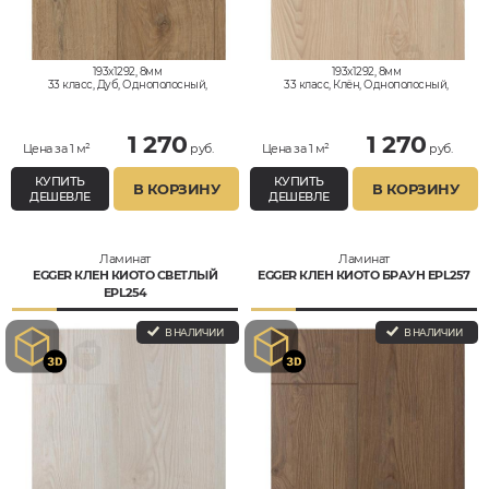
193x1292, 8мм
193x1292, 8мм
33 класс, Дуб, Однополосный,
33 класс, Клён, Однополосный,
Влагостойкий
Влагостойкий
1 270
1 270
Цена за 1 м²
руб.
Цена за 1 м²
руб.
КУПИТЬ
КУПИТЬ
В КОРЗИНУ
В КОРЗИНУ
ДЕШЕВЛЕ
ДЕШЕВЛЕ
Ламинат
Ламинат
EGGER КЛЕН КИОТО СВЕТЛЫЙ
EGGER КЛЕН КИОТО БРАУН EPL257
EPL254
В НАЛИЧИИ
В НАЛИЧИИ