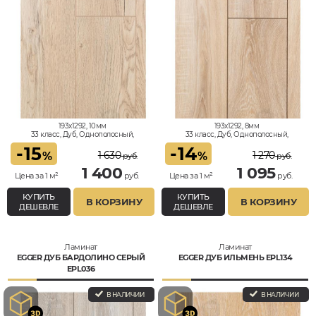
193x1292, 10мм
193x1292, 8мм
33 класс, Дуб, Однополосный,
33 класс, Дуб, Однополосный,
Влагостойкий
Влагостойкий
-
15
-
14
1 630
1 270
%
%
руб.
руб.
1 400
1 095
Цена за 1 м²
руб.
Цена за 1 м²
руб.
КУПИТЬ
КУПИТЬ
В КОРЗИНУ
В КОРЗИНУ
ДЕШЕВЛЕ
ДЕШЕВЛЕ
Ламинат
Ламинат
EGGER ДУБ БАРДОЛИНО СЕРЫЙ
EGGER ДУБ ИЛЬМЕНЬ EPL134
EPL036
В НАЛИЧИИ
В НАЛИЧИИ