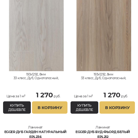
193x1292, 8мм
193x1292, 8мм
33 класс, Дуб, Однополосный,
33 класс, Дуб, Однополосный,
Влагостойкий
Влагостойкий
1 270
1 270
Цена за 1 м²
руб.
Цена за 1 м²
руб.
КУПИТЬ
КУПИТЬ
В КОРЗИНУ
В КОРЗИНУ
ДЕШЕВЛЕ
ДЕШЕВЛЕ
Ламинат
Ламинат
EGGER ДУБ ГАРДЕН НАТУРАЛЬНЫЙ
EGGER ДУБ ВУД-ФЬОРД БЕЛЫЙ
EPL236
EPL212