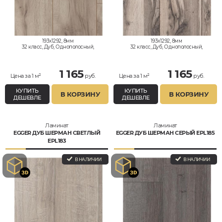
193x1292, 8мм
193x1292, 8мм
32 класс, Дуб, Однополосный,
32 класс, Дуб, Однополосный,
Влагостойкий
Влагостойкий
1 165
1 165
Цена за 1 м²
руб.
Цена за 1 м²
руб.
КУПИТЬ
КУПИТЬ
В КОРЗИНУ
В КОРЗИНУ
ДЕШЕВЛЕ
ДЕШЕВЛЕ
Ламинат
Ламинат
EGGER ДУБ ШЕРМАН СВЕТЛЫЙ
EGGER ДУБ ШЕРМАН СЕРЫЙ EPL185
EPL183
В НАЛИЧИИ
В НАЛИЧИИ