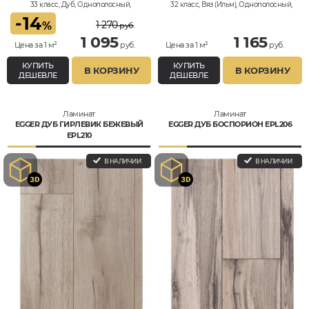
33 класс, Дуб, Однополосный,
32 класс, Вяз (Ильм), Однополосный,
Влагостойкий
Влагостойкий
-
14
1 270
%
руб.
1 095
1 165
Цена за 1 м²
руб.
Цена за 1 м²
руб.
КУПИТЬ
КУПИТЬ
В КОРЗИНУ
В КОРЗИНУ
ДЕШЕВЛЕ
ДЕШЕВЛЕ
Ламинат
Ламинат
EGGER ДУБ ГИРЛЕВИК БЕЖЕВЫЙ
EGGER ДУБ БОСПОРИОН EPL206
EPL210
В НАЛИЧИИ
В НАЛИЧИИ