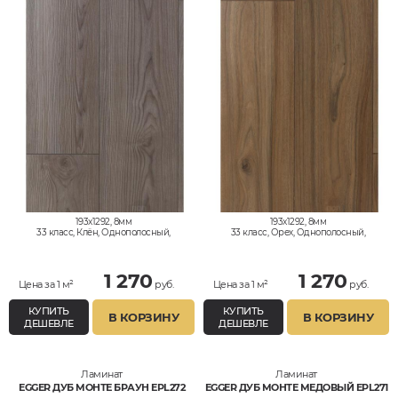
193x1292, 8мм
193x1292, 8мм
33 класс, Клён, Однополосный,
33 класс, Орех, Однополосный,
Влагостойкий
Влагостойкий
1 270
1 270
Цена за 1 м²
руб.
Цена за 1 м²
руб.
КУПИТЬ
КУПИТЬ
В КОРЗИНУ
В КОРЗИНУ
ДЕШЕВЛЕ
ДЕШЕВЛЕ
Ламинат
Ламинат
EGGER ДУБ МОНТЕ БРАУН EPL272
EGGER ДУБ МОНТЕ МЕДОВЫЙ EPL271