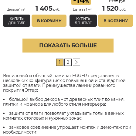
-
14
1 765
%
руб.
1 405
1 520
Цена за 1 м²
руб.
Цена за 1 м²
руб.
КУПИТЬ
КУПИТЬ
В КОРЗИНУ
В КОРЗИНУ
ДЕШЕВЛЕ
ДЕШЕВЛЕ
ПОКАЗАТЬ БОЛЬШЕ
1
2
Виниловый и обычный ламинат EGGER представлен в
нескольких конфигурациях с повышенной и стандартной
защитой от влаги. Преимущества ламинированного
покрытия Эггер:
большой выбор декора – от древесных плит до камня,
плитки и мрамора для любого стиля интерьера;
защита от влаги позволяет укладывать полы в ванных
комнатах, столовых и кухонных зонах;
замковое соединение упрощает монтаж и демонтаж при
необходимости;