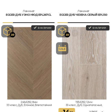
Ламинат
Ламинат
EGGER ДУБ УЭНО НЮД EPL267CL
EGGER ДУБ ЧЕЗЕНА СЕРЫЙ EPL150
В НАЛИЧИИ
В НАЛИЧИИ
246x1292, 8мм
193x1292, 12мм
33 класс, Дуб, Елочкой, Влагостойкий
33 класс, Дуб, Однополосный,
Влагостойкий