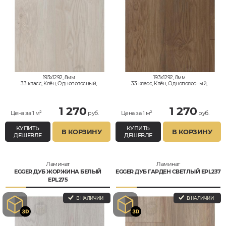
193x1292, 8мм
193x1292, 8мм
33 класс, Клён, Однополосный,
33 класс, Клён, Однополосный,
Влагостойкий
Влагостойкий
1 270
1 270
Цена за 1 м²
руб.
Цена за 1 м²
руб.
КУПИТЬ
КУПИТЬ
В КОРЗИНУ
В КОРЗИНУ
ДЕШЕВЛЕ
ДЕШЕВЛЕ
Ламинат
Ламинат
EGGER ДУБ ЖОРЖИНА БЕЛЫЙ
EGGER ДУБ ГАРДЕН СВЕТЛЫЙ EPL237
EPL275
В НАЛИЧИИ
В НАЛИЧИИ