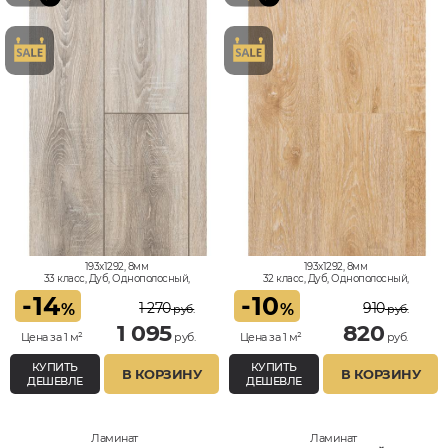
193x1292, 8мм
193x1292, 8мм
33 класс, Дуб, Однополосный,
32 класс, Дуб, Однополосный,
Влагостойкий
Влагостойкий
-
14
-
10
1 270
910
%
%
руб.
руб.
1 095
820
Цена за 1 м²
руб.
Цена за 1 м²
руб.
КУПИТЬ
КУПИТЬ
В КОРЗИНУ
В КОРЗИНУ
ДЕШЕВЛЕ
ДЕШЕВЛЕ
Ламинат
Ламинат