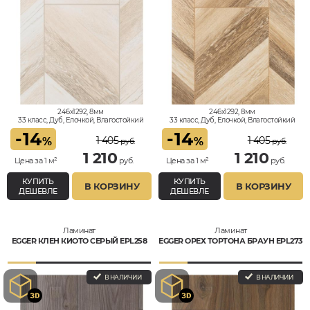
246x1292, 8мм
246x1292, 8мм
33 класс, Дуб, Елочкой, Влагостойкий
33 класс, Дуб, Елочкой, Влагостойкий
-
14
-
14
1 405
1 405
%
%
руб.
руб.
1 210
1 210
Цена за 1 м²
руб.
Цена за 1 м²
руб.
КУПИТЬ
КУПИТЬ
В КОРЗИНУ
В КОРЗИНУ
ДЕШЕВЛЕ
ДЕШЕВЛЕ
Ламинат
Ламинат
EGGER КЛЕН КИОТО СЕРЫЙ EPL258
EGGER ОРЕХ ТОРТОНА БРАУН EPL273
В НАЛИЧИИ
В НАЛИЧИИ