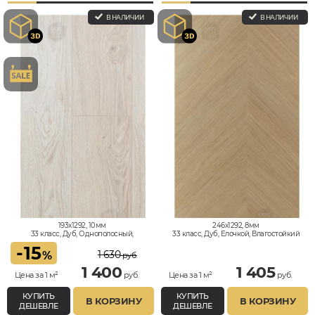
В НАЛИЧИИ
В НАЛИЧИИ
193x1292, 10мм
246x1292, 8мм
33 класс, Дуб, Однополосный,
33 класс, Дуб, Елочкой, Влагостойкий
Влагостойкий
-
15
1 630
%
руб.
1 400
1 405
Цена за 1 м²
руб.
Цена за 1 м²
руб.
КУПИТЬ
КУПИТЬ
В КОРЗИНУ
В КОРЗИНУ
ДЕШЕВЛЕ
ДЕШЕВЛЕ