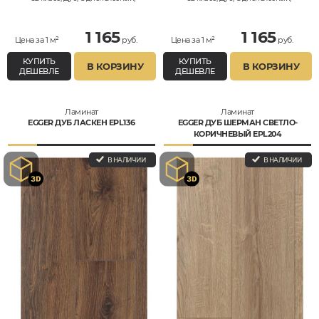
Влагостойкий
Влагостойкий
1 165
1 165
Цена за 1 м²
руб.
Цена за 1 м²
руб.
КУПИТЬ
КУПИТЬ
В КОРЗИНУ
В КОРЗИНУ
ДЕШЕВЛЕ
ДЕШЕВЛЕ
Ламинат
Ламинат
EGGER ДУБ ЛАСКЕН EPL136
EGGER ДУБ ШЕРМАН СВЕТЛО-
КОРИЧНЕВЫЙ EPL204
В НАЛИЧИИ
В НАЛИЧИИ