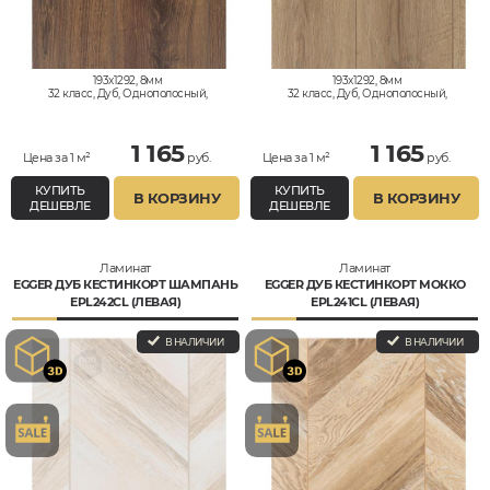
193x1292, 8мм
193x1292, 8мм
32 класс, Дуб, Однополосный,
32 класс, Дуб, Однополосный,
Влагостойкий
Влагостойкий
1 165
1 165
Цена за 1 м²
руб.
Цена за 1 м²
руб.
КУПИТЬ
КУПИТЬ
В КОРЗИНУ
В КОРЗИНУ
ДЕШЕВЛЕ
ДЕШЕВЛЕ
Ламинат
Ламинат
EGGER ДУБ КЕСТИНКОРТ ШАМПАНЬ
EGGER ДУБ КЕСТИНКОРТ МОККО
EPL242CL (ЛЕВАЯ)
EPL241CL (ЛЕВАЯ)
В НАЛИЧИИ
В НАЛИЧИИ