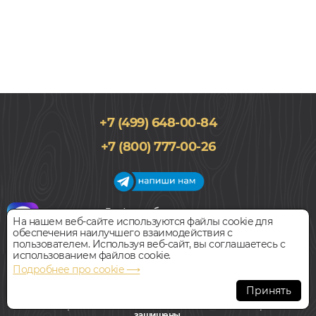
+7 (499) 648-00-84
+7 (800) 777-00-26
График работы салона
На нашем веб-сайте используются файлы cookie для
Пн-Вс с 09:00 до 21:00
обеспечения наилучшего взаимодействия с
Наш адрес:
127018, г. Москва,
пользователем. Используя веб-сайт, вы соглашаетесь с
ул.Складочная, д.1, строение 9
использованием файлов cookie.
Подробнее про cookie ⟶
Всегда свободная парковка
Принять
© Интернет-магазин Polvamvdom.ru 2011-2026. Все права
защищены.