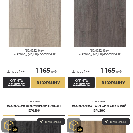
193x1292, 8мм
193x1292, 8мм
32 класс, Дуб, Однополосный,
32 класс, Дуб, Однополосный,
Влагостойкий
Влагостойкий
1 165
1 165
Цена за 1 м²
руб.
Цена за 1 м²
руб.
КУПИТЬ
КУПИТЬ
В КОРЗИНУ
В КОРЗИНУ
ДЕШЕВЛЕ
ДЕШЕВЛЕ
Ламинат
Ламинат
EGGER ДУБ ШЕРМАН АНТРАЦИТ
EGGER ОРЕХ ТОРТОНА СВЕТЛЫЙ
EPL186
EPL280
В НАЛИЧИИ
В НАЛИЧИИ