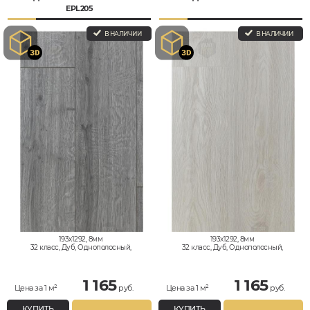
EPL205
В НАЛИЧИИ
В НАЛИЧИИ
193x1292, 8мм
193x1292, 8мм
32 класс, Дуб, Однополосный,
32 класс, Дуб, Однополосный,
Влагостойкий
Влагостойкий
1 165
1 165
Цена за 1 м²
руб.
Цена за 1 м²
руб.
КУПИТЬ
КУПИТЬ