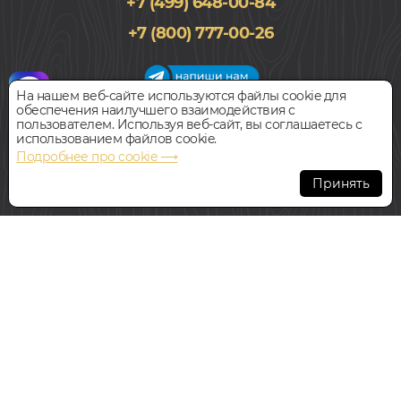
+7 (499) 648-00-84
+7 (800) 777-00-26
На нашем веб-сайте используются файлы cookie для
обеспечения наилучшего взаимодействия с
График работы салона
пользователем. Используя веб-сайт, вы соглашаетесь с
Пн-Вс с 09:00 до 21:00
использованием файлов cookie.
Наш адрес:
127018, г. Москва,
Подробнее про cookie ⟶
ул.Складочная, д.1, строение 9
Принять
Всегда свободная парковка
© Интернет-магазин Polvamvdom.ru 2011-2026. Все права
защищены.
При копировании материалов прямая ссылка на сайт
обязательна
.
НАШ ПАРТНЁР