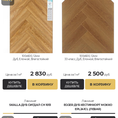
100x600, 12мм
100x600, 12мм
Дуб, Елочкой, Влагостойкий
33 класс, Дуб, Елочкой, Влагостойкий
2 830
2 500
Цена за 1 м²
руб.
Цена за 1 м²
руб.
КУПИТЬ
КУПИТЬ
В КОРЗИНУ
В КОРЗИНУ
ДЕШЕВЛЕ
ДЕШЕВЛЕ
Ламинат
Ламинат
SKALLA ДУБ СИГДАЛ CH 1013
EGGER ДУБ КЕСТИНКОРТ МОККО
EPL241CL (ЛЕВАЯ)