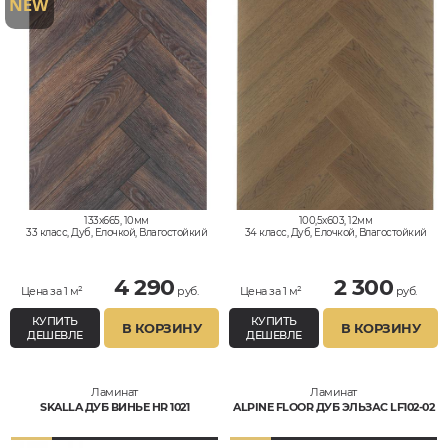
133x665, 10мм
100,5x603, 12мм
33 класс, Дуб, Елочкой, Влагостойкий
34 класс, Дуб, Елочкой, Влагостойкий
4 290
2 300
Цена за 1 м²
руб.
Цена за 1 м²
руб.
КУПИТЬ
КУПИТЬ
В КОРЗИНУ
В КОРЗИНУ
ДЕШЕВЛЕ
ДЕШЕВЛЕ
Ламинат
Ламинат
SKALLA ДУБ ВИНЬЕ HR 1021
ALPINE FLOOR ДУБ ЭЛЬЗАС LF102-02