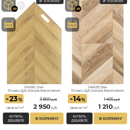
В НАЛИЧИИ
В НАЛИЧИИ
104x560, 12мм
246x1292, 8мм
33 класс, Дуб, Елочкой, Влагостойкий
33 класс, Дуб, Елочкой, Влагостойкий
-
23
-
14
3 800
1 405
%
%
руб.
руб.
2 950
1 210
Цена за 1 м²
руб.
Цена за 1 м²
руб.
КУПИТЬ
КУПИТЬ
В КОРЗИНУ
В КОРЗИНУ
ДЕШЕВЛЕ
ДЕШЕВЛЕ