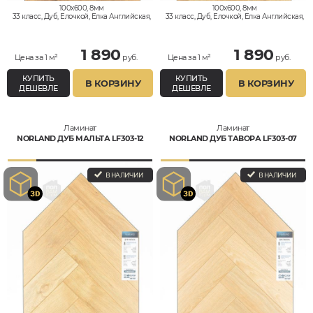
100x600, 8мм
100x600, 8мм
33 класс, Дуб, Елочкой, Елка Английская,
33 класс, Дуб, Елочкой, Елка Английская,
Влагостойкий
Влагостойкий
1 890
1 890
Цена за 1 м²
руб.
Цена за 1 м²
руб.
КУПИТЬ
КУПИТЬ
В КОРЗИНУ
В КОРЗИНУ
ДЕШЕВЛЕ
ДЕШЕВЛЕ
Ламинат
Ламинат
NORLAND ДУБ МАЛЬТА LF303-12
NORLAND ДУБ ТАВОРА LF303-07
В НАЛИЧИИ
В НАЛИЧИИ