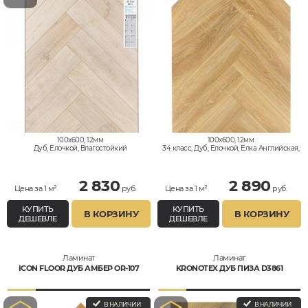
100x600, 12мм
100x600, 12мм
Дуб, Елочкой, Влагостойкий
34 класс, Дуб, Елочкой, Елка Английская,
Влагостойкий
2 830
2 890
Цена за 1 м²
руб.
Цена за 1 м²
руб.
КУПИТЬ
КУПИТЬ
В КОРЗИНУ
В КОРЗИНУ
ДЕШЕВЛЕ
ДЕШЕВЛЕ
Ламинат
Ламинат
ICON FLOOR ДУБ АМБЕР OR-107
KRONOTEX ДУБ ПИЗА D3861
В НАЛИЧИИ
В НАЛИЧИИ