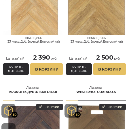
101x606, 8мм
100x600, 12мм
33 класс, Дуб, Елочкой, Влагостойкий
33 класс, Дуб, Елочкой, Влагостойкий
2 390
2 500
Цена за 1 м²
руб.
Цена за 1 м²
руб.
КУПИТЬ
КУПИТЬ
В КОРЗИНУ
В КОРЗИНУ
ДЕШЕВЛЕ
ДЕШЕВЛЕ
Ламинат
Ламинат
KRONOTEX ДУБ ЭЛЬБА D6008
WESTERHOF CORTADO A
В НАЛИЧИИ
В НАЛИЧИИ