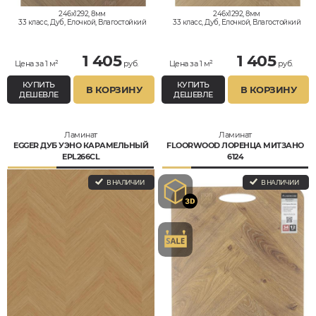
246x1292, 8мм
246x1292, 8мм
33 класс, Дуб, Елочкой, Влагостойкий
33 класс, Дуб, Елочкой, Влагостойкий
1 405
1 405
Цена за 1 м²
руб.
Цена за 1 м²
руб.
КУПИТЬ
КУПИТЬ
В КОРЗИНУ
В КОРЗИНУ
ДЕШЕВЛЕ
ДЕШЕВЛЕ
Ламинат
Ламинат
EGGER ДУБ УЭНО КАРАМЕЛЬНЫЙ
FLOORWOOD ЛОРЕНЦА МИТЗАНО
EPL266CL
6124
В НАЛИЧИИ
В НАЛИЧИИ