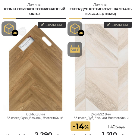
Ламинат
Ламинат
ICON FLOOR ОРЕХ ТОНИРОВАННЫЙ
EGGER ДУБ КЕСТИНКОРТ ШАМПАНЬ
OR-102
EPL242CL (ЛЕВАЯ)
В НАЛИЧИИ
В НАЛИЧИИ
100x600, 8мм
246x1292, 8мм
33 класс, Орех, Елочкой, Влагостойкий
33 класс, Дуб, Елочкой, Влагостойкий
-
14
1 405
%
руб.
2 290
1 210