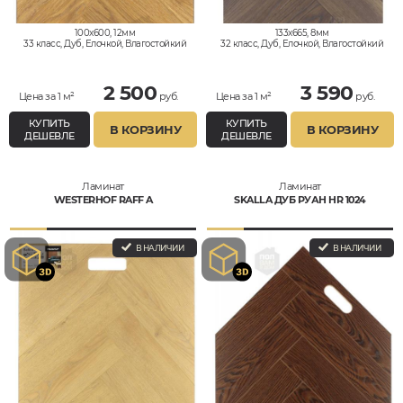
100x600, 12мм
133x665, 8мм
33 класс, Дуб, Елочкой, Влагостойкий
32 класс, Дуб, Елочкой, Влагостойкий
2 500
3 590
Цена за 1 м²
руб.
Цена за 1 м²
руб.
КУПИТЬ
КУПИТЬ
В КОРЗИНУ
В КОРЗИНУ
ДЕШЕВЛЕ
ДЕШЕВЛЕ
Ламинат
Ламинат
WESTERHOF RAFF A
SKALLA ДУБ РУАН HR 1024
В НАЛИЧИИ
В НАЛИЧИИ