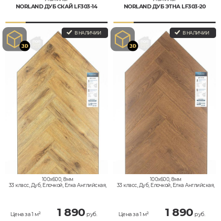
NORLAND ДУБ СКАЙ LF303-14
NORLAND ДУБ ЭТНА LF303-20
В НАЛИЧИИ
В НАЛИЧИИ
100x600, 8мм
100x600, 8мм
33 класс, Дуб, Елочкой, Елка Английская,
33 класс, Дуб, Елочкой, Елка Английская,
Влагостойкий
Влагостойкий
1 890
1 890
Цена за 1 м²
руб.
Цена за 1 м²
руб.