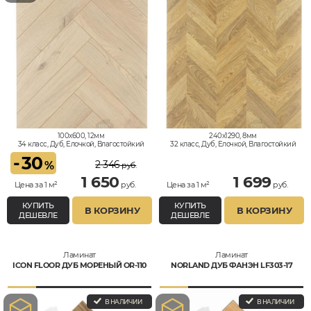
100x600, 12мм
240x1290, 8мм
34 класс, Дуб, Елочкой, Влагостойкий
32 класс, Дуб, Елочкой, Влагостойкий
-
30
2 346
%
руб.
1 650
1 699
Цена за 1 м²
руб.
Цена за 1 м²
руб.
КУПИТЬ
КУПИТЬ
В КОРЗИНУ
В КОРЗИНУ
ДЕШЕВЛЕ
ДЕШЕВЛЕ
Ламинат
Ламинат
ICON FLOOR ДУБ МОРЕНЫЙ OR-110
NORLAND ДУБ ФАНЭН LF303-17
В НАЛИЧИИ
В НАЛИЧИИ