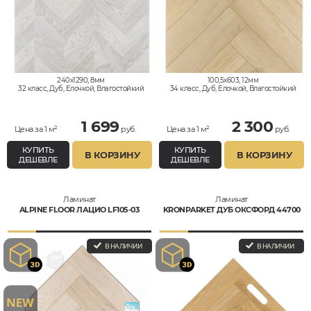
240x1290, 8мм
100,5x603, 12мм
32 класс, Дуб, Елочкой, Влагостойкий
34 класс, Дуб, Елочкой, Влагостойкий
1 699
2 300
Цена за 1 м²
руб.
Цена за 1 м²
руб.
КУПИТЬ
КУПИТЬ
В КОРЗИНУ
В КОРЗИНУ
ДЕШЕВЛЕ
ДЕШЕВЛЕ
Ламинат
Ламинат
ALPINE FLOOR ЛАЦИО LF105-03
KRONPARKET ДУБ ОКСФОРД 44700
В НАЛИЧИИ
В НАЛИЧИИ