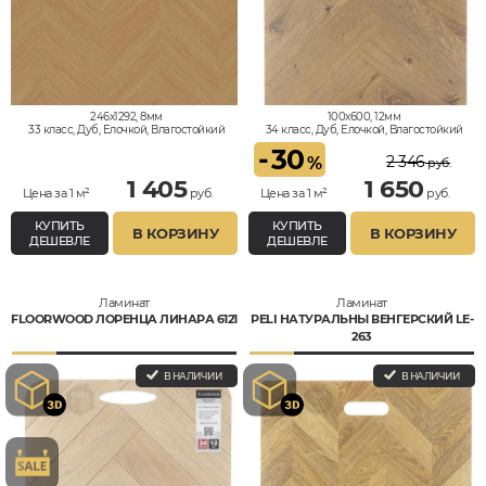
246x1292, 8мм
100x600, 12мм
33 класс, Дуб, Елочкой, Влагостойкий
34 класс, Дуб, Елочкой, Влагостойкий
-
30
2 346
%
руб.
1 405
1 650
Цена за 1 м²
руб.
Цена за 1 м²
руб.
КУПИТЬ
КУПИТЬ
В КОРЗИНУ
В КОРЗИНУ
ДЕШЕВЛЕ
ДЕШЕВЛЕ
Ламинат
Ламинат
FLOORWOOD ЛОРЕНЦА ЛИНАРА 6121
PELI НАТУРАЛЬНЫ ВЕНГЕРСКИЙ LE-
263
В НАЛИЧИИ
В НАЛИЧИИ