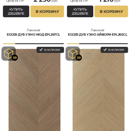
Цена за 1 м²
руб.
Цена за 1 м²
руб.
КУПИТЬ
КУПИТЬ
В КОРЗИНУ
В КОРЗИНУ
ДЕШЕВЛЕ
ДЕШЕВЛЕ
Ламинат
Ламинат
EGGER ДУБ УЭНО НЮД EPL267CL
EGGER ДУБ УЭНО АЙВОРИ EPL265CL
В НАЛИЧИИ
В НАЛИЧИИ