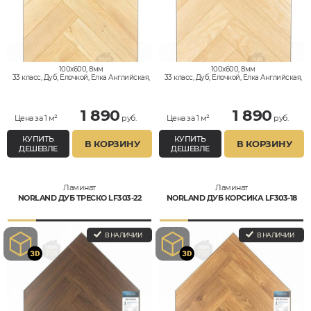
100x600, 8мм
100x600, 8мм
33 класс, Дуб, Елочкой, Елка Английская,
33 класс, Дуб, Елочкой, Елка Английская,
Влагостойкий
Влагостойкий
1 890
1 890
Цена за 1 м²
руб.
Цена за 1 м²
руб.
КУПИТЬ
КУПИТЬ
В КОРЗИНУ
В КОРЗИНУ
ДЕШЕВЛЕ
ДЕШЕВЛЕ
Ламинат
Ламинат
NORLAND ДУБ ТРЕСКО LF303-22
NORLAND ДУБ КОРСИКА LF303-18
В НАЛИЧИИ
В НАЛИЧИИ