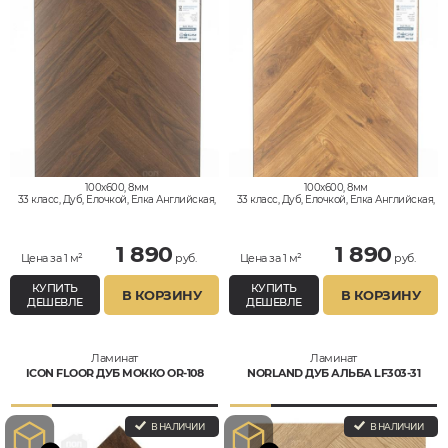
100x600, 8мм
100x600, 8мм
33 класс, Дуб, Елочкой, Елка Английская,
33 класс, Дуб, Елочкой, Елка Английская,
Влагостойкий
Влагостойкий
1 890
1 890
Цена за 1 м²
руб.
Цена за 1 м²
руб.
КУПИТЬ
КУПИТЬ
В КОРЗИНУ
В КОРЗИНУ
ДЕШЕВЛЕ
ДЕШЕВЛЕ
Ламинат
Ламинат
ICON FLOOR ДУБ МОККО OR-108
NORLAND ДУБ АЛЬБА LF303-31
В НАЛИЧИИ
В НАЛИЧИИ