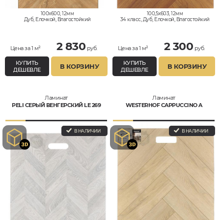
100x600, 12мм
100,5x603, 12мм
Дуб, Елочкой, Влагостойкий
34 класс, Дуб, Елочкой, Влагостойкий
2 830
2 300
Цена за 1 м²
руб.
Цена за 1 м²
руб.
КУПИТЬ
КУПИТЬ
В КОРЗИНУ
В КОРЗИНУ
ДЕШЕВЛЕ
ДЕШЕВЛЕ
Ламинат
Ламинат
PELI СЕРЫЙ ВЕНГЕРСКИЙ LE 269
WESTERHOF CAPPUCCINO A
В НАЛИЧИИ
В НАЛИЧИИ