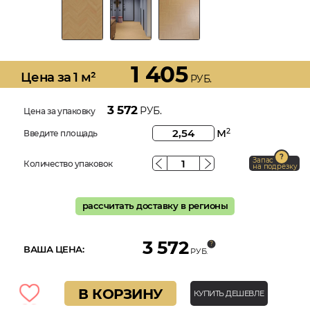
1 405
Цена за 1 м²
РУБ.
3 572
РУБ.
Цена за упаковку
м
2
Введите площадь
Запас
Количество упаковок
на подрезку
рассчитать доставку в регионы
3 572
ВАША ЦЕНА:
РУБ.
В КОРЗИНУ
КУПИТЬ ДЕШЕВЛЕ