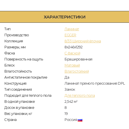
ХАРАКТЕРИСТИКИ
Тип
Ламинат
Производство
EGGER
Коллекция
8/33 Широкий ёлочка
Размеры, мм
8х246х1292
Фаска
C фаской
Поверхность на ощупь
Брашированная
Блеск
Матовый
Влагостойкость
Влагостойкий
Антистатичное покрытие
Да
Конструкция
Ламинат прямого прессования DPL
Тип соединения
Замок
Подходит для теплого пола
Для теплого пола
В одной упаковке
2,542
м
2
Досок в упаковке
8
Вес упаковки, кг
19
Страна
Россия