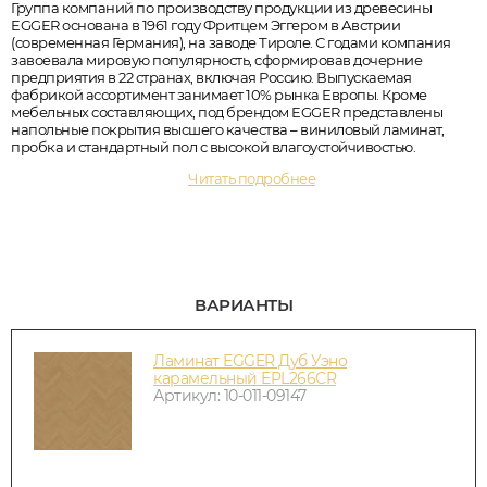
Группа компаний по производству продукции из древесины
EGGER основана в 1961 году Фритцем Эггером в Австрии
(современная Германия), на заводе Тироле. С годами компания
завоевала мировую популярность, сформировав дочерние
предприятия в 22 странах, включая Россию. Выпускаемая
фабрикой ассортимент занимает 10% рынка Европы. Кроме
мебельных составляющих, под брендом EGGER представлены
напольные покрытия высшего качества – виниловый ламинат,
пробка и стандартный пол с высокой влагоустойчивостью.
Читать подробнее
ВАРИАНТЫ
Ламинат EGGER Дуб Уэно
карамельный EPL266CR
Артикул: 10-011-09147