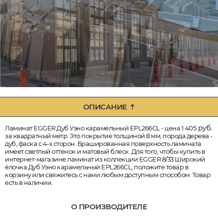
ОПИСАНИЕ
руб.
Ламинат EGGER Дуб Уэно карамельный EPL266CL - цена 1 405
за квадратный метр. Это покрытие толщиной 8 мм, порода дерева -
дуб, фаска с 4-х сторон. Брашированная поверхность ламината
имеет светлый оттенок и матовый блеск. Для того, чтобы купить в
интернет-магазине ламинат из коллекции EGGER 8/33 Широкий
ёлочка Дуб Уэно карамельный EPL266CL, положите товар в
корзину или свяжитесь с нами любым доступным способом. Товар
есть в наличии.
О ПРОИЗВОДИТЕЛЕ