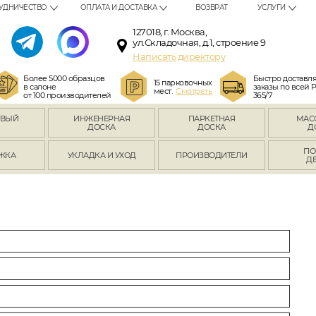
УДНИЧЕСТВО
ОПЛАТА И ДОСТАВКА
ВОЗВРАТ
УСЛУГИ
127018, г. Москва,
ул.Складочная, д.1, строение 9
Написать директору
Более 5000 образцов
Быстро доставл
15 парковочных
в салоне
заказы по всей 
мест.
Смотреть
от 100 производителей
365/7
ОВЫЙ
ИНЖЕНЕРНАЯ
ПАРКЕТНАЯ
МАС
Л
ДОСКА
ДОСКА
Д
ПО
ЖКА
УКЛАДКА И УХОД
ПРОИЗВОДИТЕЛИ
Д