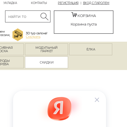
УКЛАДКА
КОНТАКТЫ
РЕГИСТРАЦИЯ
ВХОД С ПАРОЛЕМ
КОРЗИНА
Корзина пуста
яем
3D тур салона!
России,
Смотреть
СИВНАЯ
МОДУЛЬНЫЙ
ЁЛКА
ОСКА
ПАРКЕТ
РОДЫ
СКИДКИ
ЕРЕВА