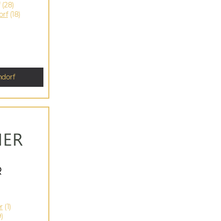
(28)
orf
(18)
dorf
R
r
(1)
)