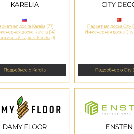
KARELIA
CITY DEC
ркетная доска Karelia
(77)
Паркетная доска City 
женерная доска Karelia
(14)
Инженерная доска City
ортивный паркет Karelia
(1)
Подробнее о Karelia
Подробнее о City 
DAMY FLOOR
ENSTEN