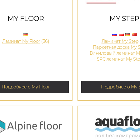
MY FLOOR
MY STEP
Ламинат My Floor
(36)
Ламинат My Step
Паркетная доска My 
Виниловый ламинат My
SPC ламинат My St
Подробнее о My Floor
Подробнее о My 