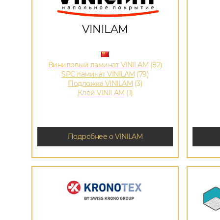
VINILAM
Виниловый ламинат VINILAM
(82)
SPC ламинат VINILAM
(79)
Подложка VINILAM
(3)
Клей VINILAM
(1)
Подробнее о VINILAM