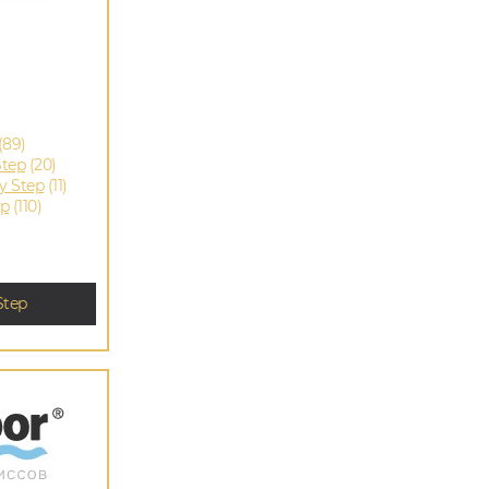
(89)
Step
(20)
 Step
(11)
ep
(110)
Step