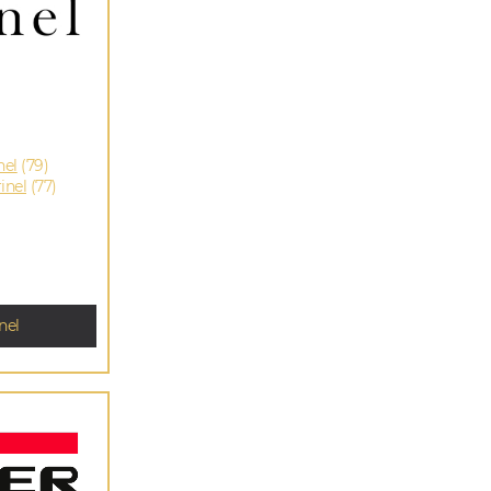
nel
(79)
inel
(77)
nel