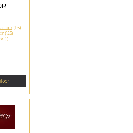
OR
afloor
(116)
or
(125)
or
(1)
loor