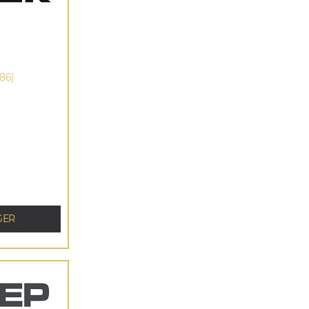
86)
GER