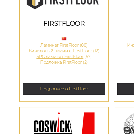
FIRSTFLOOR
Ламинат FirstFloor
(88)
Ин
Виниловый ламинат FirstFloor
(12)
SPC ламинат FirstFloor
(57)
Подложка FirstFloor
(2)
Подробнее о FirstFloor