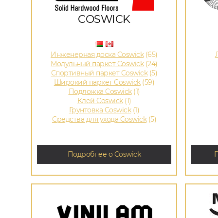
COSWICK
Инженерная доска Coswick
(65)
Модульный паркет Coswick
(24)
Спортивный паркет Coswick
(5)
Широкий паркет Coswick
(59)
Подложка Coswick
(1)
Клей Coswick
(1)
Грунтовка Coswick
(1)
Средства для ухода Coswick
(5)
Подробнее о Coswick