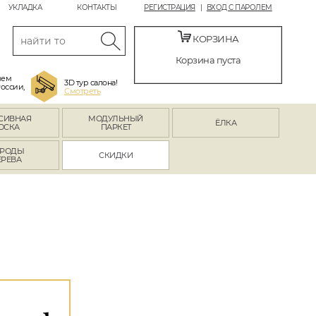
УКЛАДКА
КОНТАКТЫ
РЕГИСТРАЦИЯ
ВХОД С ПАРОЛЕМ
КОРЗИНА
Корзина пуста
яем
3D тур салона!
России,
Смотреть
СИВНАЯ
МОДУЛЬНЫЙ
ЁЛКА
ОСКА
ПАРКЕТ
РОДЫ
СКИДКИ
ЕРЕВА