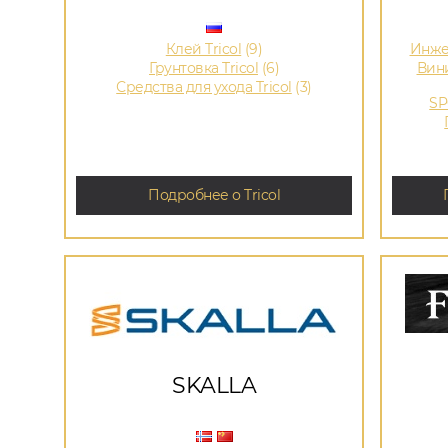
Клей Tricol
(9)
Инже
Грунтовка Tricol
(6)
Вин
Средства для ухода Tricol
(3)
SP
Подробнее о Tricol
SKALLA