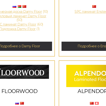
нерная доска Damy Floor
(10)
SPC ламинат Enste
иловый ламинат Damy Floor
(50)
C ламинат Damy Floor
(60)
Подложка Damy Floor
(1)
Подробнее о Damy Floor
Подробнее о Ens
FLOORWOOD
ALPENDO