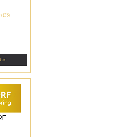
n
(33)
ten
RF