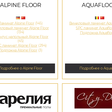
ALPINE FLOOR
AQUAFLO
Ламинат Alpine Floor
(145)
Виниловый ламинат Aqu
ловый ламинат Alpine Floor
SPC ламинат Aquaflo
(134)
Подложка Aquaflo
нтус напольный Alpine Floor
(45)
 ламинат Alpine Floor
(294)
Подложка Alpine Floor
(3)
Подробнее о Alpine Floor
Подробнее о Aquaf