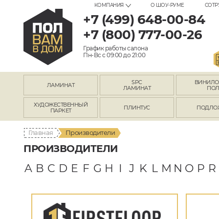
КОМПАНИЯ
О ШОУ-РУМЕ
СОТР
+7 (499) 648-00-84
+7 (800) 777-00-26
График работы салона
Пн-Вс с 09:00 до 21:00
SPC
ВИНИЛ
ЛАМИНАТ
ЛАМИНАТ
ПО
ХУДОЖЕСТВЕННЫЙ
ПЛИНТУС
ПОДЛО
ПАРКЕТ
Главная
Производители
ПРОИЗВОДИТЕЛИ
A
B
C
D
E
F
G
H
I
J
K
L
M
N
O
P
R