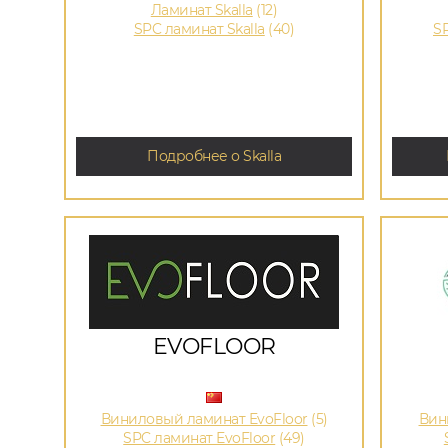
Ламинат Skalla
(12)
SPC ламинат Skalla
(40)
S
Подробнее о Skalla
EVOFLOOR
Виниловый ламинат EvoFloor
(5)
Вин
SPC ламинат EvoFloor
(49)