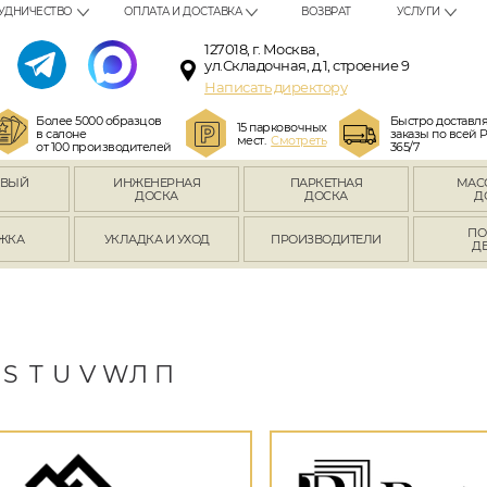
УДНИЧЕСТВО
ОПЛАТА И ДОСТАВКА
ВОЗВРАТ
УСЛУГИ
127018, г. Москва,
ул.Складочная, д.1, строение 9
Написать директору
Более 5000 образцов
Быстро доставл
15 парковочных
в салоне
заказы по всей 
мест.
Смотреть
от 100 производителей
365/7
ОВЫЙ
ИНЖЕНЕРНАЯ
ПАРКЕТНАЯ
МАС
Л
ДОСКА
ДОСКА
Д
ПО
ЖКА
УКЛАДКА И УХОД
ПРОИЗВОДИТЕЛИ
Д
S
T
U
V
W
Л
П