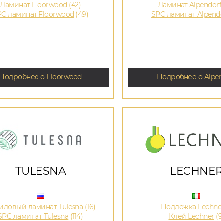
Ламинат Floorwood
(42)
Ламинат Alpendorf
PC ламинат Floorwood
(49)
SPC ламинат Alpend
Подробнее о Floorwood
Подробнее о Alpen
TULESNA
LECHNE
иловый ламинат Tulesna
(16)
Подложка Lechne
SPC ламинат Tulesna
(114)
Клей Lechner
(9