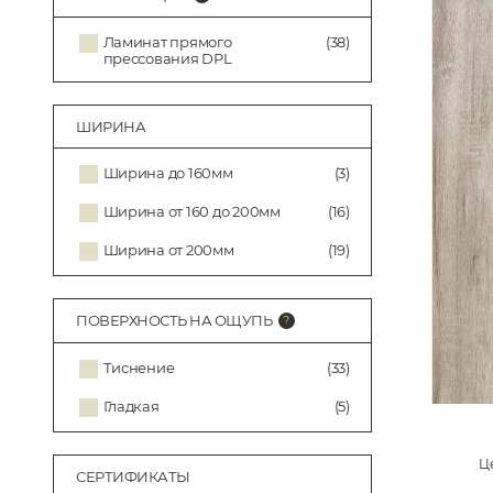
Ламинат прямого
(38)
прессования DPL
ШИРИНА
Ширина до 160мм
(3)
Ширина от 160 до 200мм
(16)
Ширина от 200мм
(19)
ПОВЕРХНОСТЬ НА ОЩУПЬ
Тиснение
(33)
Гладкая
(5)
Це
СЕРТИФИКАТЫ