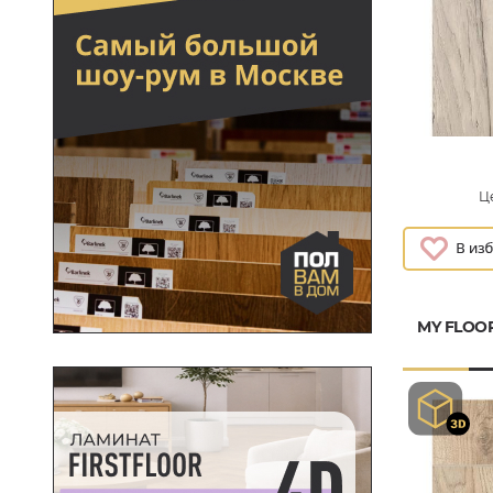
Це
MY FLOO