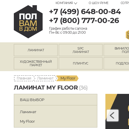
КОМПАНИЯ
О ШОУ-РУМЕ
СОТР
+7 (499) 648-00-84
+7 (800) 777-00-26
График работы салона
Пн-Вс с 09:00 до 21:00
SPC
ВИНИЛ
ЛАМИНАТ
ЛАМИНАТ
ПО
ХУДОЖЕСТВЕННЫЙ
ПЛИНТУС
ПОДЛО
ПАРКЕТ
Главная
Ламинат
My Floor
ЛАМИНАТ MY FLOOR
(36)
ВАШ ВЫБОР
Ламинат
My Floor