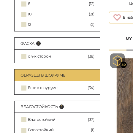
Це
8
(12)
10
(21)
12
(5)
MY
ФАСКА
с 4-х сторон
(38)
ОБРАЗЦЫ В ШОУРУМЕ
Есть в шоуруме
(34)
ВЛАГОСТОЙКОСТЬ
Влагостойкий
(37)
Водостойкий
(1)