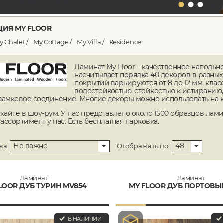
ИЯ MY FLOOR
y Chalet
My Cottage
My Villa
Residence
Ламинат My Floor – качественное напольн
насчитывает порядка 40 декоров в разных
покрытий варьируются от 8 до 12 мм, класс
водостойкостью, стойкостью к истиранию
замковое соединение. Многие декоры можно использовать на ко
жайте в шоу-рум. У нас представлено около 1500 образцов лами
ассортимент у нас. Есть бесплатная парковка.
Не важно
48
ка
Отображать по:
Ламинат
Ламинат
LOOR ДУБ ТУРИН MV854
MY FLOOR ДУБ ПОРТОВЫ
В НАЛИЧИИ