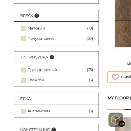
БЛЕСК
Матовый
(18)
Полуматовый
(20)
ТИП РИСУНКА
Це
Однополосный
(35)
Елочкой
(3)
MY FLOOR
ЁЛКА
Английская
(3)
КОНСТРУКЦИЯ