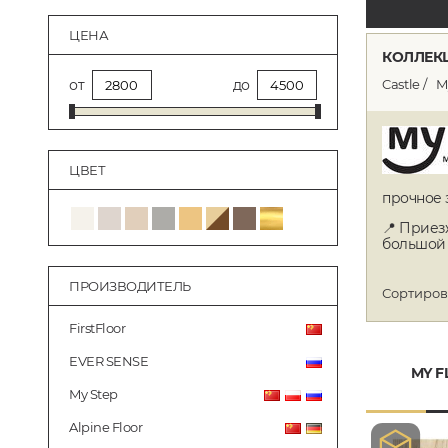
ЦЕНА
КОЛЛЕКЦ
Castle
M
от
до
ЦВЕТ
прочное 
📍 Приез
большой 
ПРОИЗВОДИТЕЛЬ
Сортиров
FirstFloor
EVER SENSE
MY F
My Step
Alpine Floor