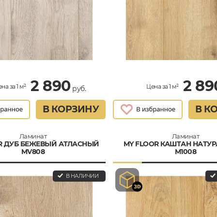
2 890
2 89
на за 1 м²
Цена за 1 м²
руб.
В КОРЗИНУ
В К
Ламинат
Ламинат
R ДУБ БЕЖЕВЫЙ АТЛАСНЫЙ
MY FLOOR КАШТАН НАТУ
MV808
M1008
В НАЛИЧИИ