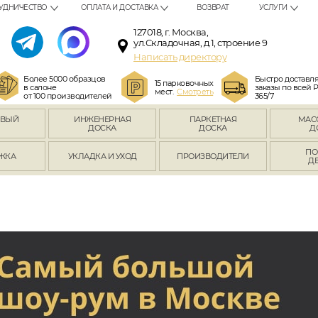
УДНИЧЕСТВО
ОПЛАТА И ДОСТАВКА
ВОЗВРАТ
УСЛУГИ
127018, г. Москва,
ул.Складочная, д.1, строение 9
Написать директору
Более 5000 образцов
Быстро доставл
15 парковочных
в салоне
заказы по всей 
мест.
Смотреть
от 100 производителей
365/7
ОВЫЙ
ИНЖЕНЕРНАЯ
ПАРКЕТНАЯ
МАС
Л
ДОСКА
ДОСКА
Д
ПО
ЖКА
УКЛАДКА И УХОД
ПРОИЗВОДИТЕЛИ
Д