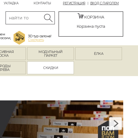
УКЛАДКА
КОНТАКТЫ
РЕГИСТРАЦИЯ
ВХОД С ПАРОЛЕМ
КОРЗИНА
Корзина пуста
яем
3D тур салона!
России,
Смотреть
СИВНАЯ
МОДУЛЬНЫЙ
ЁЛКА
ОСКА
ПАРКЕТ
РОДЫ
СКИДКИ
ЕРЕВА