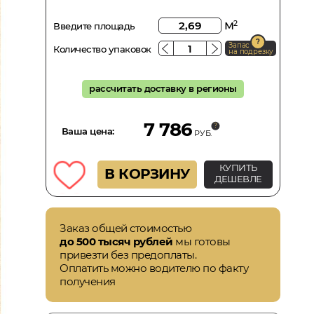
м
2
Введите площадь
Запас
Количество упаковок
на подрезку
рассчитать доставку в регионы
7 786
Ваша цена:
РУБ.
КУПИТЬ
В КОРЗИНУ
ДЕШЕВЛЕ
Заказ общей стоимостью
до 500 тысяч рублей
мы готовы
привезти без предоплаты.
Оплатить можно водителю по факту
получения