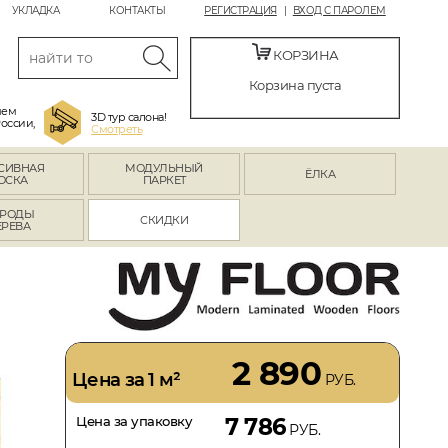
УКЛАДКА
КОНТАКТЫ
РЕГИСТРАЦИЯ
ВХОД С ПАРОЛЕМ
КОРЗИНА
Корзина пуста
яем
3D тур салона!
России,
Смотреть
СИВНАЯ
МОДУЛЬНЫЙ
ЁЛКА
ОСКА
ПАРКЕТ
РОДЫ
СКИДКИ
ЕРЕВА
2 890
Цена за 1 м²
РУБ.
Цена за упаковку
7 786
РУБ.