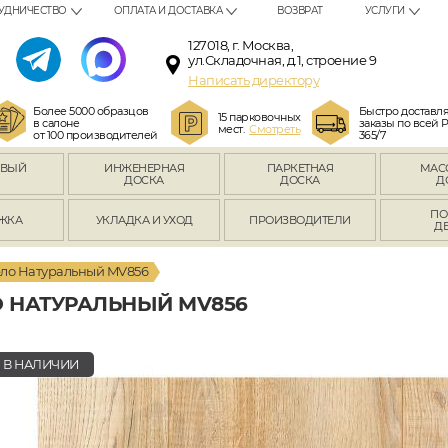
УДНИЧЕСТВО
ОПЛАТА И ДОСТАВКА
ВОЗВРАТ
УСЛУГИ
127018, г. Москва,
ул.Складочная, д.1, строение 9
Написать директору
Более 5000 образцов
Быстро доставл
15 парковочных
в салоне
заказы по всей 
мест.
Смотреть
от 100 производителей
365/7
ОВЫЙ
ИНЖЕНЕРНАЯ
ПАРКЕТНАЯ
МАС
Л
ДОСКА
ДОСКА
Д
ПО
ЖКА
УКЛАДКА И УХОД
ПРОИЗВОДИТЕЛИ
Д
ло Натуральный MV856
 НАТУРАЛЬНЫЙ MV856
В НАЛИЧИИ