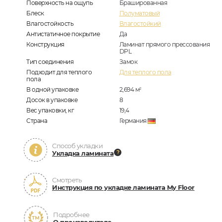
Поверхность на ощупь
Брашированная
Блеск
Полуматовый
Влагостойкость
Влагостойкий
Антистатичное покрытие
Да
Конструкция
Ламинат прямого прессования
DPL
Тип соединения
Замок
Подходит для теплого
Для теплого пола
пола
В одной упаковке
2,694
м
2
Досок в упаковке
8
Вес упаковки, кг
19,4
Страна
Германия
Способ укладки
Укладка ламината
Смотреть
Инструкция по укладке ламината My Floor
Подробнее