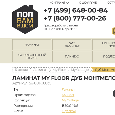
КОМПАНИЯ
О ШОУ-РУМЕ
СОТР
+7 (499) 648-00-84
+7 (800) 777-00-26
График работы салона
Пн-Вс с 09:00 до 21:00
SPC
ВИНИЛ
ЛАМИНАТ
ЛАМИНАТ
ПО
ХУДОЖЕСТВЕННЫЙ
ПЛИНТУС
ПОДЛО
ПАРКЕТ
Главная
Ламинат
My Floor
My Cottage
Дуб Монтме
ЛАМИНАТ MY FLOOR ДУБ МОНТМЕЛО
Артикул: 56-001-00035
Тип
Ламинат
Производство
My Floor
Коллекция
My Cottage
Размеры, мм
1380x244x8
Фаска
C фаской