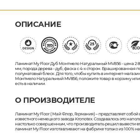
ОПИСАНИЕ
Ламинат My Floor Дуб Монтмело Натуральный MV856 - цена 2 
мм, порода дерева - дуб, фаска с 4-х сторон. Брашированная 
полуматовый блеск. Для того, чтобы купить в интернет-магази
Монтмело Натуральный MV856, положите товар в корзину или
есть в наличии.
О ПРОИЗВОДИТЕЛЕ
Ламинат My Floor ( Май Флор, Германия) – представляет собо
известного немецкого завода Kronotex. Создавалось это напо
настолько совершенным, что производитель решил вывести его
ламинат My Floor изготавливают на фабрике только из 100% н