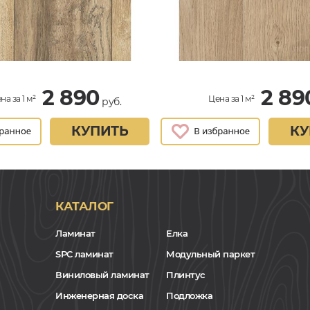
2 890
2 89
на за 1 м²
Цена за 1 м²
руб.
КУПИТЬ
КУ
КАТАЛОГ
Ламинат
Елка
SPC ламинат
Модульный паркет
Виниловый ламинат
Плинтус
Инженерная доска
Подложка