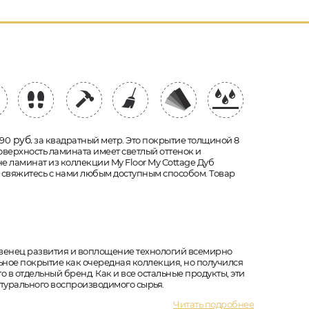
руб.
890
за квадратный метр. Это покрытие толщиной 8
поверхность ламината имеет светлый оттенок и
не ламинат из коллекции My Floor My Cottage Дуб
 свяжитесь с нами любым доступным способом. Товар
й венец развития и воплощение технологий всемирно
льное покрытие как очередная коллекция, но получился
 в отдельный бренд. Как и все остальные продукты, эти
атурального воспроизводимого сырья.
Читать подробнее