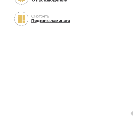
О производителе
Смотреть
Подтипы ламината