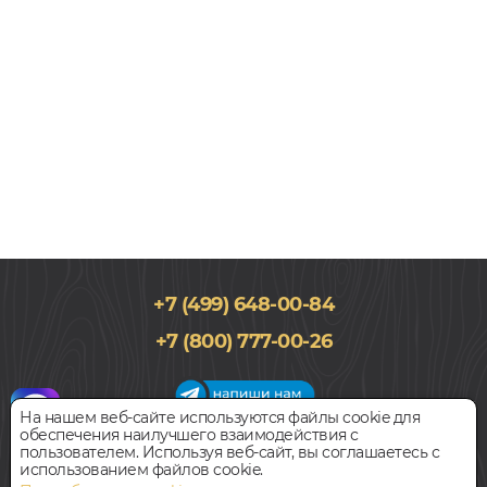
+7 (499) 648-00-84
+7 (800) 777-00-26
На нашем веб-сайте используются файлы cookie для
обеспечения наилучшего взаимодействия с
График работы салона
пользователем. Используя веб-сайт, вы соглашаетесь с
Пн-Вс с 09:00 до 21:00
использованием файлов cookie.
Наш адрес:
127018, г. Москва,