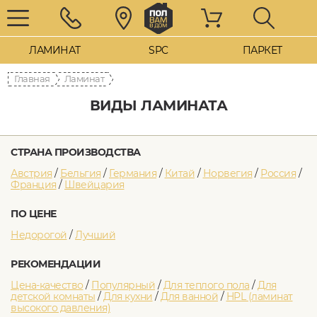
ЛАМИНАТ
SPC
ПАРКЕТ
Главная
Ламинат
ВИДЫ ЛАМИНАТА
СТРАНА ПРОИЗВОДСТВА
Австрия
/
Бельгия
/
Германия
/
Китай
/
Норвегия
/
Россия
/
Франция
/
Швейцария
ПО ЦЕНЕ
Недорогой
/
Лучший
РЕКОМЕНДАЦИИ
Цена-качество
/
Популярный
/
Для теплого пола
/
Для
детской комнаты
/
Для кухни
/
Для ванной
/
HPL (ламинат
высокого давления)