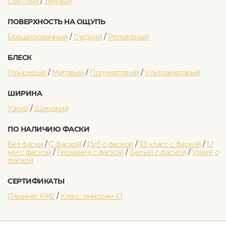
Светлый
/
Темный
ПОВЕРХНОСТЬ НА ОЩУПЬ
Брашированный
/
Гладкий
/
Рельефный
БЛЕСК
Глянцевый
/
Матовый
/
Полуматовый
/
Ультраматовый
ШИРИНА
Узкий
/
Широкий
ПО НАЛИЧИЮ ФАСКИ
Без фаски
/
C фаской
/
Дуб с фаской
/
33 класс с фаской
/
12
мм с фаской
/
Германия с фаской
/
Белый с фаской
/
Узкий с
фаской
СЕРТИФИКАТЫ
Ламинат КМ2
/
Класс эмиссии Е1