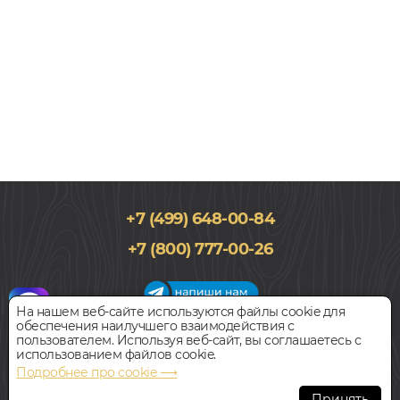
+7 (499) 648-00-84
+7 (800) 777-00-26
На нашем веб-сайте используются файлы cookie для
обеспечения наилучшего взаимодействия с
График работы салона
пользователем. Используя веб-сайт, вы соглашаетесь с
Пн-Вс с 09:00 до 21:00
использованием файлов cookie.
Наш адрес:
127018, г. Москва,
Подробнее про cookie ⟶
ул.Складочная, д.1, строение 9
Принять