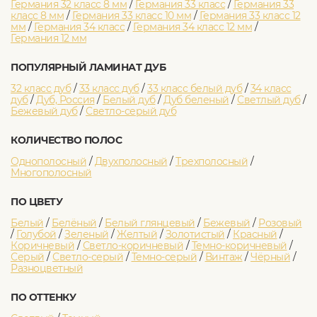
Германия 32 класс 8 мм
/
Германия 33 класс
/
Германия 33
класс 8 мм
/
Германия 33 класс 10 мм
/
Германия 33 класс 12
мм
/
Германия 34 класс
/
Германия 34 класс 12 мм
/
Германия 12 мм
ПОПУЛЯРНЫЙ ЛАМИНАТ ДУБ
32 класс дуб
/
33 класс дуб
/
33 класс белый дуб
/
34 класс
дуб
/
Дуб, Россия
/
Белый дуб
/
Дуб беленый
/
Светлый дуб
/
Бежевый дуб
/
Светло-серый дуб
КОЛИЧЕСТВО ПОЛОС
Однополосный
/
Двухполосный
/
Трехполосный
/
Многополосный
ПО ЦВЕТУ
Белый
/
Белёный
/
Белый глянцевый
/
Бежевый
/
Розовый
/
Голубой
/
Зеленый
/
Желтый
/
Золотистый
/
Красный
/
Коричневый
/
Светло-коричневый
/
Темно-коричневый
/
Серый
/
Светло-серый
/
Темно-серый
/
Винтаж
/
Чёрный
/
Разноцветный
ПО ОТТЕНКУ