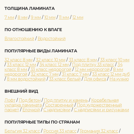
ТОЛЩИНА ЛАМИНАТА
7 мм
/
8 мм
/
9 мм
/
10 мм
/
11 мм
/
12 мм
ПО ОТНОШЕНИЮ К ВЛАГЕ
Влагостойкий
/
Водостойкий
ПОПУЛЯРНЫЕ ВИДЫ ЛАМИНАТА
32 класс 8 мм
/
32 класс 10 мм
/
33 класс 8 мм
/
33 класс 10 мм
/
33 класс 12 мм
/
34 класс 12 мм
/
Под плитку 33 класс
/
34
класс 8 мм
/
33 класс недорогой
/
12 мм недорогой
/
8 мм
недорогой
/
32 класс 7 мм
/
31 класс 7 мм
/
33 класс 12 мм дуб
/
8 мм водостойкий
/
33 класс белый
/
Для офиса
/
На кухню
ВНЕШНИЙ ВИД
Лофт
/
Под бетон
/
Под плитку и камень
/
Корабельная
укладка ламината
/
Состаренный
/
Под художественный
паркет
/
Елочкой
/
С надписями
/
С надписями и рисунками
ПОПУЛЯРНЫЕ ТИПЫ ПО СТРАНАМ
Бельгия 32 класс
/
Россия 33 класс
/
Германия 32 класс
/