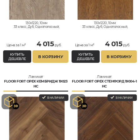
130x1220, 10мм
130x1220, 10мм
33 класс, Дуб, Однополосный,
33 класс, Дуб, Однополосный,
Влагостойкий
Влагостойкий
4 015
4 015
Цена за 1 м²
руб.
Цена за 1 м²
руб.
КУПИТЬ
КУПИТЬ
В КОРЗИНУ
В КОРЗИНУ
ДЕШЕВЛЕ
ДЕШЕВЛЕ
Ламинат
Ламинат
FLOOR FORT ОРЕХ КЕМБРИДЖ 19023
FLOOR FORT ОРЕХ СТЕНФОРД 19004-1
НС
НС
В НАЛИЧИИ
В НАЛИЧИИ