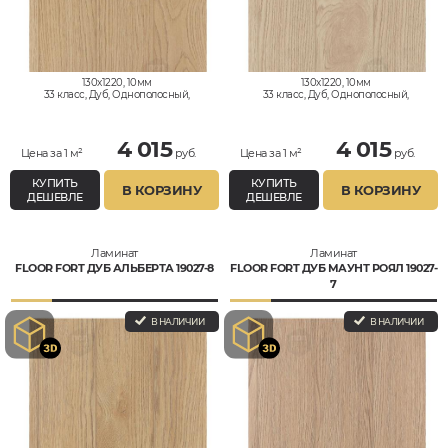
130x1220, 10мм
130x1220, 10мм
33 класс, Дуб, Однополосный,
33 класс, Дуб, Однополосный,
Влагостойкий
Влагостойкий
4 015
4 015
Цена за 1 м²
руб.
Цена за 1 м²
руб.
КУПИТЬ
КУПИТЬ
В КОРЗИНУ
В КОРЗИНУ
ДЕШЕВЛЕ
ДЕШЕВЛЕ
Ламинат
Ламинат
FLOOR FORT ДУБ АЛЬБЕРТА 19027-8
FLOOR FORT ДУБ МАУНТ РОЯЛ 19027-
7
В НАЛИЧИИ
В НАЛИЧИИ