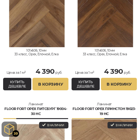
101x606, 10мм
101x606, 10мм
33 класс, Орех, Елочкой, Елка
33 класс, Орех, Елочкой, Елка
Английская, Влагостойкий
Английская, Влагостойкий
4 390
4 390
Цена за 1 м²
руб.
Цена за 1 м²
руб.
КУПИТЬ
КУПИТЬ
В КОРЗИНУ
В КОРЗИНУ
ДЕШЕВЛЕ
ДЕШЕВЛЕ
Ламинат
Ламинат
FLOOR FORT ОРЕХ ПИТСБУРГ 19004-
FLOOR FORT ОРЕХ ПРИНСТОН 19023-
30 НС
19 НС
В НАЛИЧИИ
В НАЛИЧИИ