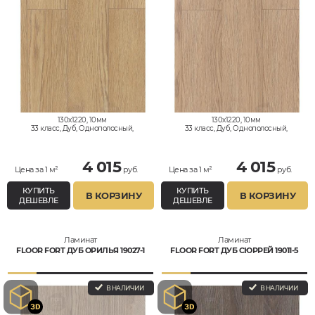
130x1220, 10мм
130x1220, 10мм
33 класс, Дуб, Однополосный,
33 класс, Дуб, Однополосный,
Влагостойкий
Влагостойкий
4 015
4 015
Цена за 1 м²
руб.
Цена за 1 м²
руб.
КУПИТЬ
КУПИТЬ
В КОРЗИНУ
В КОРЗИНУ
ДЕШЕВЛЕ
ДЕШЕВЛЕ
Ламинат
Ламинат
FLOOR FORT ДУБ ОРИЛЬЯ 19027-1
FLOOR FORT ДУБ СЮРРЕЙ 19011-5
В НАЛИЧИИ
В НАЛИЧИИ