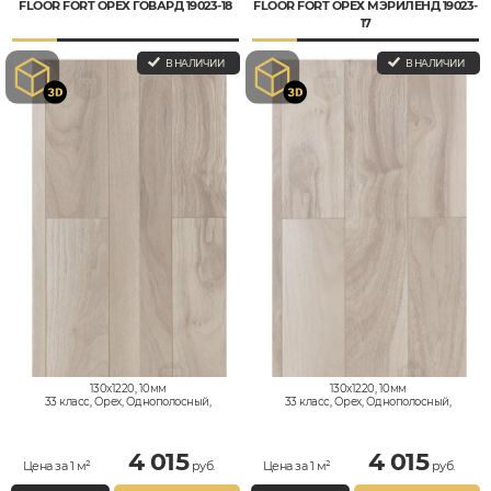
FLOOR FORT ОРЕХ ГОВАРД 19023-18
FLOOR FORT ОРЕХ МЭРИЛЕНД 19023-
17
В НАЛИЧИИ
В НАЛИЧИИ
130x1220, 10мм
130x1220, 10мм
33 класс, Орех, Однополосный,
33 класс, Орех, Однополосный,
Влагостойкий
Влагостойкий
4 015
4 015
Цена за 1 м²
руб.
Цена за 1 м²
руб.