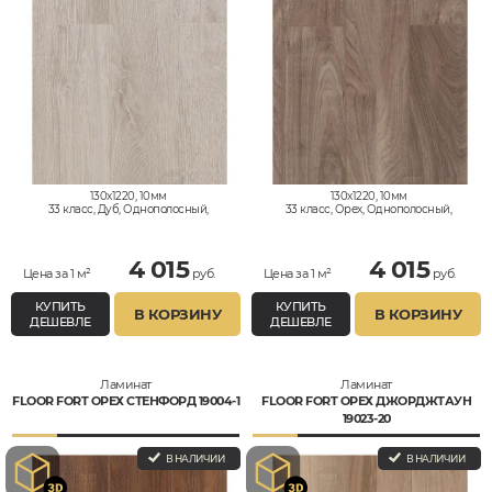
130x1220, 10мм
130x1220, 10мм
33 класс, Дуб, Однополосный,
33 класс, Орех, Однополосный,
Влагостойкий
Влагостойкий
4 015
4 015
Цена за 1 м²
руб.
Цена за 1 м²
руб.
КУПИТЬ
КУПИТЬ
В КОРЗИНУ
В КОРЗИНУ
ДЕШЕВЛЕ
ДЕШЕВЛЕ
Ламинат
Ламинат
FLOOR FORT ОРЕХ СТЕНФОРД 19004-1
FLOOR FORT ОРЕХ ДЖОРДЖТАУН
19023-20
В НАЛИЧИИ
В НАЛИЧИИ