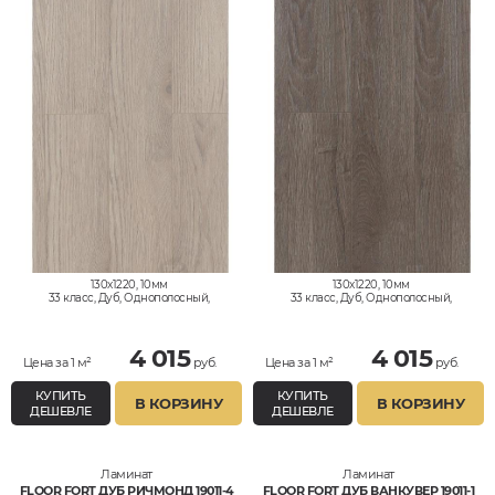
130x1220, 10мм
130x1220, 10мм
33 класс, Дуб, Однополосный,
33 класс, Дуб, Однополосный,
Влагостойкий
Влагостойкий
4 015
4 015
Цена за 1 м²
руб.
Цена за 1 м²
руб.
КУПИТЬ
КУПИТЬ
В КОРЗИНУ
В КОРЗИНУ
ДЕШЕВЛЕ
ДЕШЕВЛЕ
Ламинат
Ламинат
FLOOR FORT ДУБ РИЧМОНД 19011-4
FLOOR FORT ДУБ ВАНКУВЕР 19011-1