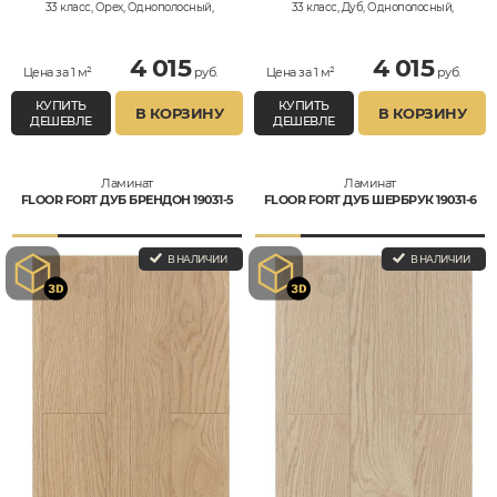
33 класс, Орех, Однополосный,
33 класс, Дуб, Однополосный,
Влагостойкий
Влагостойкий
4 015
4 015
Цена за 1 м²
руб.
Цена за 1 м²
руб.
КУПИТЬ
КУПИТЬ
В КОРЗИНУ
В КОРЗИНУ
ДЕШЕВЛЕ
ДЕШЕВЛЕ
Ламинат
Ламинат
FLOOR FORT ДУБ БРЕНДОН 19031-5
FLOOR FORT ДУБ ШЕРБРУК 19031-6
В НАЛИЧИИ
В НАЛИЧИИ