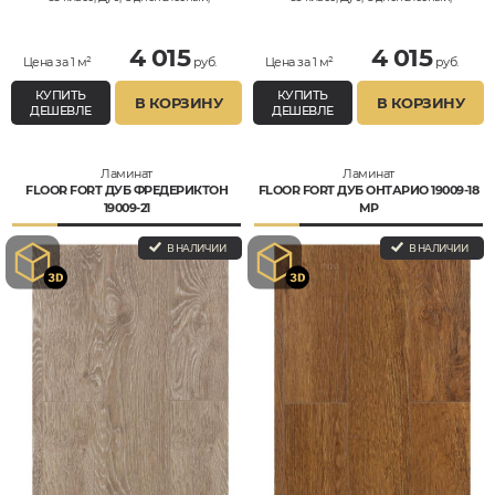
Влагостойкий
Влагостойкий
4 015
4 015
Цена за 1 м²
руб.
Цена за 1 м²
руб.
КУПИТЬ
КУПИТЬ
В КОРЗИНУ
В КОРЗИНУ
ДЕШЕВЛЕ
ДЕШЕВЛЕ
Ламинат
Ламинат
FLOOR FORT ДУБ ФРЕДЕРИКТОН
FLOOR FORT ДУБ ОНТАРИО 19009-18
19009-21
MP
В НАЛИЧИИ
В НАЛИЧИИ