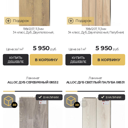
198x1207, 11,3мм
198x1207, 11,3мм
34 класс, Дуб, Двухполосный,
34 класс, Дуб, Двухполосный, Палубная|
Влагостойкий
Корабельная, Влагостойкий
5 950
5 950
Цена за 1 м²
руб.
Цена за 1 м²
руб.
КУПИТЬ
КУПИТЬ
В КОРЗИНУ
В КОРЗИНУ
ДЕШЕВЛЕ
ДЕШЕВЛЕ
Ламинат
Ламинат
ALLOC ДУБ СЕРЕБРЯНЫЙ 08532
ALLOC ДУБ СВЕТЛЫЙ ПАЛУБА 08531
В НАЛИЧИИ
В НАЛИЧИИ