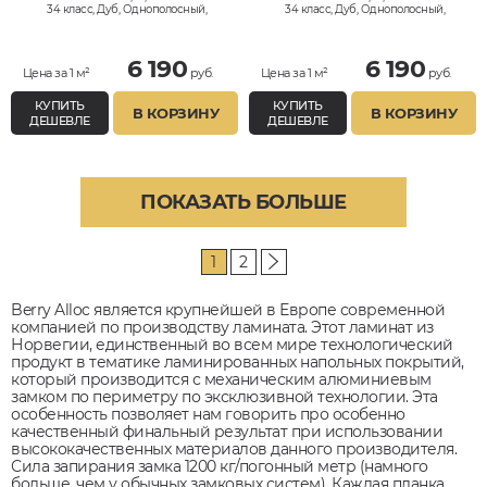
34 класс, Дуб, Однополосный,
34 класс, Дуб, Однополосный,
Влагостойкий
Влагостойкий
6 190
6 190
Цена за 1 м²
руб.
Цена за 1 м²
руб.
КУПИТЬ
КУПИТЬ
В КОРЗИНУ
В КОРЗИНУ
ДЕШЕВЛЕ
ДЕШЕВЛЕ
ПОКАЗАТЬ БОЛЬШЕ
1
2
Berry Alloc является крупнейшей в Европе современной
компанией по производству ламината. Этот ламинат из
Норвегии, единственный во всем мире технологический
продукт в тематике ламинированных напольных покрытий,
который производится с механическим алюминиевым
замком по периметру по эксклюзивной технологии. Эта
особенность позволяет нам говорить про особенно
качественный финальный результат при использовании
высококачественных материалов данного производителя.
Сила запирания замка 1200 кг/погонный метр (намного
больше, чем у обычных замковых систем). Каждая планка