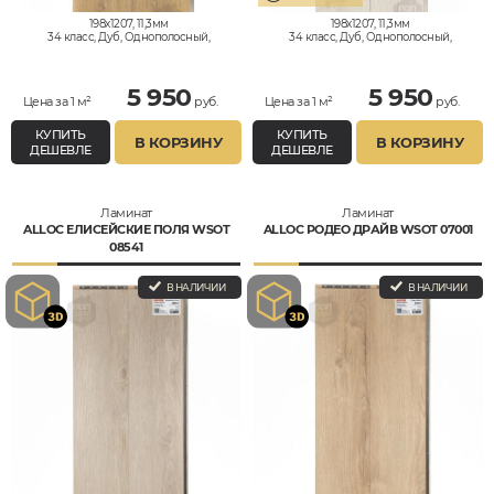
198x1207, 11,3мм
198x1207, 11,3мм
34 класс, Дуб, Однополосный,
34 класс, Дуб, Однополосный,
Влагостойкий
Влагостойкий
5 950
5 950
Цена за 1 м²
руб.
Цена за 1 м²
руб.
КУПИТЬ
КУПИТЬ
В КОРЗИНУ
В КОРЗИНУ
ДЕШЕВЛЕ
ДЕШЕВЛЕ
Ламинат
Ламинат
ALLOC ЕЛИСЕЙСКИЕ ПОЛЯ WSOT
ALLOC РОДЕО ДРАЙВ WSOT 07001
08541
В НАЛИЧИИ
В НАЛИЧИИ