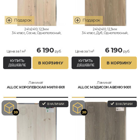
241x2410, 12,3мм
241x2410, 12,3мм
34 класс, Сосна, Однополосный,
34 класс, Дуб, Однополосный,
Влагостойкий
Влагостойкий
6 190
6 190
Цена за 1 м²
руб.
Цена за 1 м²
руб.
КУПИТЬ
КУПИТЬ
В КОРЗИНУ
В КОРЗИНУ
ДЕШЕВЛЕ
ДЕШЕВЛЕ
Ламинат
Ламинат
ALLOC КОРОЛЕВСКАЯ МИЛЯ 6101
ALLOC МЭДИСОН АВЕНЮ 9001
В НАЛИЧИИ
В НАЛИЧИИ