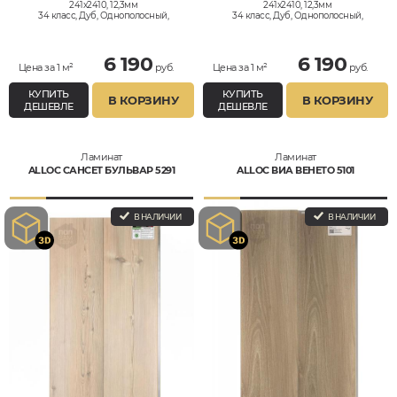
241x2410, 12,3мм
241x2410, 12,3мм
34 класс, Дуб, Однополосный,
34 класс, Дуб, Однополосный,
Влагостойкий
Влагостойкий
6 190
6 190
Цена за 1 м²
руб.
Цена за 1 м²
руб.
КУПИТЬ
КУПИТЬ
В КОРЗИНУ
В КОРЗИНУ
ДЕШЕВЛЕ
ДЕШЕВЛЕ
Ламинат
Ламинат
ALLOC САНСЕТ БУЛЬВАР 5291
ALLOC ВИА ВЕНЕТО 5101
В НАЛИЧИИ
В НАЛИЧИИ