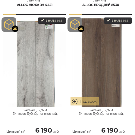
Ламинат
Ламинат
ALLOC НЮХАВН 4421
ALLOC БРОДВЕЙ 8530
В НАЛИЧИИ
В НАЛИЧИИ
241x2410, 12,3мм
241x2410, 12,3мм
34 класс, Дуб, Однополосный,
34 класс, Дуб, Однополосный,
Влагостойкий
Влагостойкий
6 190
6 190
Цена за 1 м²
руб.
Цена за 1 м²
руб.