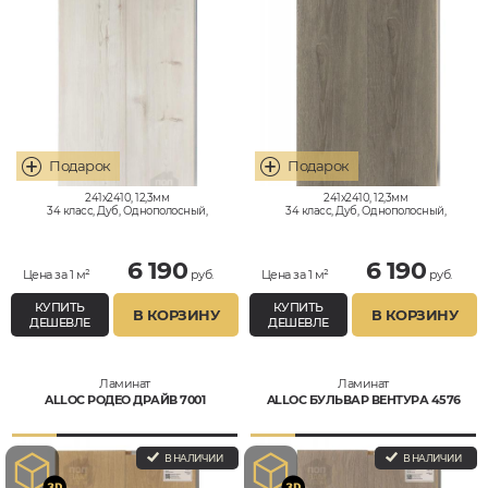
241x2410, 12,3мм
241x2410, 12,3мм
34 класс, Дуб, Однополосный,
34 класс, Дуб, Однополосный,
Влагостойкий
Влагостойкий
6 190
6 190
Цена за 1 м²
руб.
Цена за 1 м²
руб.
КУПИТЬ
КУПИТЬ
В КОРЗИНУ
В КОРЗИНУ
ДЕШЕВЛЕ
ДЕШЕВЛЕ
Ламинат
Ламинат
ALLOC РОДЕО ДРАЙВ 7001
ALLOC БУЛЬВАР ВЕНТУРА 4576
В НАЛИЧИИ
В НАЛИЧИИ