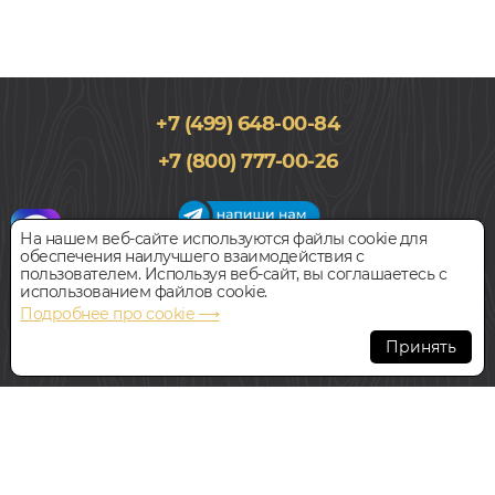
+7 (499) 648-00-84
+7 (800) 777-00-26
На нашем веб-сайте используются файлы cookie для
обеспечения наилучшего взаимодействия с
График работы салона
пользователем. Используя веб-сайт, вы соглашаетесь с
Пн-Вс с 09:00 до 21:00
использованием файлов cookie.
Наш адрес:
127018, г. Москва,
Подробнее про cookie ⟶
ул.Складочная, д.1, строение 9
Принять
Всегда свободная парковка
© Интернет-магазин Polvamvdom.ru 2011-2026. Все права
защищены.
При копировании материалов прямая ссылка на сайт
обязательна
.