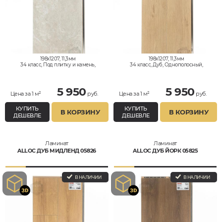
198x1207, 11,3мм
198x1207, 11,3мм
34 класс, Под плитку и камень,
34 класс, Дуб, Однополосный,
Влагостойкий
Влагостойкий
5 950
5 950
Цена за 1 м²
руб.
Цена за 1 м²
руб.
КУПИТЬ
КУПИТЬ
В КОРЗИНУ
В КОРЗИНУ
ДЕШЕВЛЕ
ДЕШЕВЛЕ
Ламинат
Ламинат
ALLOC ДУБ МИДЛЕНД 05826
ALLOC ДУБ ЙОРК 05825
В НАЛИЧИИ
В НАЛИЧИИ