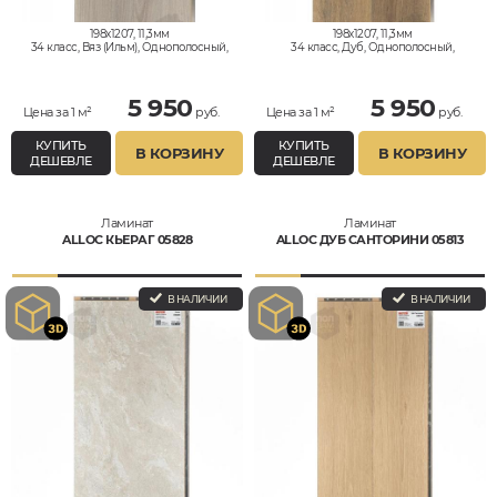
198x1207, 11,3мм
198x1207, 11,3мм
34 класс, Вяз (Ильм), Однополосный,
34 класс, Дуб, Однополосный,
Влагостойкий
Влагостойкий
5 950
5 950
Цена за 1 м²
руб.
Цена за 1 м²
руб.
КУПИТЬ
КУПИТЬ
В КОРЗИНУ
В КОРЗИНУ
ДЕШЕВЛЕ
ДЕШЕВЛЕ
Ламинат
Ламинат
ALLOC КЬЕРАГ 05828
ALLOC ДУБ САНТОРИНИ 05813
В НАЛИЧИИ
В НАЛИЧИИ