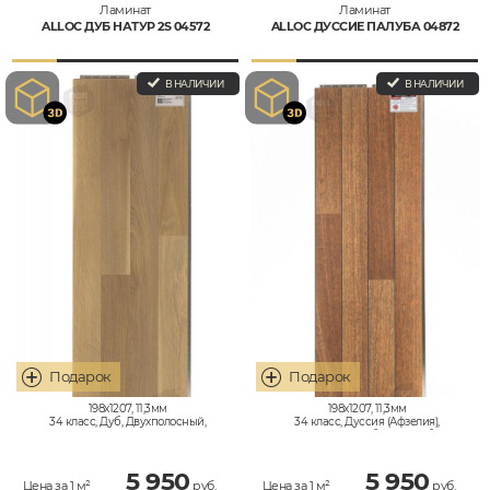
Ламинат
Ламинат
ALLOC ДУБ НАТУР 2S 04572
ALLOC ДУССИЕ ПАЛУБА 04872
В НАЛИЧИИ
В НАЛИЧИИ
198x1207, 11,3мм
198x1207, 11,3мм
34 класс, Дуб, Двухполосный,
34 класс, Дуссия (Афзелия),
Влагостойкий
Двухполосный, Палубная|Корабельная,
Влагостойкий
5 950
5 950
Цена за 1 м²
руб.
Цена за 1 м²
руб.