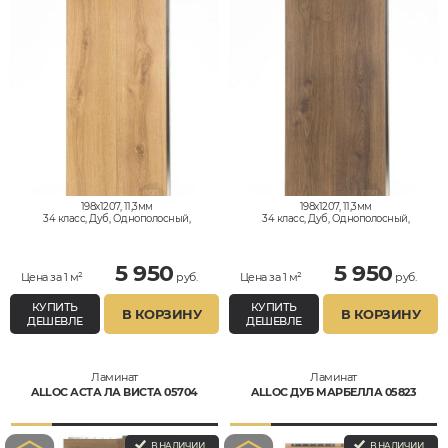
198x1207, 11,3мм
198x1207, 11,3мм
34 класс, Дуб, Однополосный,
34 класс, Дуб, Однополосный,
Влагостойкий
Влагостойкий
5 950
5 950
Цена за 1 м²
руб.
Цена за 1 м²
руб.
КУПИТЬ
КУПИТЬ
В КОРЗИНУ
В КОРЗИНУ
ДЕШЕВЛЕ
ДЕШЕВЛЕ
Ламинат
Ламинат
ALLOC АСТА ЛА ВИСТА 05704
ALLOC ДУБ МАРБЕЛЛА 05823
В НАЛИЧИИ
В НАЛИЧИИ