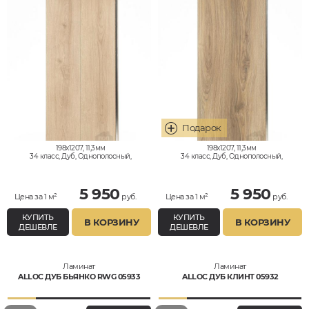
198x1207, 11,3мм
198x1207, 11,3мм
34 класс, Дуб, Однополосный,
34 класс, Дуб, Однополосный,
Влагостойкий
Влагостойкий
5 950
5 950
Цена за 1 м²
руб.
Цена за 1 м²
руб.
КУПИТЬ
КУПИТЬ
В КОРЗИНУ
В КОРЗИНУ
ДЕШЕВЛЕ
ДЕШЕВЛЕ
Ламинат
Ламинат
ALLOC ДУБ БЬЯНКО RWG 05933
ALLOC ДУБ КЛИНТ 05932