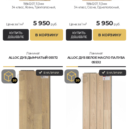
198x1207, 11,3мм
198x1207, 11,3мм
34 класс, Ясень, Трехполосный,
34 класс, Сосна, Однополосный,
Влагостойкий
Влагостойкий
5 950
5 950
Цена за 1 м²
руб.
Цена за 1 м²
руб.
КУПИТЬ
КУПИТЬ
В КОРЗИНУ
В КОРЗИНУ
ДЕШЕВЛЕ
ДЕШЕВЛЕ
Ламинат
Ламинат
ALLOC ДУБ ДЫМЧАТЫЙ 05572
ALLOC ДУБ БЕЛОЕ МАСЛО ПАЛУБА
05532
В НАЛИЧИИ
В НАЛИЧИИ