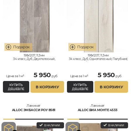
198x1207, 11,3мм
198x1207, 11,3мм
34 класс, Дуб, Двухполосный,
34 класс, Дуб, Однополосный, Палубная|
Влагостойкий
Корабельная, Влагостойкий
5 950
5 950
Цена за 1 м²
руб.
Цена за 1 м²
руб.
КУПИТЬ
КУПИТЬ
В КОРЗИНУ
В КОРЗИНУ
ДЕШЕВЛЕ
ДЕШЕВЛЕ
Ламинат
Ламинат
ALLOC ЭМБАССИ РОУ 8581
ALLOC ВИА МОНТЕ 4533
В НАЛИЧИИ
В НАЛИЧИИ