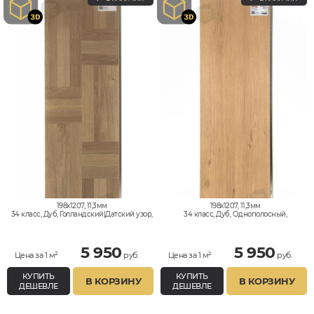
198x1207, 11,3мм
198x1207, 11,3мм
34 класс, Дуб, Голландский|Датский узор,
34 класс, Дуб, Однополосный,
Влагостойкий
Влагостойкий
5 950
5 950
Цена за 1 м²
руб.
Цена за 1 м²
руб.
КУПИТЬ
КУПИТЬ
В КОРЗИНУ
В КОРЗИНУ
ДЕШЕВЛЕ
ДЕШЕВЛЕ