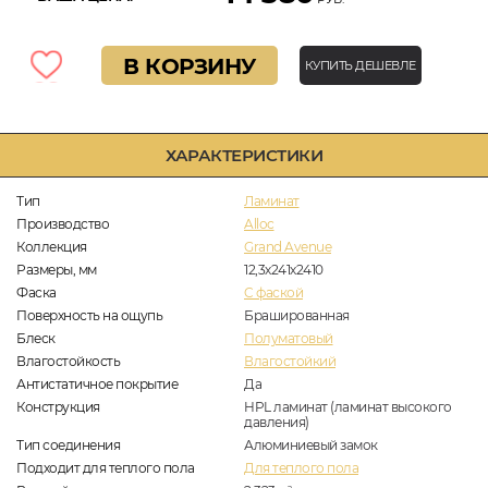
В КОРЗИНУ
КУПИТЬ ДЕШЕВЛЕ
ХАРАКТЕРИСТИКИ
Тип
Ламинат
Производство
Alloc
Коллекция
Grand Avenue
Размеры, мм
12,3х241х2410
Фаска
C фаской
Поверхность на ощупь
Брашированная
Блеск
Полуматовый
Влагостойкость
Влагостойкий
Антистатичное покрытие
Да
Конструкция
HPL ламинат (ламинат высокого
давления)
Тип соединения
Алюминиевый замок
Подходит для теплого пола
Для теплого пола