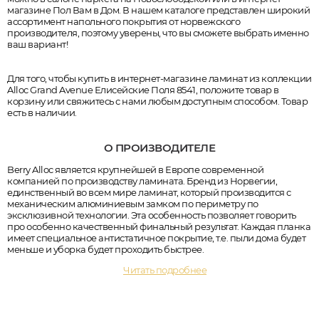
магазине Пол Вам в Дом. В нашем каталоге представлен широкий
ассортимент напольного покрытия от норвежского
производителя, поэтому уверены, что вы сможете выбрать именно
ваш вариант!
Для того, чтобы купить в интернет-магазине ламинат из коллекции
Alloc Grand Avenue Елисейские Поля 8541, положите товар в
корзину или свяжитесь с нами любым доступным способом. Товар
есть в наличии.
О ПРОИЗВОДИТЕЛЕ
Berry Alloc является крупнейшей в Европе современной
компанией по производству ламината. Бренд из Норвегии,
единственный во всем мире ламинат, который производится с
механическим алюминиевым замком по периметру по
эксклюзивной технологии. Эта особенность позволяет говорить
про особенно качественный финальный результат. Каждая планка
имеет специальное антистатичное покрытие, т.е. пыли дома будет
меньше и уборка будет проходить быстрее.
Читать подробнее