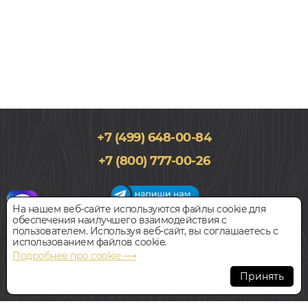
+7 (499) 648-00-84
241x2410, 12,3мм
+7 (800) 777-00-26
34 класс, Дуб, Однополосный, Влагостойкий
6 190
руб.
Цена за 1 м²
На нашем веб-сайте используются файлы cookie для
обеспечения наилучшего взаимодействия с
График работы салона
пользователем. Используя веб-сайт, вы соглашаетесь с
БЫСТРЫЙ ЗАКАЗ
КУПИТЬ
Пн-Вс с 09:00 до 21:00
использованием файлов cookie.
Наш адрес:
127018, г. Москва,
Подробнее про cookie ⟶
ул.Складочная, д.1, строение 9
Ламинат
Принять
ALLOC ПОТСДАМЕР 8520 WS
Всегда свободная парковка
В НАЛИЧИИ