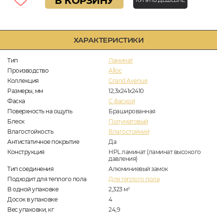
В КОРЗИНУ
КУПИТЬ ДЕШЕВЛЕ
ХАРАКТЕРИСТИКИ
Тип
Ламинат
Производство
Alloc
Коллекция
Grand Avenue
Размеры, мм
12,3х241х2410
Фаска
C фаской
Поверхность на ощупь
Брашированная
Блеск
Полуматовый
Влагостойкость
Влагостойкий
Антистатичное покрытие
Да
Конструкция
HPL ламинат (ламинат высокого
давления)
Тип соединения
Алюминиевый замок
Подходит для теплого пола
Для теплого пола
В одной упаковке
2,323
м
2
Досок в упаковке
4
Вес упаковки, кг
24,9