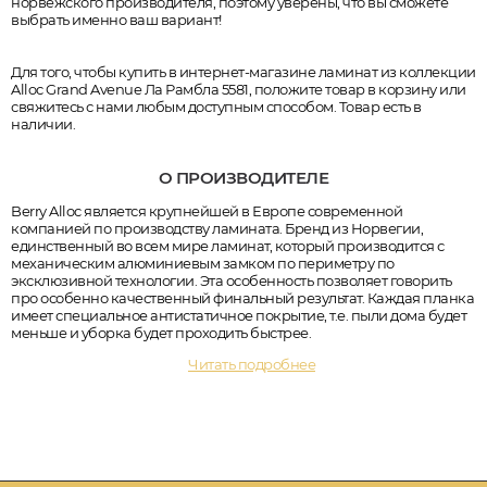
норвежского производителя, поэтому уверены, что вы сможете
выбрать именно ваш вариант!
Для того, чтобы купить в интернет-магазине ламинат из коллекции
Alloc Grand Avenue Ла Рамбла 5581, положите товар в корзину или
свяжитесь с нами любым доступным способом. Товар есть в
наличии.
О ПРОИЗВОДИТЕЛЕ
Berry Alloc является крупнейшей в Европе современной
компанией по производству ламината. Бренд из Норвегии,
единственный во всем мире ламинат, который производится с
механическим алюминиевым замком по периметру по
эксклюзивной технологии. Эта особенность позволяет говорить
про особенно качественный финальный результат. Каждая планка
имеет специальное антистатичное покрытие, т.е. пыли дома будет
меньше и уборка будет проходить быстрее.
Читать подробнее