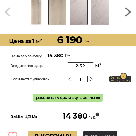
6 190
Цена за 1 м²
РУБ.
14 380
РУБ.
Цена за упаковку
м
2
Введите площадь
Запас
Количество упаковок
на подрезку
рассчитать доставку в регионы
14 380
ВАША ЦЕНА:
РУБ.