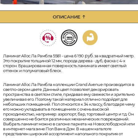
ОПИСАНИЕ
руб.
Ламинат Alloc Ла Рамбла 5581 - цена 6 190
за квадратный метр.
Это покрытие толщиной 12 мм, порода дерева - дуб, фаска с 4-х
сторон. Брашированная поверхность ламината имеет светлый
оттенок и полуматовый блеск.
Ламинат Alloc Ла Рамбла коллекции Grand Avenue производится в
светло-сером цвете. Данный цвет позволяет декорировать
пространства в светлом стиле, придавая ему свежести и зрительно
увеличивая его. Поэтому такой материал отлично подойдет для
небольших помещений. Пол относится к 34 классу, благодаря чему
его можно укладывать в помещениях с очень высокой
проходимостью, например: аэропорт, бар, торговый центр и т.д. Он
совершенно не боится различных механических повреждений.
Выбрать ламинат можно в салоне паркета на Новослободской или
в интернет-магазине Пол Вам в Дом. В нашем каталоге
представлен широкий ассортимент напольного покрытия от