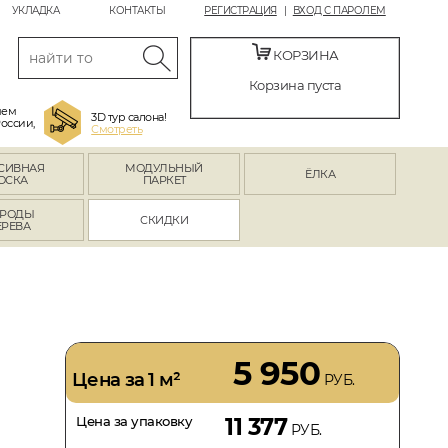
УКЛАДКА
КОНТАКТЫ
РЕГИСТРАЦИЯ
ВХОД С ПАРОЛЕМ
КОРЗИНА
Корзина пуста
яем
3D тур салона!
России,
Смотреть
СИВНАЯ
МОДУЛЬНЫЙ
ЁЛКА
ОСКА
ПАРКЕТ
РОДЫ
СКИДКИ
ЕРЕВА
5 950
Цена за 1 м²
РУБ.
Цена за упаковку
11 377
РУБ.