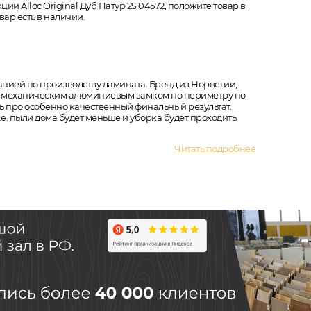
ии Alloc Original Дуб Натур 2S 04572, положите товар в
ар есть в наличии.
анией по производству ламината. Бренд из Норвегии,
 с механическим алюминиевым замком по периметру по
ть про особенно качественный финальный результат.
е. пыли дома будет меньше и уборка будет проходить
Читать подробнее