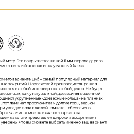
ый метр. Это покрытие толщиной 11 мм, порода дерева -
меет светлый оттенок и полуматовый блеск.
ком его варианте. Дуб – самый популярный материал для
льных покрытий. Норвежский производитель решил
пишется в любой интерьер, под любой декор. Не будет
поверхность, как у натуральной древесины, вощенной
яющиеся укрупненные «древесные кольца» на планках.
 Этот ламинат прослужит вам долгие годы, ведь он
 при укладке пола в жилой комнате – обеспечена
брать ламинат можно в салоне паркета на
нашем каталоге представлен широкий ассортимент
 уверены, что вы сможете выбрать именно ваш вариант!