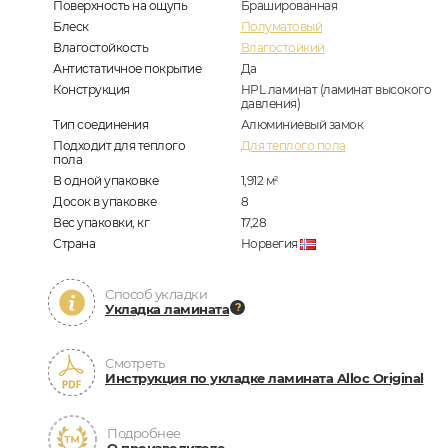
Поверхность на ощупь
Брашированная
Блеск
Полуматовый
Влагостойкость
Влагостойкий
Антистатичное покрытие
Да
Конструкция
HPL ламинат (ламинат высокого
давления)
Тип соединения
Алюминиевый замок
Подходит для теплого
Для теплого пола
пола
В одной упаковке
1,912
м
2
Досок в упаковке
8
Вес упаковки, кг
17,28
Страна
Норвегия
Способ укладки
Укладка ламината
Смотреть
Инструкция по укладке ламината Alloc Original
Подробнее