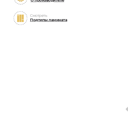
О производителе
Смотреть
Подтипы ламината