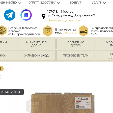
УДНИЧЕСТВО
ОПЛАТА И ДОСТАВКА
ВОЗВРАТ
УСЛУГИ
127018, г. Москва,
ул.Складочная, д.1, строение 9
Написать директору
Более 5000 образцов
Быстро доставл
15 парковочных
в салоне
заказы по всей 
мест.
Смотреть
от 100 производителей
365/7
ОВЫЙ
ИНЖЕНЕРНАЯ
ПАРКЕТНАЯ
МАС
Л
ДОСКА
ДОСКА
Д
ПО
ЖКА
УКЛАДКА И УХОД
ПРОИЗВОДИТЕЛИ
Д
2
2
В НАЛИЧИИ