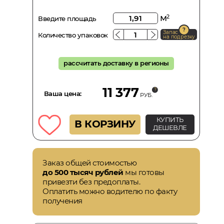
м
2
Введите площадь
Запас
Количество упаковок
на подрезку
рассчитать доставку в регионы
11 377
Ваша цена:
РУБ.
КУПИТЬ
В КОРЗИНУ
ДЕШЕВЛЕ
Заказ общей стоимостью
до 500 тысяч рублей
мы готовы
привезти без предоплаты.
Оплатить можно водителю по факту
получения