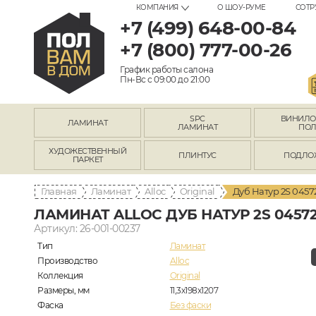
КОМПАНИЯ
О ШОУ-РУМЕ
СОТР
+7 (499) 648-00-84
+7 (800) 777-00-26
График работы салона
Пн-Вс с 09:00 до 21:00
SPC
ВИНИЛ
ЛАМИНАТ
ЛАМИНАТ
ПО
ХУДОЖЕСТВЕННЫЙ
ПЛИНТУС
ПОДЛО
ПАРКЕТ
Главная
Ламинат
Alloc
Original
Дуб Натур 2S 0457
ЛАМИНАТ ALLOC ДУБ НАТУР 2S 0457
Артикул: 26-001-00237
Тип
Ламинат
Производство
Alloc
Коллекция
Original
Размеры, мм
11,3х198х1207
Фаска
Без фаски