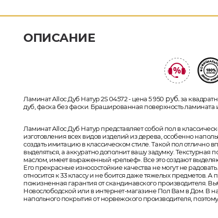
ОПИСАНИЕ
руб.
Ламинат Alloc Дуб Натур 2S 04572 - цена 5 950
за квадратн
дуб, фаска без фаски. Брашированная поверхность ламината и
Ламинат Alloc Дуб Натур представляет собой пол в классичес
изготовления всех видов изделий из дерева, особенно напо
создать имитацию в классическом стиле. Такой пол отлично в
выделяться, а аккуратно дополнит вашу задумку. Текстурная 
маслом, имеет выраженный «рельеф». Все это создают выдел
Его прекрасные износостойкие качества не могут не радовать.
относится к 33 классу и не боится даже тяжелых предметов. А
пожизненная гарантия от скандинавского производителя. Вы
Новослободской или в интернет-магазине Пол Вам в Дом. В 
напольного покрытия от норвежского производителя, поэтому