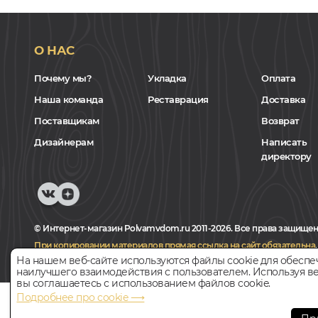
О НАС
Почему мы?
Укладка
Оплата
Наша команда
Реставрация
Доставка
Поставщикам
Возврат
Дизайнерам
Написать
директору
© Интернет-магазин Polvamvdom.ru 2011-2026. Все права защищен
При копировании материалов прямая ссылка на сайт обязательна
.
На нашем веб-сайте используются файлы cookie для обеспе
наилучшего взаимодействия с пользователем. Используя ве
вы соглашаетесь с использованием файлов cookie.
Подробнее про cookie ⟶
НАШ ПАРТНЁР