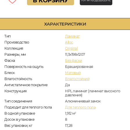
В КОРЗИНУ
КУПИТЬ ДЕШЕВЛЕ
ХАРАКТЕРИСТИКИ
Тип
Ламинат
Производство
Alloc
Коллекция
Original
Размеры, мм
11,3х198х1207
Фаска
Без фаски
Поверхность на ощупь
Брашированная
Блеск
Матовый
Влагостойкость
Влагостойкий
Антистатичное покрытие
Да
Конструкция
HPL ламинат (ламинат высокого
давления)
Тип соединения
Алюминиевый замок
Подходит для теплого пола
Для теплого пола
В одной упаковке
1,912
м
2
Досок в упаковке
8
Вес упаковки, кг
17,28