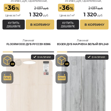
34 класс, Дуб, Однополосный,
34 класс, Дуб, Однополосный,
Влагостойкий
Влагостойкий
-
36
-
36
2 037
2 037
%
%
руб.
руб.
1 320
1 320
Цена за 1 м²
руб.
Цена за 1 м²
руб.
КУПИТЬ
КУПИТЬ
В КОРЗИНУ
В КОРЗИНУ
ДЕШЕВЛЕ
ДЕШЕВЛЕ
Ламинат
Ламинат
FLOORWOOD ДУБ РУССЕН 8386
EGGER ДУБ МАРЧЕНА БЕЛЫЙ EPL249
В НАЛИЧИИ
В НАЛИЧИИ