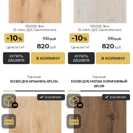
193x1292, 8мм
193x1292, 8мм
32 класс, Дуб, Однополосный,
32 класс, Дуб, Однополосный,
Влагостойкий
Влагостойкий
-
10
-
10
910
910
%
%
руб.
руб.
820
820
Цена за 1 м²
руб.
Цена за 1 м²
руб.
КУПИТЬ
КУПИТЬ
В КОРЗИНУ
В КОРЗИНУ
ДЕШЕВЛЕ
ДЕШЕВЛЕ
Ламинат
Ламинат
EGGER ДУБ ИЛЬМЕНЬ EPL134
EGGER ДУБ МЕЛБА КОРИЧНЕВЫЙ
EPL191
В НАЛИЧИИ
В НАЛИЧИИ