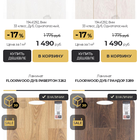
194x1292, 8мм
194x1292, 8мм
33 класс, Дуб, Однополосный,
33 класс, Дуб, Однополосный,
Влагостойкий
Влагостойкий
-
17
-
17
1 775
1 775
%
%
руб.
руб.
1 490
1 490
Цена за 1 м²
руб.
Цена за 1 м²
руб.
КУПИТЬ
КУПИТЬ
В КОРЗИНУ
В КОРЗИНУ
ДЕШЕВЛЕ
ДЕШЕВЛЕ
Ламинат
Ламинат
FLOORWOOD ДУБ РИВЕРТОН 3262
FLOORWOOD ДУБ ГРАНДОР 3289
В НАЛИЧИИ
В НАЛИЧИИ