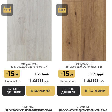
193x1292, 10мм
193x1292, 10мм
33 класс, Дуб, Однополосный,
33 класс, Дуб, Однополосный,
Влагостойкий
Влагостойкий
-
15
-
15
1 630
1 630
%
%
руб.
руб.
1 400
1 400
Цена за 1 м²
руб.
Цена за 1 м²
руб.
КУПИТЬ
КУПИТЬ
В КОРЗИНУ
В КОРЗИНУ
ДЕШЕВЛЕ
ДЕШЕВЛЕ
Ламинат
Ламинат
FLOORWOOD ДУБ ФЛЕТЧЕР 3246
FLOORWOOD ДУБ СЕРЕНИТИ 3248