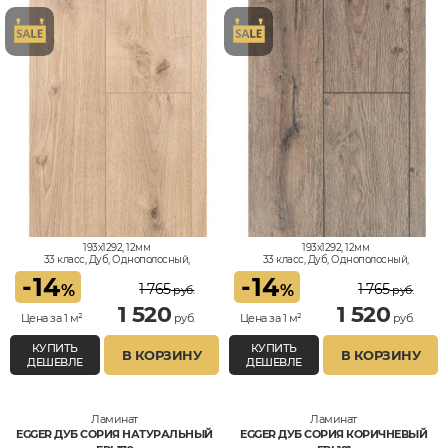
193x1292, 12мм
193x1292, 12мм
33 класс, Дуб, Однополосный,
33 класс, Дуб, Однополосный,
Влагостойкий
Влагостойкий
-
14
-
14
1 765
1 765
%
%
руб.
руб.
1 520
1 520
Цена за 1 м²
руб.
Цена за 1 м²
руб.
КУПИТЬ
КУПИТЬ
В КОРЗИНУ
В КОРЗИНУ
ДЕШЕВЛЕ
ДЕШЕВЛЕ
Ламинат
Ламинат
EGGER ДУБ СОРИЯ НАТУРАЛЬНЫЙ
EGGER ДУБ СОРИЯ КОРИЧНЕВЫЙ