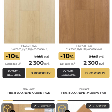
196x1220, 8мм
196x1220, 8мм
33 класс, Дуб, Однополосный,
33 класс, Дуб, Однополосный,
Водостойкий
Водостойкий
-
10
-
10
2 550
2 550
%
%
руб.
руб.
2 300
2 300
Цена за 1 м²
руб.
Цена за 1 м²
руб.
КУПИТЬ
КУПИТЬ
В КОРЗИНУ
В КОРЗИНУ
ДЕШЕВЛЕ
ДЕШЕВЛЕ
Ламинат
Ламинат
FIRSTFLOOR ДУБ ЮВЕЛЬ 1F425
FIRSTFLOOR ДУБ РИВЬЕРА 1F411
В НАЛИЧИИ
В НАЛИЧИИ