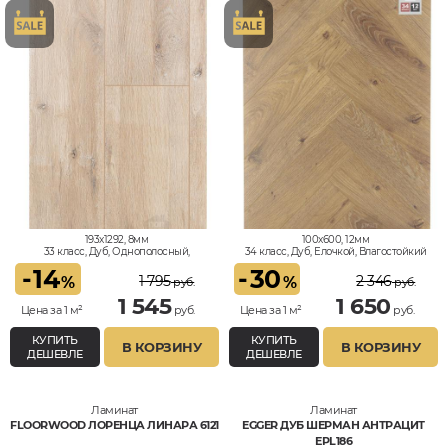
193x1292, 8мм
100x600, 12мм
33 класс, Дуб, Однополосный,
34 класс, Дуб, Елочкой, Влагостойкий
Водостойкий
-
14
-
30
1 795
2 346
%
%
руб.
руб.
1 545
1 650
Цена за 1 м²
руб.
Цена за 1 м²
руб.
КУПИТЬ
КУПИТЬ
В КОРЗИНУ
В КОРЗИНУ
ДЕШЕВЛЕ
ДЕШЕВЛЕ
Ламинат
Ламинат
FLOORWOOD ЛОРЕНЦА ЛИНАРА 6121
EGGER ДУБ ШЕРМАН АНТРАЦИТ
EPL186