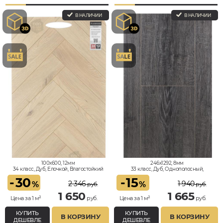
В НАЛИЧИИ
В НАЛИЧИИ
100x600, 12мм
246x1292, 8мм
34 класс, Дуб, Елочкой, Влагостойкий
33 класс, Дуб, Однополосный,
Водостойкий
-
30
-
15
2 346
1 940
%
%
руб.
руб.
1 650
1 665
Цена за 1 м²
руб.
Цена за 1 м²
руб.
КУПИТЬ
КУПИТЬ
В КОРЗИНУ
В КОРЗИНУ
ДЕШЕВЛЕ
ДЕШЕВЛЕ