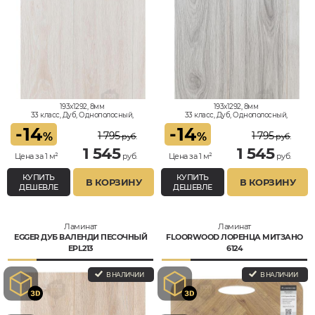
193x1292, 8мм
193x1292, 8мм
33 класс, Дуб, Однополосный,
33 класс, Дуб, Однополосный,
Водостойкий
Водостойкий
-
14
-
14
1 795
1 795
%
%
руб.
руб.
1 545
1 545
Цена за 1 м²
руб.
Цена за 1 м²
руб.
КУПИТЬ
КУПИТЬ
В КОРЗИНУ
В КОРЗИНУ
ДЕШЕВЛЕ
ДЕШЕВЛЕ
Ламинат
Ламинат
EGGER ДУБ ВАЛЕНДИ ПЕСОЧНЫЙ
FLOORWOOD ЛОРЕНЦА МИТЗАНО
EPL213
6124
В НАЛИЧИИ
В НАЛИЧИИ