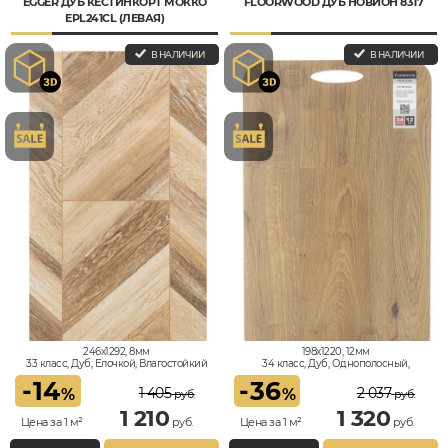
EGGER ДУБ КЕСТИНКОРТ МОККО
FLOORWOOD ДУБ НОВИОН 8317
EPL241CL (ЛЕВАЯ)
В НАЛИЧИИ
В НАЛИЧИИ
246x1292, 8мм
198x1220, 12мм
33 класс, Дуб, Елочкой, Влагостойкий
34 класс, Дуб, Однополосный,
Влагостойкий
-
14
-
36
1 405
2 037
%
%
руб.
руб.
1 210
1 320
Цена за 1 м²
руб.
Цена за 1 м²
руб.