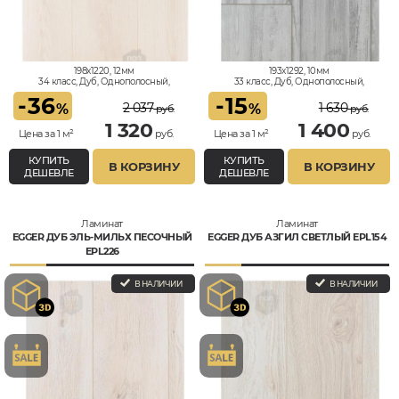
198x1220, 12мм
193x1292, 10мм
34 класс, Дуб, Однополосный,
33 класс, Дуб, Однополосный,
Влагостойкий
Влагостойкий
-
36
-
15
2 037
1 630
%
%
руб.
руб.
1 320
1 400
Цена за 1 м²
руб.
Цена за 1 м²
руб.
КУПИТЬ
КУПИТЬ
В КОРЗИНУ
В КОРЗИНУ
ДЕШЕВЛЕ
ДЕШЕВЛЕ
Ламинат
Ламинат
EGGER ДУБ ЭЛЬ-МИЛЬХ ПЕСОЧНЫЙ
EGGER ДУБ АЗГИЛ СВЕТЛЫЙ EPL154
EPL226
В НАЛИЧИИ
В НАЛИЧИИ