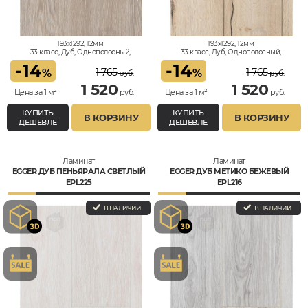
193x1292, 12мм
193x1292, 12мм
33 класс, Дуб, Однополосный,
33 класс, Дуб, Однополосный,
Влагостойкий
Влагостойкий
-
14
-
14
1 765
1 765
%
%
руб.
руб.
1 520
1 520
Цена за 1 м²
руб.
Цена за 1 м²
руб.
КУПИТЬ
КУПИТЬ
В КОРЗИНУ
В КОРЗИНУ
ДЕШЕВЛЕ
ДЕШЕВЛЕ
Ламинат
Ламинат
EGGER ДУБ ПЕНЬЯРАЛА СВЕТЛЫЙ
EGGER ДУБ МЕТИКО БЕЖЕВЫЙ
EPL225
EPL216
В НАЛИЧИИ
В НАЛИЧИИ