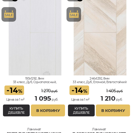
193x1292, 8мм
246x1292, 8мм
33 класс, Дуб, Однополосный,
33 класс, Дуб, Елочкой, Влагостойкий
Влагостойкий
-
14
-
14
1 270
1 405
%
%
руб.
руб.
1 095
1 210
Цена за 1 м²
руб.
Цена за 1 м²
руб.
КУПИТЬ
КУПИТЬ
В КОРЗИНУ
В КОРЗИНУ
ДЕШЕВЛЕ
ДЕШЕВЛЕ
Ламинат
Ламинат