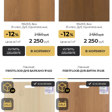
195x1515, 8мм
195x1515, 8мм
33 класс, Дуб, Однополосный,
33 класс, Дуб, Однополосный,
Влагостойкий
Влагостойкий
-
12
-
12
2 550
2 550
%
%
руб.
руб.
2 250
2 250
Цена за 1 м²
руб.
Цена за 1 м²
руб.
КУПИТЬ
КУПИТЬ
В КОРЗИНУ
В КОРЗИНУ
ДЕШЕВЛЕ
ДЕШЕВЛЕ
Ламинат
Ламинат
FIRSTFLOOR ДУБ БАРХАНО 1F402
FIRSTFLOOR ДУБ ВИТРА 1F405
В НАЛИЧИИ
В НАЛИЧИИ