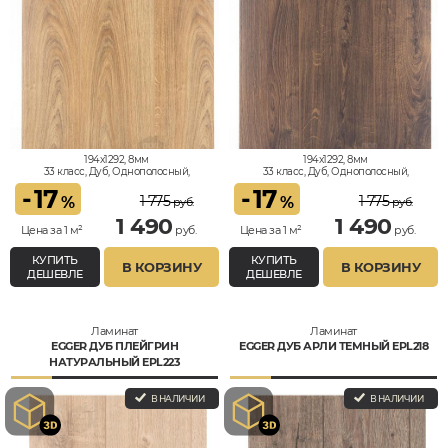
194x1292, 8мм
194x1292, 8мм
33 класс, Дуб, Однополосный,
33 класс, Дуб, Однополосный,
Влагостойкий
Влагостойкий
-
17
-
17
1 775
1 775
%
%
руб.
руб.
1 490
1 490
Цена за 1 м²
руб.
Цена за 1 м²
руб.
КУПИТЬ
КУПИТЬ
В КОРЗИНУ
В КОРЗИНУ
ДЕШЕВЛЕ
ДЕШЕВЛЕ
Ламинат
Ламинат
EGGER ДУБ ПЛЕЙГРИН
EGGER ДУБ АРЛИ ТЕМНЫЙ EPL218
НАТУРАЛЬНЫЙ EPL223
В НАЛИЧИИ
В НАЛИЧИИ