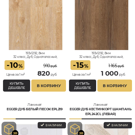
193x1292, 8мм
193x1292, 8мм
32 класс, Дуб, Однополосный,
32 класс, Дуб, Однополосный,
Влагостойкий
Влагостойкий
-
10
-
15
910
1 165
%
%
руб.
руб.
820
1 000
Цена за 1 м²
руб.
Цена за 1 м²
руб.
КУПИТЬ
КУПИТЬ
В КОРЗИНУ
В КОРЗИНУ
ДЕШЕВЛЕ
ДЕШЕВЛЕ
Ламинат
Ламинат
EGGER ДУБ БЕЛЫЙ ПЕСОК EPL219
EGGER ДУБ КЕСТИНКОРТ ШАМПАНЬ
EPL242CL (ЛЕВАЯ)
В НАЛИЧИИ
В НАЛИЧИИ