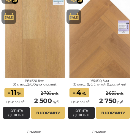
196x1520, 8мм
165x800, 8мм
33 класс, Дуб, Однополосный,
33 класс, Дуб, Елочкой, Водостойкий
Водостойкий
-
11
-
4
2 780
2 850
%
%
руб.
руб.
2 500
2 750
Цена за 1 м²
руб.
Цена за 1 м²
руб.
КУПИТЬ
КУПИТЬ
В КОРЗИНУ
В КОРЗИНУ
ДЕШЕВЛЕ
ДЕШЕВЛЕ
Ламинат
Ламинат