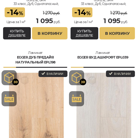
193x1292, 8мм
193x1292, 8мм
33 класс, Дуб, Однополосный,
33 класс, Дуб, Однополосный,
Влагостойкий
Влагостойкий
-
14
-
14
1 270
1 270
%
%
руб.
руб.
1 095
1 095
Цена за 1 м²
руб.
Цена за 1 м²
руб.
КУПИТЬ
КУПИТЬ
В КОРЗИНУ
В КОРЗИНУ
ДЕШЕВЛЕ
ДЕШЕВЛЕ
Ламинат
Ламинат
EGGER ДУБ ПРЕДАЙЯ
EGGER ВУД АШКРОФТ EPL039
НАТУРАЛЬНЫЙ EPL198
В НАЛИЧИИ
В НАЛИЧИИ