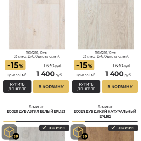
193x1292, 10мм
193x1292, 10мм
33 класс, Дуб, Однополосный,
33 класс, Дуб, Однополосный,
Влагостойкий
Влагостойкий
-
15
-
15
1 630
1 630
%
%
руб.
руб.
1 400
1 400
Цена за 1 м²
руб.
Цена за 1 м²
руб.
КУПИТЬ
КУПИТЬ
В КОРЗИНУ
В КОРЗИНУ
ДЕШЕВЛЕ
ДЕШЕВЛЕ
Ламинат
Ламинат
EGGER ДУБ АЗГИЛ БЕЛЫЙ EPL153
EGGER ДУБ ДИКИЙ НАТУРАЛЬНЫЙ
EPL182
В НАЛИЧИИ
В НАЛИЧИИ