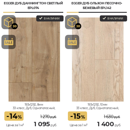
EGGER ДУБ ДАННИНГТОН СВЕТЛЫЙ
EGGER ДУБ ОЛЬХОН ПЕСОЧНО-
EPL074
БЕЖЕВЫЙ EPL142
В НАЛИЧИИ
В НАЛИЧИИ
193x1292, 8мм
193x1292, 10мм
33 класс, Дуб, Однополосный,
33 класс, Дуб, Однополосный,
Влагостойкий
Влагостойкий
-
14
-
15
1 270
1 630
%
%
руб.
руб.
1 095
1 400
Цена за 1 м²
руб.
Цена за 1 м²
руб.