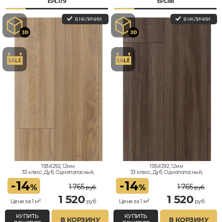
EPL179
EPL181
В НАЛИЧИИ
В НАЛИЧИИ
193x1292, 12мм
193x1292, 12мм
33 класс, Дуб, Однополосный,
33 класс, Дуб, Однополосный,
Влагостойкий
Влагостойкий
-
14
-
14
1 765
1 765
%
%
руб.
руб.
1 520
1 520
Цена за 1 м²
руб.
Цена за 1 м²
руб.
КУПИТЬ
КУПИТЬ
В КОРЗИНУ
В КОРЗИНУ