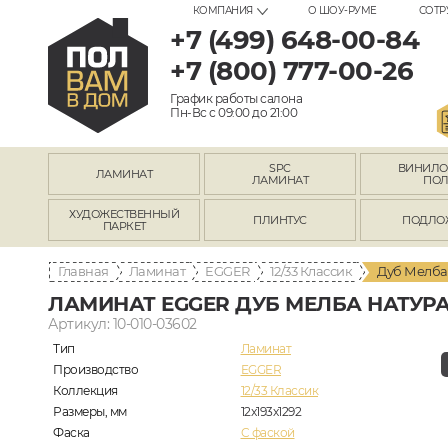
КОМПАНИЯ
О ШОУ-РУМЕ
СОТР
+7 (499) 648-00-84
+7 (800) 777-00-26
График работы салона
Пн-Вс с 09:00 до 21:00
SPC
ВИНИЛ
ЛАМИНАТ
ЛАМИНАТ
ПО
ХУДОЖЕСТВЕННЫЙ
ПЛИНТУС
ПОДЛО
ПАРКЕТ
Главная
Ламинат
EGGER
12/33 Классик
Дуб Мелба
ЛАМИНАТ EGGER ДУБ МЕЛБА НАТУРА
Артикул: 10-010-03602
Тип
Ламинат
Производство
EGGER
Коллекция
12/33 Классик
Размеры, мм
12x193х1292
Фаска
C фаской