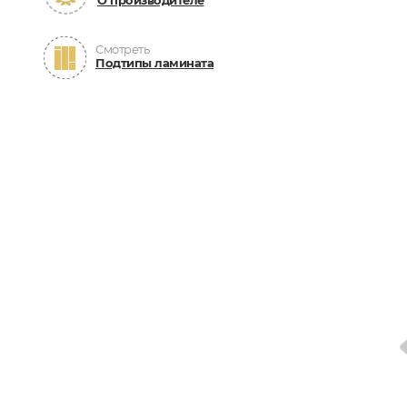
О производителе
Смотреть
Подтипы ламината