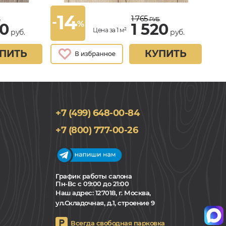
14
1 765
-
.
РУБ.
%
20
1 520
Цена за 1 м²
руб.
руб.
ПИТЬ
КУПИТЬ
+7 (499) 648-00-84
+7 (800) 777-00-26
График работы салона
Пн-Вс с 09:00 до 21:00
Наш адрес:
127018, г. Москва,
ул.Складочная, д.1, строение 9
Всегда свободная парковка