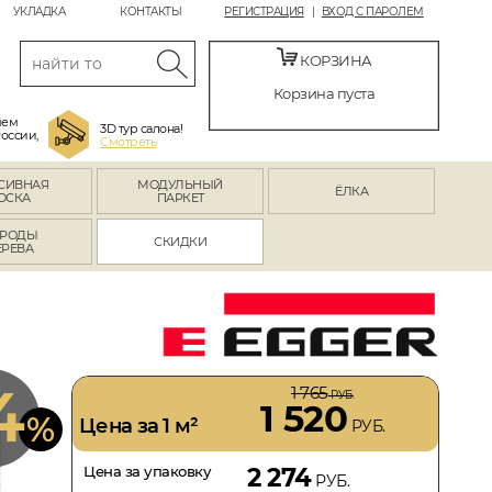
УКЛАДКА
КОНТАКТЫ
РЕГИСТРАЦИЯ
ВХОД С ПАРОЛЕМ
КОРЗИНА
Корзина пуста
яем
3D тур салона!
России,
Смотреть
СИВНАЯ
МОДУЛЬНЫЙ
ЁЛКА
ОСКА
ПАРКЕТ
РОДЫ
СКИДКИ
ЕРЕВА
4
1 765
РУБ.
1 520
%
Цена за 1 м²
РУБ.
Цена за упаковку
2 274
РУБ.