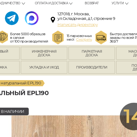
УДНИЧЕСТВО
ОПЛАТА И ДОСТАВКА
ВОЗВРАТ
УСЛУГИ
127018, г. Москва,
ул.Складочная, д.1, строение 9
Написать директору
Более 5000 образцов
Быстро доставл
15 парковочных
в салоне
заказы по всей 
мест.
Смотреть
от 100 производителей
365/7
ОВЫЙ
ИНЖЕНЕРНАЯ
ПАРКЕТНАЯ
МАС
Л
ДОСКА
ДОСКА
Д
ПО
ЖКА
УКЛАДКА И УХОД
ПРОИЗВОДИТЕЛИ
Д
 натуральный EPL190
ЛЬНЫЙ EPL190
1
В НАЛИЧИИ