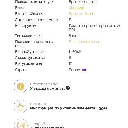
Поверхность на ощупь
Брашированная
Блеск
Матовый
Влагостойкость
Влагостойкий
Антистатичное покрытие
Да
Конструкция
Ламинат прямого прессования
DPL
Тип соединения
Замок
Подходит для теплого
Для теплого пола
пола
В одной упаковке
1,496
м
2
Досок в упаковке
6
Вес упаковки, кг
17
Страна
Россия
Способ укладки
Укладка ламината
Смотреть
Инструкция по укладке ламината Egger
Подробнее