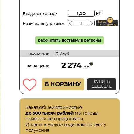
м
2
Введите площадь
Запас
Количество упаковок
на подрезку
рассчитать доставку в регионы
367
Экономия:
руб.
2 274
Ваша цена:
РУБ.
КУПИТЬ
В КОРЗИНУ
ДЕШЕВЛЕ
Заказ общей стоимостью
до 500 тысяч рублей
мы готовы
привезти без предоплаты.
Оплатить можно водителю по факту
получения