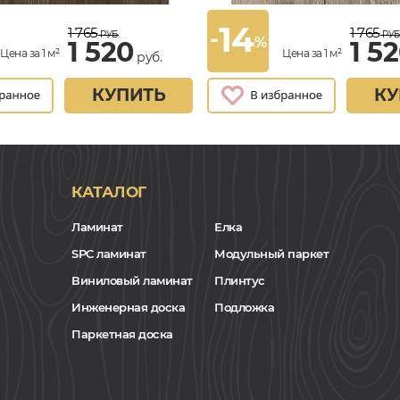
14
1 765
1 765
-
РУБ.
РУБ
%
1 520
1 5
Цена за 1 м²
Цена за 1 м²
руб.
КУПИТЬ
КУ
КАТАЛОГ
Ламинат
Елка
SPC ламинат
Модульный паркет
Виниловый ламинат
Плинтус
Инженерная доска
Подложка
Паркетная доска