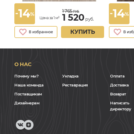
14
14
1 765
-
-
РУБ.
%
%
1 520
Цена за 1 м²
руб.
КУПИТЬ
О НАС
Почему мы?
Укладка
Оплата
Наша команда
Реставрация
Доставка
Поставщикам
Возврат
Дизайнерам
Написать
директору