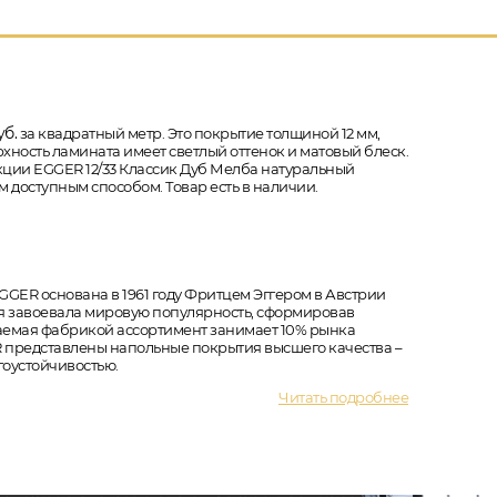
б.
за квадратный метр. Это покрытие толщиной 12 мм,
рхность ламината имеет светлый оттенок и матовый блеск.
екции EGGER 12/33 Классик Дуб Мелба натуральный
м доступным способом. Товар есть в наличии.
GER основана в 1961 году Фритцем Эггером в Австрии
ия завоевала мировую популярность, сформировав
каемая фабрикой ассортимент занимает 10% рынка
 представлены напольные покрытия высшего качества –
гоустойчивостью.
Читать подробнее