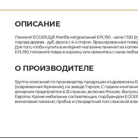
ОПИСАНИЕ
ру
Ламинат EGGER Дуб Мелба натуральный EPL190 - цена 1 520
порода дерева - дуб, фаска с 4-х сторон. Брашированная пове
Для того, чтобы купить в интернет-магазине ламинат из колл
EPL190, положите товар в корзину или свяжитесь с нами любы
О ПРОИЗВОДИТЕЛЕ
Группа компаний по производству продукции из древесины EG
(современная Германия), на заводе Тироле. С годами компан
дочерние предприятия в 22 странах, включая Россию. Выпус
Европы. Кроме мебельных составляющих, под брендом EGGER
виниловый ламинат, пробка и стандартный пол с высокой вла