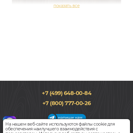
+7 (499) 648-00-84
193x1292, 12мм
+7 (800) 777-00-26
33 класс, Дуб, Однополосный, Влагостойкий
-
14
1 765
%
РУБ.
1 520
руб.
Цена за 1 м²
На нашем веб-сайте используются файлы cookie для
обеспечения наилучшего взаимодействия с
График работы салона