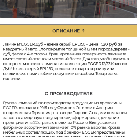
ОПИСАНИЕ
руб.
Ламинат EGGER Дуб Чезена серый EPL150 - цена 1 520
за
квадратный метр. Это покрытие толщиной 12 мм, порода дерева -
дуб, фаска с 4-х сторон. Брашированная поверхность ламината
имеет светлый оттенок и матовый блеск. Для того, чтобы купить в
интернет-магазине ламинат из коллекции EGGER 12/33 Классик
Дуб Чезена серый EPL150, положите товар в корзину или
свяжитесь с нами любым доступным способом. Товар есть в
наличии.
О ПРОИЗВОДИТЕЛЕ
Группа компаний по производству продукции из древесины
EGGER основана в 1961 году Фритцем Эггером в Австрии
(современная Германия), на заводе Тироле. С годами компания
завоевала мировую популярность, сформировав дочерние
предприятия в 22 странах, включая Россию. Выпускаемая
фабрикой ассортимент занимает 10% рынка Европы. Кроме
мебельных составляющих, под брендом EGGER представлены