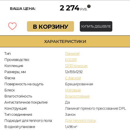
2 274
ВАША ЦЕНА:
РУБ.
В КОРЗИНУ
КУПИТЬ ДЕШЕВЛЕ
ХАРАКТЕРИСТИКИ
Тип
Ламинат
Производство
EGGER
Коллекция
12/33 Классик
Размеры, мм
12x193х1292
Фаска
C фаской
Поверхность на ощупь
Брашированная
Блеск
Матовый
Влагостойкость
Влагостойкий
Антистатичное покрытие
Да
Конструкция
Ламинат прямого прессования DPL
Тип соединения
Замок
Подходит для теплого пола
Для теплого пола
В одной упаковке
1,496
м
2