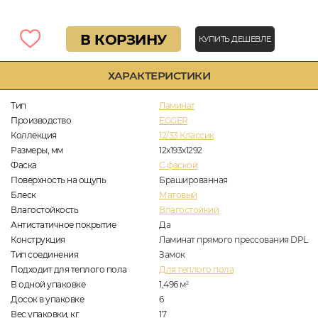
В КОРЗИНУ
КУПИТЬ ДЕШЕВЛЕ
ХАРАКТЕРИСТИКИ
Тип
Ламинат
Производство
EGGER
Коллекция
12/33 Классик
Размеры, мм
12x193х1292
Фаска
C фаской
Поверхность на ощупь
Брашированная
Блеск
Матовый
Влагостойкость
Влагостойкий
Антистатичное покрытие
Да
Конструкция
Ламинат прямого прессования DPL
Тип соединения
Замок
Подходит для теплого пола
Для теплого пола
В одной упаковке
1,496
м
2
Досок в упаковке
6
Вес упаковки, кг
17