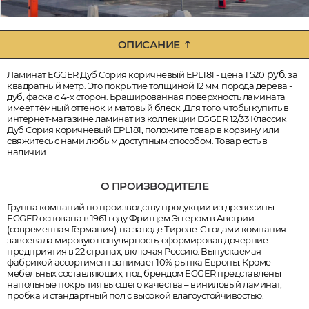
ОПИСАНИЕ
руб.
Ламинат EGGER Дуб Сория коричневый EPL181 - цена 1 520
за
квадратный метр. Это покрытие толщиной 12 мм, порода дерева -
дуб, фаска с 4-х сторон. Брашированная поверхность ламината
имеет тёмный оттенок и матовый блеск. Для того, чтобы купить в
интернет-магазине ламинат из коллекции EGGER 12/33 Классик
Дуб Сория коричневый EPL181, положите товар в корзину или
свяжитесь с нами любым доступным способом. Товар есть в
наличии.
О ПРОИЗВОДИТЕЛЕ
Группа компаний по производству продукции из древесины
EGGER основана в 1961 году Фритцем Эггером в Австрии
(современная Германия), на заводе Тироле. С годами компания
завоевала мировую популярность, сформировав дочерние
предприятия в 22 странах, включая Россию. Выпускаемая
фабрикой ассортимент занимает 10% рынка Европы. Кроме
мебельных составляющих, под брендом EGGER представлены
напольные покрытия высшего качества – виниловый ламинат,
пробка и стандартный пол с высокой влагоустойчивостью.