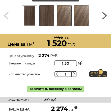
1 765
РУБ.
1 520
Цена за 1 м²
РУБ.
2 274
РУБ.
Цена за упаковку
м
2
Введите площадь
Запас
Количество упаковок
на подрезку
рассчитать доставку в регионы
367
ЭКОНОМИЯ:
руб.
2 274
ВАША ЦЕНА:
РУБ.