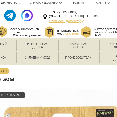
УДНИЧЕСТВО
ОПЛАТА И ДОСТАВКА
ВОЗВРАТ
УСЛУГИ
127018, г. Москва,
ул.Складочная, д.1, строение 9
Написать директору
Более 5000 образцов
Быстро доставл
15 парковочных
в салоне
заказы по всей 
мест.
Смотреть
от 100 производителей
365/7
ОВЫЙ
ИНЖЕНЕРНАЯ
ПАРКЕТНАЯ
МАС
Л
ДОСКА
ДОСКА
Д
ПО
ЖКА
УКЛАДКА И УХОД
ПРОИЗВОДИТЕЛИ
Д
3051
 3051
В НАЛИЧИИ