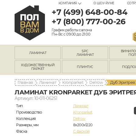
КОМПАНИЯ
О ШОУ-РУМЕ
СОТР
+7 (499) 648-00-84
+7 (800) 777-00-26
График работы салона
Пн-Вс с 09:00 до 21:00
SPC
ВИНИЛ
ЛАМИНАТ
ЛАМИНАТ
ПО
ХУДОЖЕСТВЕННЫЙ
ПЛИНТУС
ПОДЛО
ПАРКЕТ
Главная
Ламинат
Kronparket
Delrow
Дуб Эритрея 
ЛАМИНАТ KRONPARKET ДУБ ЭРИТРЕЯ
Артикул: 10-011-06251
Тип
Ламинат
Производство
Kronparket
Коллекция
Delrow
Размеры, мм
8х200х1220
Фаска
C фаской