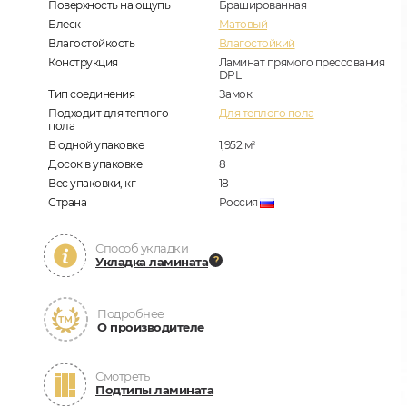
Поверхность на ощупь
Брашированная
Блеск
Матовый
Влагостойкость
Влагостойкий
Конструкция
Ламинат прямого прессования
DPL
Тип соединения
Замок
Подходит для теплого
Для теплого пола
пола
В одной упаковке
1,952
м
2
Досок в упаковке
8
Вес упаковки, кг
18
Страна
Россия
Способ укладки
Укладка ламината
Подробнее
О производителе
Смотреть
Подтипы ламината