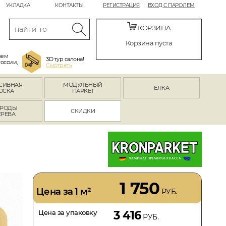
УКЛАДКА
КОНТАКТЫ
РЕГИСТРАЦИЯ
ВХОД С ПАРОЛЕМ
КОРЗИНА
Корзина пуста
яем
3D тур салона!
России,
Смотреть
СИВНАЯ
МОДУЛЬНЫЙ
ЁЛКА
ОСКА
ПАРКЕТ
РОДЫ
СКИДКИ
ЕРЕВА
1 750
Цена за 1 м²
РУБ.
Цена за упаковку
3 416
РУБ.