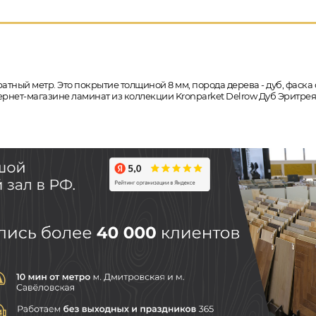
атный метр. Это покрытие толщиной 8 мм, порода дерева - дуб, фаск
нтернет-магазине ламинат из коллекции Kronparket Delrow Дуб Эритре