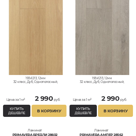
193x1213, 12мм
193x1213, 12мм
32 класс, Дуб, Однополосный,
32 класс, Дуб, Однополосный,
Влагостойкий
Влагостойкий
2 990
2 990
Цена за 1 м²
руб.
Цена за 1 м²
руб.
КУПИТЬ
КУПИТЬ
В КОРЗИНУ
В КОРЗИНУ
ДЕШЕВЛЕ
ДЕШЕВЛЕ
Ламинат
Ламинат
PRIMAVERA БРЕДЛИ 28602
PRIMAVERA АМПЕР 28562