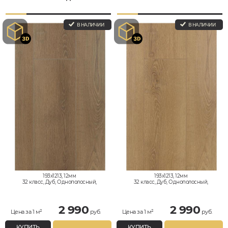
В НАЛИЧИИ
В НАЛИЧИИ
193x1213, 12мм
193x1213, 12мм
32 класс, Дуб, Однополосный,
32 класс, Дуб, Однополосный,
Влагостойкий
Влагостойкий
2 990
2 990
Цена за 1 м²
руб.
Цена за 1 м²
руб.
КУПИТЬ
КУПИТЬ