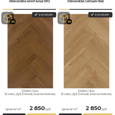
PRIMAVERA МОНТАНЬЕ 1972
PRIMAVERA СИЛЬЯН 1962
В НАЛИЧИИ
В НАЛИЧИИ
125x600, 12мм
125x600, 12мм
32 класс, Дуб, Елочкой, Елка Английская,
32 класс, Дуб, Елочкой, Елка Английская,
Влагостойкий
Влагостойкий
2 850
2 850
Цена за 1 м²
руб.
Цена за 1 м²
руб.