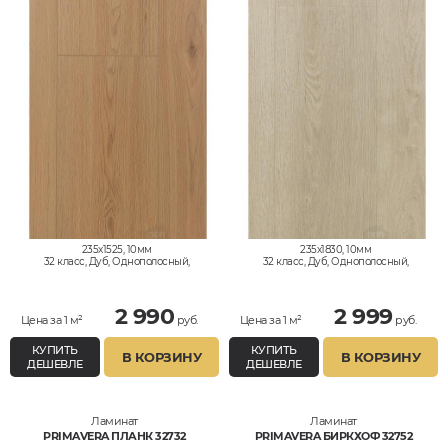
235x1525, 10мм
235x1830, 10мм
32 класс, Дуб, Однополосный,
32 класс, Дуб, Однополосный,
Влагостойкий
Влагостойкий
2 990
2 999
Цена за 1 м²
руб.
Цена за 1 м²
руб.
КУПИТЬ
КУПИТЬ
В КОРЗИНУ
В КОРЗИНУ
ДЕШЕВЛЕ
ДЕШЕВЛЕ
Ламинат
Ламинат
PRIMAVERA ПЛАНК 32732
PRIMAVERA БИРКХОФ 32752