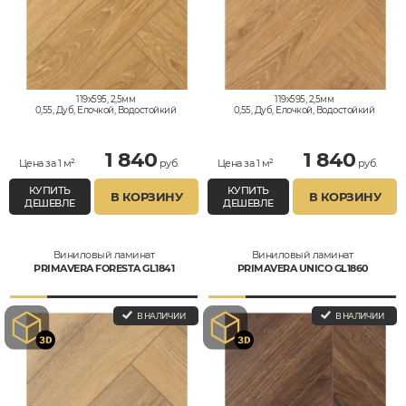
119x595, 2,5мм
119x595, 2,5мм
0,55, Дуб, Елочкой, Водостойкий
0,55, Дуб, Елочкой, Водостойкий
1 840
1 840
Цена за 1 м²
руб.
Цена за 1 м²
руб.
КУПИТЬ
КУПИТЬ
В КОРЗИНУ
В КОРЗИНУ
ДЕШЕВЛЕ
ДЕШЕВЛЕ
Виниловый ламинат
Виниловый ламинат
PRIMAVERA FORESTA GL1841
PRIMAVERA UNICO GL1860
В НАЛИЧИИ
В НАЛИЧИИ