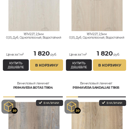
187x1227, 2,5мм
187x1227, 2,5мм
0,55, Дуб, Однополосный, Водостойкий
0,55, Дуб, Однополосный, Водостойкий
1 820
1 820
Цена за 1 м²
руб.
Цена за 1 м²
руб.
КУПИТЬ
КУПИТЬ
В КОРЗИНУ
В КОРЗИНУ
ДЕШЕВЛЕ
ДЕШЕВЛЕ
Виниловый ламинат
Виниловый ламинат
PRIMAVERA BOTAS T1804
PRIMAVERA SANDALIAS T1805
В НАЛИЧИИ
В НАЛИЧИИ