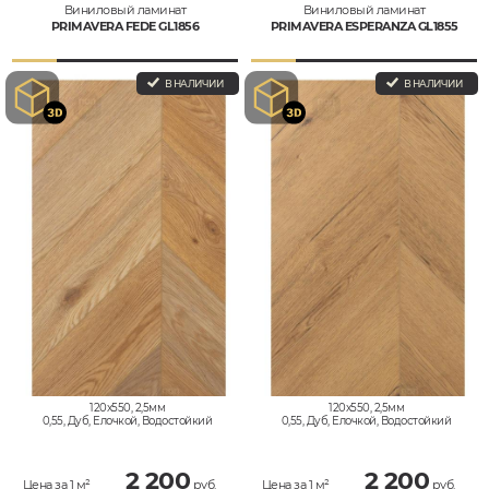
Виниловый ламинат
Виниловый ламинат
PRIMAVERA FEDE GL1856
PRIMAVERA ESPERANZA GL1855
В НАЛИЧИИ
В НАЛИЧИИ
120x550, 2,5мм
120x550, 2,5мм
0,55, Дуб, Елочкой, Водостойкий
0,55, Дуб, Елочкой, Водостойкий
2 200
2 200
Цена за 1 м²
руб.
Цена за 1 м²
руб.