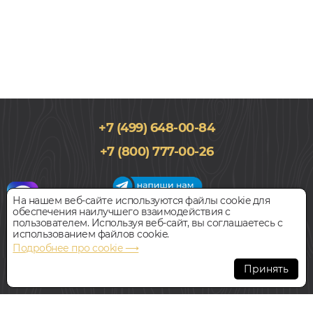
+7 (499) 648-00-84
+7 (800) 777-00-26
На нашем веб-сайте используются файлы cookie для
обеспечения наилучшего взаимодействия с
График работы салона
пользователем. Используя веб-сайт, вы соглашаетесь с
Пн-Вс с 09:00 до 21:00
использованием файлов cookie.
Наш адрес:
127018, г. Москва,
Подробнее про cookie ⟶
ул.Складочная, д.1, строение 9
Принять
Всегда свободная парковка
© Интернет-магазин Polvamvdom.ru 2011-2026. Все права