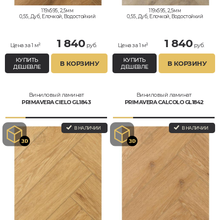
119x595, 2,5мм
119x595, 2,5мм
0,55, Дуб, Елочкой, Водостойкий
0,55, Дуб, Елочкой, Водостойкий
1 840
1 840
Цена за 1 м²
руб.
Цена за 1 м²
руб.
КУПИТЬ
КУПИТЬ
В КОРЗИНУ
В КОРЗИНУ
ДЕШЕВЛЕ
ДЕШЕВЛЕ
Виниловый ламинат
Виниловый ламинат
PRIMAVERA СIELO GL1843
PRIMAVERA СALCOLO GL1842
В НАЛИЧИИ
В НАЛИЧИИ