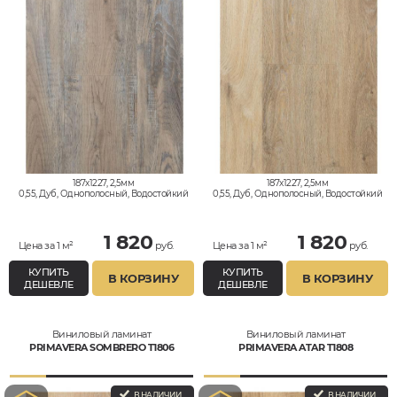
187x1227, 2,5мм
187x1227, 2,5мм
0,55, Дуб, Однополосный, Водостойкий
0,55, Дуб, Однополосный, Водостойкий
1 820
1 820
Цена за 1 м²
руб.
Цена за 1 м²
руб.
КУПИТЬ
КУПИТЬ
В КОРЗИНУ
В КОРЗИНУ
ДЕШЕВЛЕ
ДЕШЕВЛЕ
Виниловый ламинат
Виниловый ламинат
PRIMAVERA SOMBRERO T1806
PRIMAVERA ATAR T1808
В НАЛИЧИИ
В НАЛИЧИИ