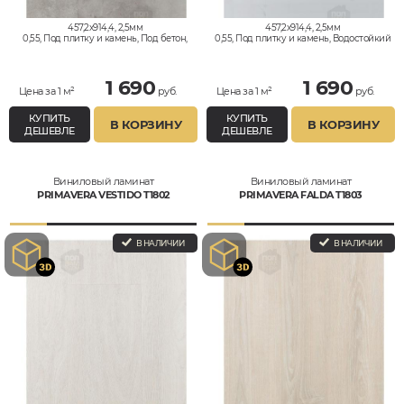
457,2x914,4, 2,5мм
457,2x914,4, 2,5мм
0,55, Под плитку и камень, Под бетон,
0,55, Под плитку и камень, Водостойкий
Водостойкий
1 690
1 690
Цена за 1 м²
руб.
Цена за 1 м²
руб.
КУПИТЬ
КУПИТЬ
В КОРЗИНУ
В КОРЗИНУ
ДЕШЕВЛЕ
ДЕШЕВЛЕ
Виниловый ламинат
Виниловый ламинат
PRIMAVERA VESTIDO T1802
PRIMAVERA FALDA T1803
В НАЛИЧИИ
В НАЛИЧИИ