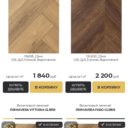
119x595, 2,5мм
120x550, 2,5мм
0,55, Дуб, Елочкой, Водостойкий
0,55, Дуб, Елочкой, Водостойкий
1 840
2 200
Цена за 1 м²
руб.
Цена за 1 м²
руб.
КУПИТЬ
КУПИТЬ
В КОРЗИНУ
В КОРЗИНУ
ДЕШЕВЛЕ
ДЕШЕВЛЕ
Виниловый ламинат
Виниловый ламинат
PRIMAVERA VITTORIA GL1859
PRIMAVERA FARO GL1858
В НАЛИЧИИ
В НАЛИЧИИ