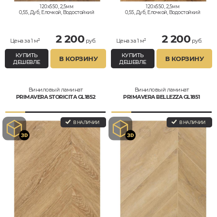
120x550, 2,5мм
120x550, 2,5мм
0,55, Дуб, Елочкой, Водостойкий
0,55, Дуб, Елочкой, Водостойкий
2 200
2 200
Цена за 1 м²
руб.
Цена за 1 м²
руб.
КУПИТЬ
КУПИТЬ
В КОРЗИНУ
В КОРЗИНУ
ДЕШЕВЛЕ
ДЕШЕВЛЕ
Виниловый ламинат
Виниловый ламинат
PRIMAVERA STORICITA GL1852
PRIMAVERA BELLEZZA GL1851
В НАЛИЧИИ
В НАЛИЧИИ