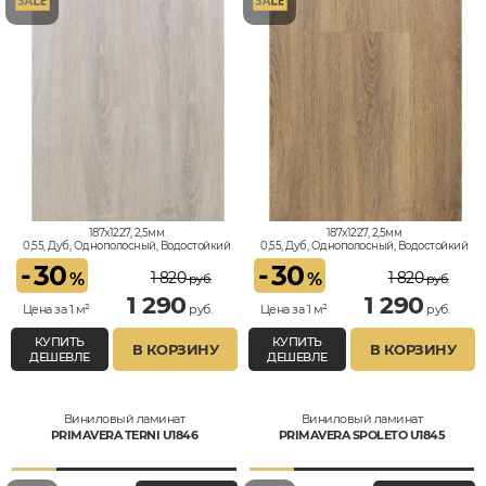
187x1227, 2,5мм
187x1227, 2,5мм
0,55, Дуб, Однополосный, Водостойкий
0,55, Дуб, Однополосный, Водостойкий
-
30
-
30
1 820
1 820
%
%
руб.
руб.
1 290
1 290
Цена за 1 м²
руб.
Цена за 1 м²
руб.
КУПИТЬ
КУПИТЬ
В КОРЗИНУ
В КОРЗИНУ
ДЕШЕВЛЕ
ДЕШЕВЛЕ
Виниловый ламинат
Виниловый ламинат
PRIMAVERA TERNI U1846
PRIMAVERA SPOLETO U1845