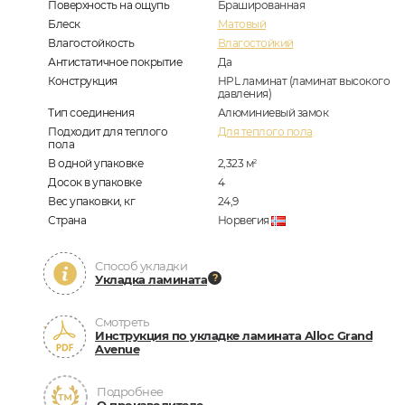
Поверхность на ощупь
Брашированная
Блеск
Матовый
Влагостойкость
Влагостойкий
Антистатичное покрытие
Да
Конструкция
HPL ламинат (ламинат высокого
давления)
Тип соединения
Алюминиевый замок
Подходит для теплого
Для теплого пола
пола
В одной упаковке
2,323
м
2
Досок в упаковке
4
Вес упаковки, кг
24,9
Страна
Норвегия
Способ укладки
Укладка ламината
Смотреть
Инструкция по укладке ламината Alloc Grand
Avenue
Подробнее