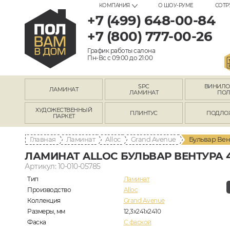
КОМПАНИЯ
О ШОУ-РУМЕ
СОТР
+7 (499) 648-00-84
+7 (800) 777-00-26
График работы салона
Пн-Вс с 09:00 до 21:00
SPC
ВИНИЛ
ЛАМИНАТ
ЛАМИНАТ
ПО
ХУДОЖЕСТВЕННЫЙ
ПЛИНТУС
ПОДЛО
ПАРКЕТ
Главная
Ламинат
Alloc
Grand Avenue
Бульвар Вен
ЛАМИНАТ ALLOC БУЛЬВАР ВЕНТУРА 
Артикул: 10-010-05785
Тип
Ламинат
Производство
Alloc
Коллекция
Grand Avenue
Размеры, мм
12,3х241х2410
Фаска
C фаской