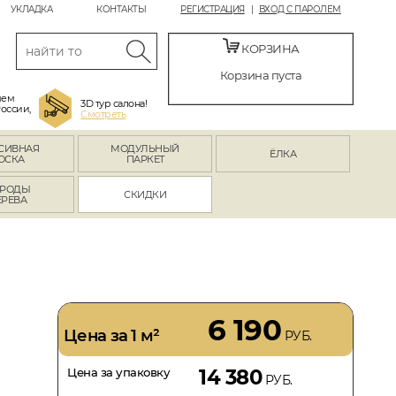
УКЛАДКА
КОНТАКТЫ
РЕГИСТРАЦИЯ
ВХОД С ПАРОЛЕМ
КОРЗИНА
Корзина пуста
яем
3D тур салона!
России,
Смотреть
СИВНАЯ
МОДУЛЬНЫЙ
ЁЛКА
ОСКА
ПАРКЕТ
РОДЫ
СКИДКИ
ЕРЕВА
6 190
Цена за 1 м²
РУБ.
Цена за упаковку
14 380
РУБ.