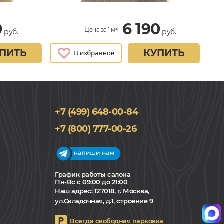
0
6 190
Цена за 1 м²
руб.
руб.
ПИТЬ
КУПИТЬ
+7 (499) 648-00-84
+7 (800) 777-00-26
График работы салона
Пн-Вс с 09:00 до 21:00
Наш адрес:
127018, г. Москва,
ул.Складочная, д.1, строение 9
Всегда свободная парковка