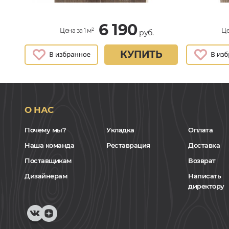
6 190
Цена за 1 м²
Це
руб.
КУПИТЬ
О НАС
Почему мы?
Укладка
Оплата
Наша команда
Реставрация
Доставка
Поставщикам
Возврат
Дизайнерам
Написать
директору