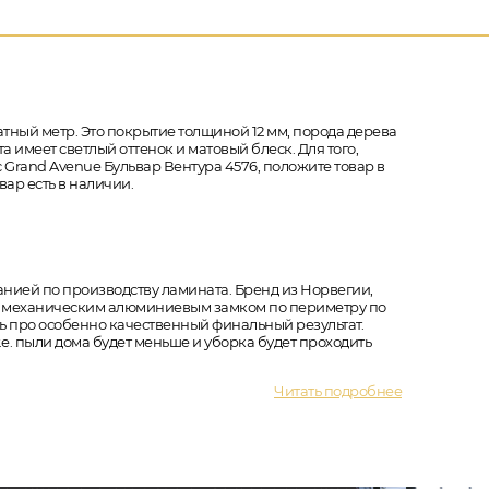
тный метр. Это покрытие толщиной 12 мм, порода дерева
а имеет светлый оттенок и матовый блеск. Для того,
 Grand Avenue Бульвар Вентура 4576, положите товар в
ар есть в наличии.
анией по производству ламината. Бренд из Норвегии,
 с механическим алюминиевым замком по периметру по
ть про особенно качественный финальный результат.
е. пыли дома будет меньше и уборка будет проходить
Читать подробнее