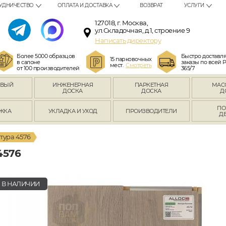
УДНИЧЕСТВО
ОПЛАТА И ДОСТАВКА
ВОЗВРАТ
УСЛУГИ
127018, г. Москва,
ул.Складочная, д.1, строение 9
Написать директору
Более 5000 образцов
Быстро доставл
15 парковочных
в салоне
заказы по всей 
мест.
Смотреть
от 100 производителей
365/7
ОВЫЙ
ИНЖЕНЕРНАЯ
ПАРКЕТНАЯ
МАС
Л
ДОСКА
ДОСКА
Д
ПО
ЖКА
УКЛАДКА И УХОД
ПРОИЗВОДИТЕЛИ
Д
тура 4576
4576
В НАЛИЧИИ