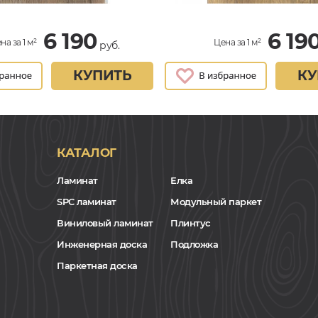
6 190
6 19
на за 1 м²
Цена за 1 м²
руб.
КУПИТЬ
КУ
КАТАЛОГ
Ламинат
Елка
SPC ламинат
Модульный паркет
Виниловый ламинат
Плинтус
Инженерная доска
Подложка
Паркетная доска