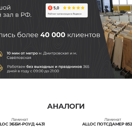
АНАЛОГИ
Ламинат
Ламинат
LOC ЭББИ-РОУД 4431
ALLOC ПОТСДАМЕР 85