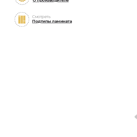
О производителе
Смотреть
Подтипы ламината