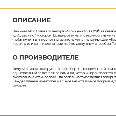
ОПИСАНИЕ
руб.
Ламинат Alloc Бульвар Вентура 4576 - цена 6 190
за квадра
- дуб, фаска с 4-х сторон. Брашированная поверхность ламинат
чтобы купить в интернет-магазине ламинат из коллекции Alloc
корзину или свяжитесь с нами любым доступным способом. Тов
О ПРОИЗВОДИТЕЛЕ
Berry Alloc является крупнейшей в Европе современной комп
единственный во всем мире ламинат, который производится
эксклюзивной технологии. Эта особенность позволяет говори
Каждая планка имеет специальное антистатичное покрытие, т.
быстрее.