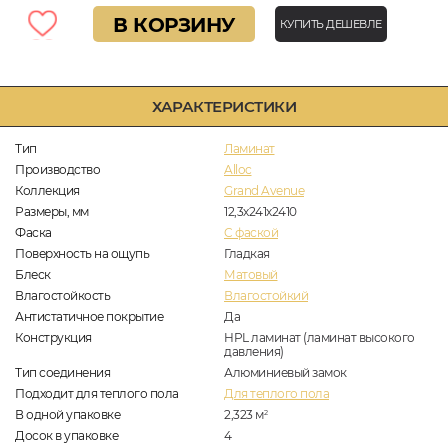
В КОРЗИНУ
КУПИТЬ ДЕШЕВЛЕ
ХАРАКТЕРИСТИКИ
Тип
Ламинат
Производство
Alloc
Коллекция
Grand Avenue
Размеры, мм
12,3х241х2410
Фаска
C фаской
Поверхность на ощупь
Гладкая
Блеск
Матовый
Влагостойкость
Влагостойкий
Антистатичное покрытие
Да
Конструкция
HPL ламинат (ламинат высокого
давления)
Тип соединения
Алюминиевый замок
Подходит для теплого пола
Для теплого пола
В одной упаковке
2,323
м
2
Досок в упаковке
4