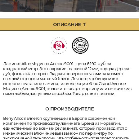
ОПИСАНИЕ
руб.
Ламинат Alloc Мэдисон Авеню 9001 - цена 6 190
за
квадратный метр. Это покрытие толщиной 12 мм, порода дерева -
дуб, фаска с 4-х сторон. Гладкая поверхность ламината имеет
светлый оттенок и матовый блеск. Для того, чтобы купить в
интернет-магазине ламинат из коллекции Alloc Grand Avenue
Мэдисон Авеню 9001, положите товар в корзину или свяжитесь с
нами любым доступным способом. Товар есть в наличии.
О ПРОИЗВОДИТЕЛЕ
Berry Alloc является крупнейшей в Европе современной
компанией по производству ламината. Бренд из Норвегии,
единственный во всем мире ламинат, который производится с
механическим алюминиевым замком по периметру по
эксклюзивной технологии. Эта особенность позволяет говорить