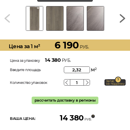
6 190
Цена за 1 м²
РУБ.
14 380
РУБ.
Цена за упаковку
м
2
Введите площадь
Запас
Количество упаковок
на подрезку
рассчитать доставку в регионы
14 380
ВАША ЦЕНА:
РУБ.