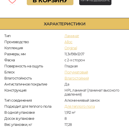
В КОРЗИНУ
КУПИТЬ ДЕШЕВЛЕ
ХАРАКТЕРИСТИКИ
Тип
Ламинат
Производство
Alloc
Коллекция
Original
Размеры, мм
11,3х198х1207
Фаска
с 2-х сторон
Поверхность на ощупь
Гладкая
Блеск
Полуматовый
Влагостойкость
Влагостойкий
Антистатичное покрытие
Да
Конструкция
HPL ламинат (ламинат высокого
давления)
Тип соединения
Алюминиевый замок
Подходит для теплого пола
Для теплого пола
В одной упаковке
1,912
м
2
Досок в упаковке
8
Вес упаковки, кг
17,28