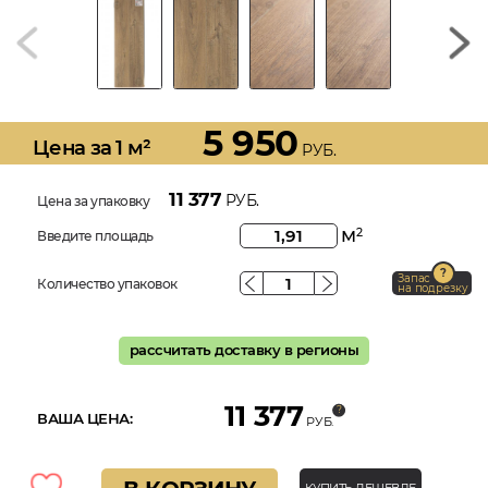
5 950
Цена за 1 м²
РУБ.
11 377
РУБ.
Цена за упаковку
м
2
Введите площадь
Запас
Количество упаковок
на подрезку
рассчитать доставку в регионы
11 377
ВАША ЦЕНА:
РУБ.