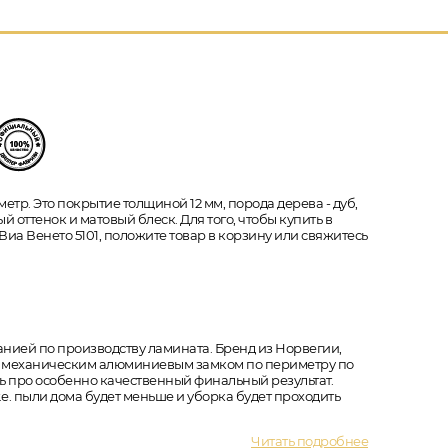
етр. Это покрытие толщиной 12 мм, порода дерева - дуб,
й оттенок и матовый блеск. Для того, чтобы купить в
Виа Венето 5101, положите товар в корзину или свяжитесь
анией по производству ламината. Бренд из Норвегии,
 с механическим алюминиевым замком по периметру по
ть про особенно качественный финальный результат.
е. пыли дома будет меньше и уборка будет проходить
Читать подробнее