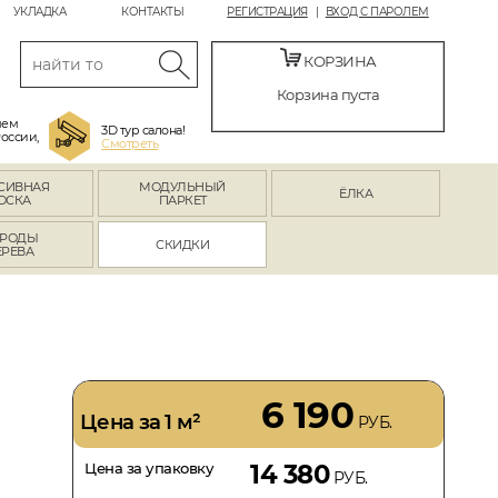
УКЛАДКА
КОНТАКТЫ
РЕГИСТРАЦИЯ
ВХОД С ПАРОЛЕМ
КОРЗИНА
Корзина пуста
яем
3D тур салона!
России,
Смотреть
СИВНАЯ
МОДУЛЬНЫЙ
ЁЛКА
ОСКА
ПАРКЕТ
РОДЫ
СКИДКИ
ЕРЕВА
6 190
Цена за 1 м²
РУБ.
Цена за упаковку
14 380
РУБ.