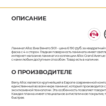
ОПИСАНИЕ
руб.
Ламинат Alloc Виа Венето 5101 - цена 6 190
за квадратный м
фаска с 4-х сторон. Гладкая поверхность ламината имеет светлы
интернет-магазине ламинат из коллекции Alloc Grand Avenue 
с нами любым доступным способом. Товар есть в наличии.
О ПРОИЗВОДИТЕЛЕ
Berry Alloc является крупнейшей в Европе современной комп
единственный во всем мире ламинат, который производится
эксклюзивной технологии. Эта особенность позволяет говори
Каждая планка имеет специальное антистатичное покрытие, т.
быстрее.