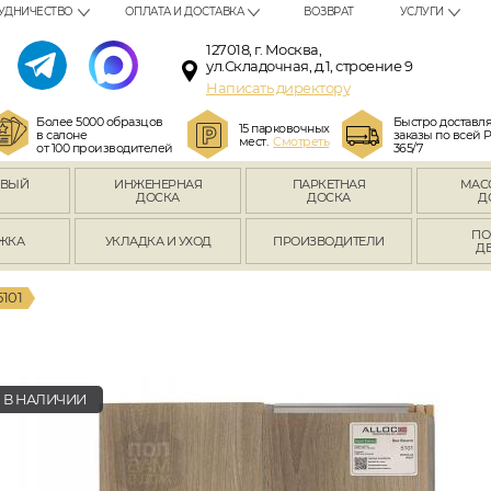
УДНИЧЕСТВО
ОПЛАТА И ДОСТАВКА
ВОЗВРАТ
УСЛУГИ
127018, г. Москва,
ул.Складочная, д.1, строение 9
Написать директору
Более 5000 образцов
Быстро доставл
15 парковочных
в салоне
заказы по всей 
мест.
Смотреть
от 100 производителей
365/7
ОВЫЙ
ИНЖЕНЕРНАЯ
ПАРКЕТНАЯ
МАС
Л
ДОСКА
ДОСКА
Д
ПО
ЖКА
УКЛАДКА И УХОД
ПРОИЗВОДИТЕЛИ
Д
101
В НАЛИЧИИ