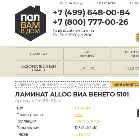
КОМПАНИЯ
О ШОУ-РУМЕ
СОТР
+7 (499) 648-00-84
+7 (800) 777-00-26
График работы салона
Пн-Вс с 09:00 до 21:00
SPC
ВИНИЛ
ЛАМИНАТ
ЛАМИНАТ
ПО
ХУДОЖЕСТВЕННЫЙ
ПЛИНТУС
ПОДЛО
ПАРКЕТ
Главная
Ламинат
Alloc
Grand Avenue
Виа Венето 5
ЛАМИНАТ ALLOC ВИА ВЕНЕТО 5101
Артикул: 45-001-00001
Тип
Ламинат
Производство
Alloc
Коллекция
Grand Avenue
Размеры, мм
12,3х241х2410
Фаска
C фаской