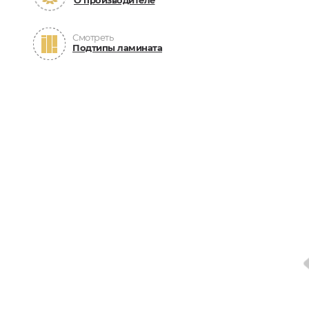
О производителе
Смотреть
Подтипы ламината