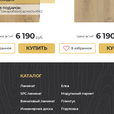
В ПОДАРОК:
Пожаробезопасность КМ2
6 190
6 19
на за 1 м²
Цена за 1 м²
руб.
КУПИТЬ
КУ
КАТАЛОГ
Ламинат
Елка
SPC ламинат
Модульный паркет
Виниловый ламинат
Плинтус
Инженерная доска
Подложка