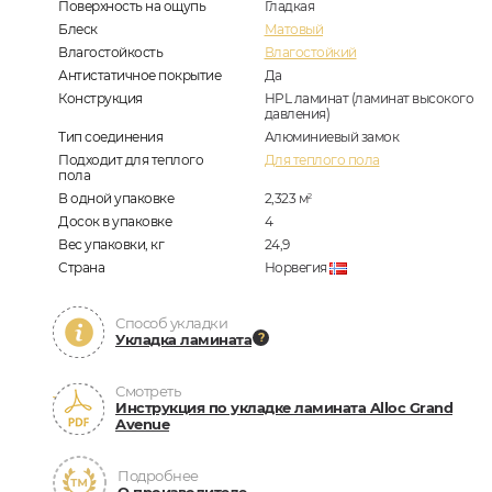
Поверхность на ощупь
Гладкая
Блеск
Матовый
Влагостойкость
Влагостойкий
Антистатичное покрытие
Да
Конструкция
HPL ламинат (ламинат высокого
давления)
Тип соединения
Алюминиевый замок
Подходит для теплого
Для теплого пола
пола
В одной упаковке
2,323
м
2
Досок в упаковке
4
Вес упаковки, кг
24,9
Страна
Норвегия
Способ укладки
Укладка ламината
Смотреть
Инструкция по укладке ламината Alloc Grand
Avenue
Подробнее