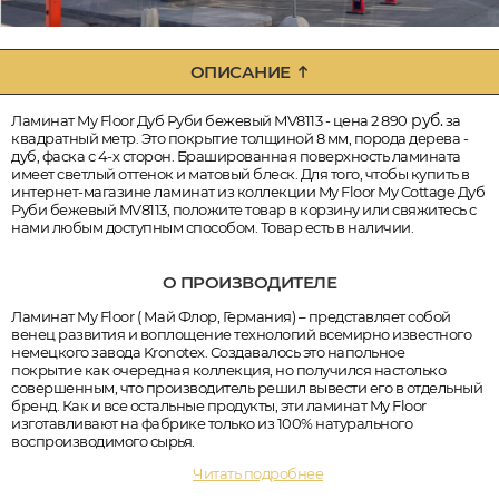
ОПИСАНИЕ
руб.
Ламинат My Floor Дуб Руби бежевый MV8113 - цена 2 890
за
квадратный метр. Это покрытие толщиной 8 мм, порода дерева -
дуб, фаска с 4-х сторон. Брашированная поверхность ламината
имеет светлый оттенок и матовый блеск. Для того, чтобы купить в
интернет-магазине ламинат из коллекции My Floor My Cottage Дуб
Руби бежевый MV8113, положите товар в корзину или свяжитесь с
нами любым доступным способом. Товар есть в наличии.
О ПРОИЗВОДИТЕЛЕ
Ламинат My Floor ( Май Флор, Германия) – представляет собой
венец развития и воплощение технологий всемирно известного
немецкого завода Kronotex. Создавалось это напольное
покрытие как очередная коллекция, но получился настолько
совершенным, что производитель решил вывести его в отдельный
бренд. Как и все остальные продукты, эти ламинат My Floor
изготавливают на фабрике только из 100% натурального
воспроизводимого сырья.
Читать подробнее