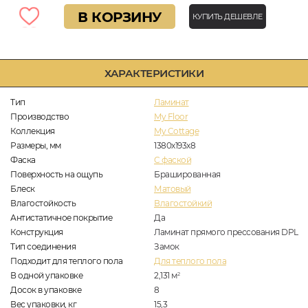
В КОРЗИНУ
КУПИТЬ ДЕШЕВЛЕ
ХАРАКТЕРИСТИКИ
Тип
Ламинат
Производство
My Floor
Коллекция
My Cottage
Размеры, мм
1380x193x8
Фаска
C фаской
Поверхность на ощупь
Брашированная
Блеск
Матовый
Влагостойкость
Влагостойкий
Антистатичное покрытие
Да
Конструкция
Ламинат прямого прессования DPL
Тип соединения
Замок
Подходит для теплого пола
Для теплого пола
В одной упаковке
2,131
м
2
Досок в упаковке
8
Вес упаковки, кг
15,3