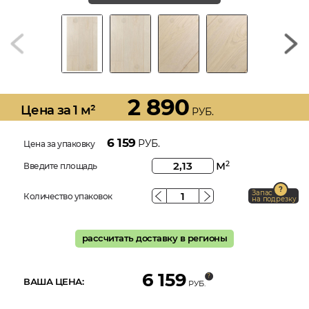
2 890
Цена за 1 м²
РУБ.
6 159
РУБ.
Цена за упаковку
м
2
Введите площадь
Запас
Количество упаковок
на подрезку
рассчитать доставку в регионы
6 159
ВАША ЦЕНА:
РУБ.