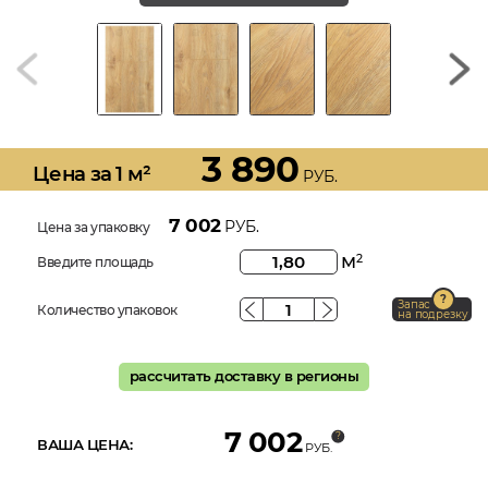
3 890
Цена за 1 м²
РУБ.
7 002
РУБ.
Цена за упаковку
м
2
Введите площадь
Запас
Количество упаковок
на подрезку
рассчитать доставку в регионы
7 002
ВАША ЦЕНА:
РУБ.