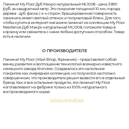
Ламинат My Floor Дуб Макро натуральный ML1008 - цена 3 890
руб.
за квадратный метр. Это покрытие толщиной 10 мм, порода
дерева - дуб, фаска с 4-х сторон. Брашированная поверхность
ламината имеет светлый оттенок и полуматовый блеск. Для того,
чтобы купить в интернет-магазине ламинат из коллекции My Floor
Residence Дуб Макро натуральный ML1008, положите товар в
корзину или свяжитесь с нами любым доступным способом. Товар
есть в наличии.
О ПРОИЗВОДИТЕЛЕ
Ламинат My Floor ( Май Флор, Германия) – представляет собой
венец развития и воплощение технологий всемирно известного
немецкого завода Kronotex. Создавалось это напольное
покрытие как очередная коллекция, но получился настолько
совершенным, что производитель решил вывести его в отдельный
бренд. Как и все остальные продукты, эти ламинат My Floor
изготавливают на фабрике только из 100% натурального
воспроизводимого сырья.
Читать подробнее