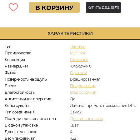
В КОРЗИНУ
КУПИТЬ ДЕШЕВЛЕ
ХАРАКТЕРИСТИКИ
Тип
Ламинат
Производство
My Floor
Коллекция
Residence
Размеры, мм
1845x244x10
Фаска
C фаской
Поверхность на ощупь
Брашированная
Блеск
Полуматовый
Влагостойкость
Влагостойкий
Антистатичное покрытие
Да
Конструкция
Ламинат прямого прессования DPL
Тип соединения
Замок
Подходит для теплого пола
Для теплого пола
В одной упаковке
1,8
м
2
Досок в упаковке
4
Вес упаковки, кг
16,2