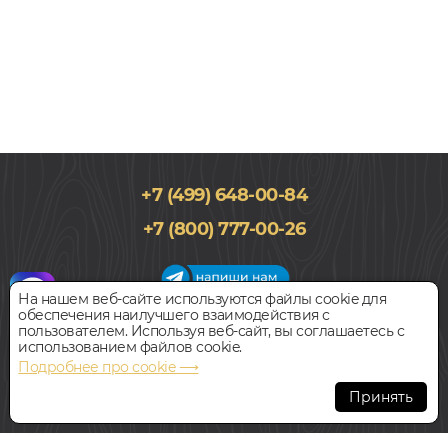
+7 (499) 648-00-84
+7 (800) 777-00-26
На нашем веб-сайте используются файлы cookie для
обеспечения наилучшего взаимодействия с
График работы салона
пользователем. Используя веб-сайт, вы соглашаетесь с
Пн-Вс с 09:00 до 21:00
использованием файлов cookie.
Наш адрес:
127018, г. Москва,
Подробнее про cookie ⟶
ул.Складочная, д.1, строение 9
Принять
Всегда свободная парковка