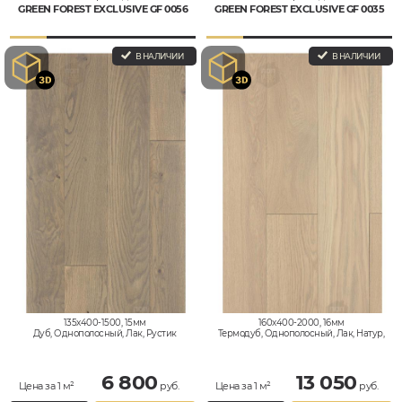
GREEN FOREST EXCLUSIVE GF 0056
GREEN FOREST EXCLUSIVE GF 0035
В НАЛИЧИИ
В НАЛИЧИИ
135x400-1500, 15мм
160x400-2000, 16мм
Дуб, Однополосный, Лак, Рустик
Термодуб, Однополосный, Лак, Натур,
Селект
6 800
13 050
Цена за 1 м²
руб.
Цена за 1 м²
руб.