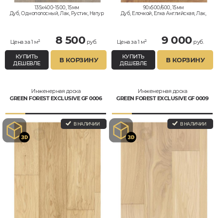
135x400-1500, 15мм
90x500/600, 15мм
Дуб, Однополосный, Лак, Рустик, Натур
Дуб, Елочкой, Елка Английская, Лак,
Натур, Селект
8 500
9 000
Цена за 1 м²
руб.
Цена за 1 м²
руб.
КУПИТЬ
КУПИТЬ
В КОРЗИНУ
В КОРЗИНУ
ДЕШЕВЛЕ
ДЕШЕВЛЕ
Инженерная доска
Инженерная доска
GREEN FOREST EXCLUSIVE GF 0006
GREEN FOREST EXCLUSIVE GF 0009
В НАЛИЧИИ
В НАЛИЧИИ