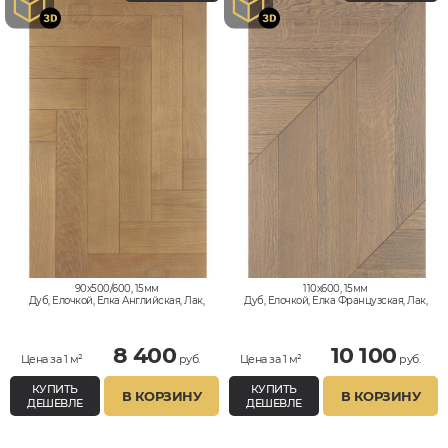
90x500/600, 15мм
110x600, 15мм
Дуб, Елочкой, Елка Английская, Лак,
Дуб, Елочкой, Елка Французская, Лак,
Натур, Селект
Натур, Селект
8 400
10 100
Цена за 1 м²
руб.
Цена за 1 м²
руб.
КУПИТЬ
КУПИТЬ
В КОРЗИНУ
В КОРЗИНУ
ДЕШЕВЛЕ
ДЕШЕВЛЕ