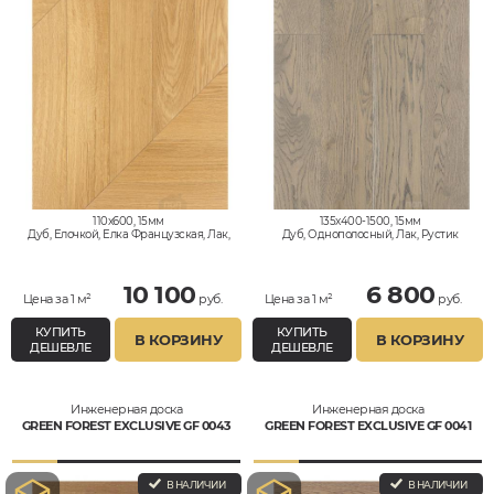
110x600, 15мм
135x400-1500, 15мм
Дуб, Елочкой, Елка Французская, Лак,
Дуб, Однополосный, Лак, Рустик
Натур, Селект
10 100
6 800
Цена за 1 м²
руб.
Цена за 1 м²
руб.
КУПИТЬ
КУПИТЬ
В КОРЗИНУ
В КОРЗИНУ
ДЕШЕВЛЕ
ДЕШЕВЛЕ
Инженерная доска
Инженерная доска
GREEN FOREST EXCLUSIVE GF 0043
GREEN FOREST EXCLUSIVE GF 0041
В НАЛИЧИИ
В НАЛИЧИИ