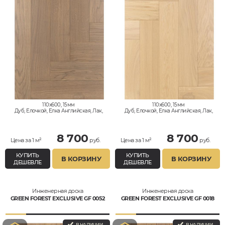
110x600, 15мм
110x600, 15мм
Дуб, Елочкой, Елка Английская, Лак,
Дуб, Елочкой, Елка Английская, Лак,
Натур, Селект
Натур, Селект
8 700
8 700
Цена за 1 м²
руб.
Цена за 1 м²
руб.
КУПИТЬ
КУПИТЬ
В КОРЗИНУ
В КОРЗИНУ
ДЕШЕВЛЕ
ДЕШЕВЛЕ
Инженерная доска
Инженерная доска
GREEN FOREST EXCLUSIVE GF 0052
GREEN FOREST EXCLUSIVE GF 0018
В НАЛИЧИИ
В НАЛИЧИИ