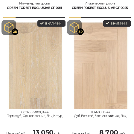
Инженерная доска
Инженерная доска
GREEN FOREST EXCLUSIVE GF 0011
GREEN FOREST EXCLUSIVE GF 0025
В НАЛИЧИИ
В НАЛИЧИИ
160x400-2000, 16мм
110x600, 15мм
Термодуб, Однополосный, Лак, Натур,
Дуб, Елочкой, Елка Английская, Лак,
Селект
Натур, Селект
13 050
8 700
Цена за 1 м²
руб.
Цена за 1 м²
руб.