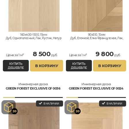
160x400-1500, 15мм
90x510, 15мм
Дуб, Однополосный, Лак, Рустик, Натур
Дуб, Елочкой, Елка Французская, Лак,
Натур, Селект
8 500
9 800
Цена за 1 м²
руб.
Цена за 1 м²
руб.
КУПИТЬ
КУПИТЬ
В КОРЗИНУ
В КОРЗИНУ
ДЕШЕВЛЕ
ДЕШЕВЛЕ
Инженерная доска
Инженерная доска
GREEN FOREST EXCLUSIVE GF 0036
GREEN FOREST EXCLUSIVE GF 0024
В НАЛИЧИИ
В НАЛИЧИИ