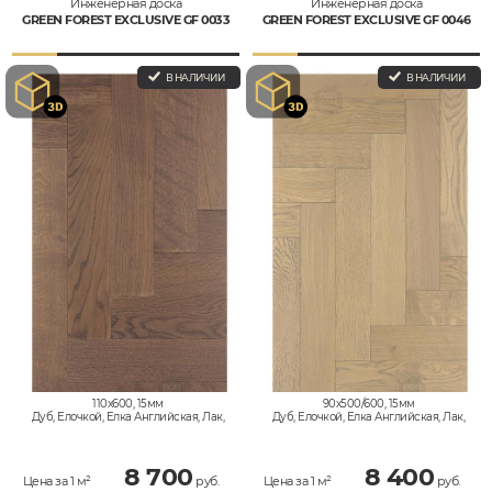
Инженерная доска
Инженерная доска
GREEN FOREST EXCLUSIVE GF 0033
GREEN FOREST EXCLUSIVE GF 0046
В НАЛИЧИИ
В НАЛИЧИИ
110x600, 15мм
90x500/600, 15мм
Дуб, Елочкой, Елка Английская, Лак,
Дуб, Елочкой, Елка Английская, Лак,
Натур, Селект
Рустик, Натур
8 700
8 400
Цена за 1 м²
руб.
Цена за 1 м²
руб.