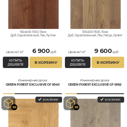
160x400-1500, 15мм
135x400-1500, 15мм
Дуб, Однополосный, Лак, Рустик
Дуб, Однополосный, Лак, Натур, Селект
6 900
9 600
Цена за 1 м²
руб.
Цена за 1 м²
руб.
КУПИТЬ
КУПИТЬ
В КОРЗИНУ
В КОРЗИНУ
ДЕШЕВЛЕ
ДЕШЕВЛЕ
Инженерная доска
Инженерная доска
GREEN FOREST EXCLUSIVE GF 0040
GREEN FOREST EXCLUSIVE GF 0062
В НАЛИЧИИ
В НАЛИЧИИ