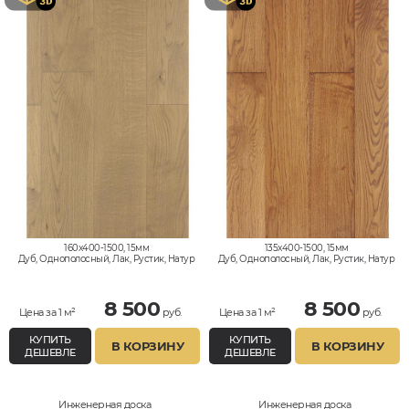
160x400-1500, 15мм
135x400-1500, 15мм
Дуб, Однополосный, Лак, Рустик, Натур
Дуб, Однополосный, Лак, Рустик, Натур
8 500
8 500
Цена за 1 м²
руб.
Цена за 1 м²
руб.
КУПИТЬ
КУПИТЬ
В КОРЗИНУ
В КОРЗИНУ
ДЕШЕВЛЕ
ДЕШЕВЛЕ
Инженерная доска
Инженерная доска