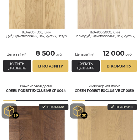
160x400-1500, 15мм
160x400-2000, 16мм
Дуб, Однополосный, Лак, Рустик, Натур
Термодуб, Однополосный, Лак, Рустик,
Натур
8 500
12 000
Цена за 1 м²
руб.
Цена за 1 м²
руб.
КУПИТЬ
КУПИТЬ
В КОРЗИНУ
В КОРЗИНУ
ДЕШЕВЛЕ
ДЕШЕВЛЕ
Инженерная доска
Инженерная доска
GREEN FOREST EXCLUSIVE GF 0044
GREEN FOREST EXCLUSIVE GF 0059
В НАЛИЧИИ
В НАЛИЧИИ