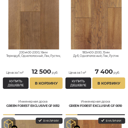
200x400-2000, 16мм
180x400-2000, 15мм
Термодуб, Однополосный, Лак, Рустик,
Дуб, Однополосный, Лак, Рустик
Натур
12 500
7 400
Цена за 1 м²
руб.
Цена за 1 м²
руб.
КУПИТЬ
КУПИТЬ
В КОРЗИНУ
В КОРЗИНУ
ДЕШЕВЛЕ
ДЕШЕВЛЕ
Инженерная доска
Инженерная доска
GREEN FOREST EXCLUSIVE GF 0012
GREEN FOREST EXCLUSIVE GF 0010
В НАЛИЧИИ
В НАЛИЧИИ