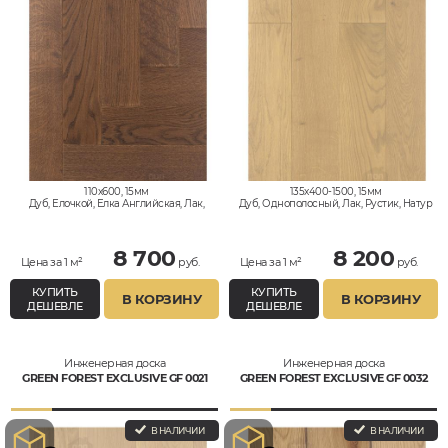
110x600, 15мм
135x400-1500, 15мм
Дуб, Елочкой, Елка Английская, Лак,
Дуб, Однополосный, Лак, Рустик, Натур
Натур, Селект
8 700
8 200
Цена за 1 м²
руб.
Цена за 1 м²
руб.
КУПИТЬ
КУПИТЬ
В КОРЗИНУ
В КОРЗИНУ
ДЕШЕВЛЕ
ДЕШЕВЛЕ
Инженерная доска
Инженерная доска
GREEN FOREST EXCLUSIVE GF 0021
GREEN FOREST EXCLUSIVE GF 0032
В НАЛИЧИИ
В НАЛИЧИИ