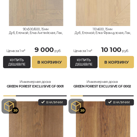
90x500/600, 15мм
110x600, 15мм
Дуб, Елочкой, Елка Английская, Лак,
Дуб, Елочкой, Елка Французская, Лак,
Натур, Селект
Натур, Селект
9 000
10 100
Цена за 1 м²
руб.
Цена за 1 м²
руб.
КУПИТЬ
КУПИТЬ
В КОРЗИНУ
В КОРЗИНУ
ДЕШЕВЛЕ
ДЕШЕВЛЕ
Инженерная доска
Инженерная доска
GREEN FOREST EXCLUSIVE GF 0001
GREEN FOREST EXCLUSIVE GF 0002
В НАЛИЧИИ
В НАЛИЧИИ