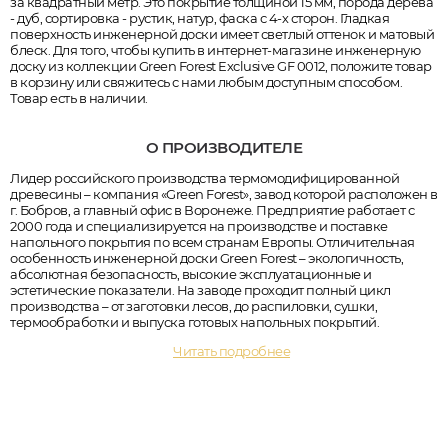
за квадратный метр. Это покрытие толщиной 15 мм, порода дерева
- дуб, сортировка - рустик, натур, фаска с 4-х сторон. Гладкая
поверхность инженерной доски имеет светлый оттенок и матовый
блеск. Для того, чтобы купить в интернет-магазине инженерную
доску из коллекции Green Forest Exclusive GF 0012, положите товар
в корзину или свяжитесь с нами любым доступным способом.
Товар есть в наличии.
О ПРОИЗВОДИТЕЛЕ
Лидер российского производства термомодифицированной
древесины – компания «Green Forest», завод которой расположен в
г. Бобров, а главный офис в Воронеже. Предприятие работает с
2000 года и специализируется на производстве и поставке
напольного покрытия по всем странам Европы. Отличительная
особенность инженерной доски Green Forest – экологичность,
абсолютная безопасность, высокие эксплуатационные и
эстетические показатели. На заводе проходит полный цикл
производства – от заготовки лесов, до распиловки, сушки,
термообработки и выпуска готовых напольных покрытий.
Читать подробнее