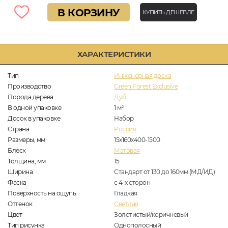
В КОРЗИНУ
КУПИТЬ ДЕШЕВЛЕ
ХАРАКТЕРИСТИКИ
Тип
Инженерная доска
Производство
Green Forest Exclusive
Порода дерева
Дуб
В одной упаковке
1
м
2
Досок в упаковке
Набор
Страна
Россия
Размеры, мм
15х160х400-1500
Блеск
Матовая
Толщина, мм
15
Ширина
Стандарт от 130 до 160мм (МД/ИД)
Фаска
с 4-х сторон
Поверхность на ощупь
Гладкая
Оттенок
Светлая
Цвет
Золотистый/коричневый
Тип рисунка
Однополосный