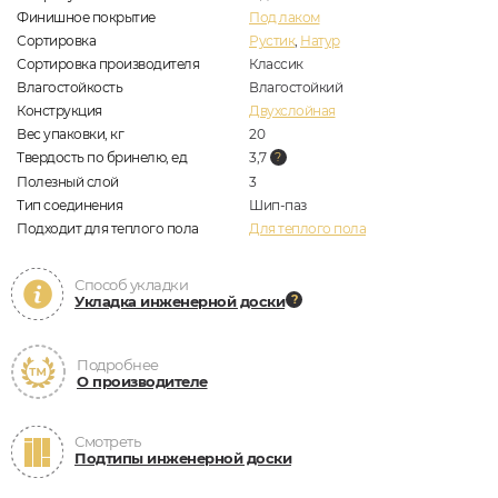
Финишное покрытие
Под лаком
Сортировка
Рустик
,
Натур
Сортировка производителя
Классик
Влагостойкость
Влагостойкий
Конструкция
Двухслойная
Вес упаковки, кг
20
Твердость по бринелю, ед
3,7
Полезный слой
3
Тип соединения
Шип-паз
Подходит для теплого пола
Для теплого пола
Способ укладки
Укладка инженерной доски
Подробнее
О производителе
Смотреть
Подтипы инженерной доски