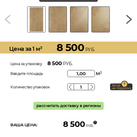
8 500
Цена за 1 м²
РУБ.
8 500
РУБ.
Цена за упаковку
м
2
Введите площадь
Запас
Количество упаковок
на подрезку
рассчитать доставку в регионы
8 500
ВАША ЦЕНА:
РУБ.