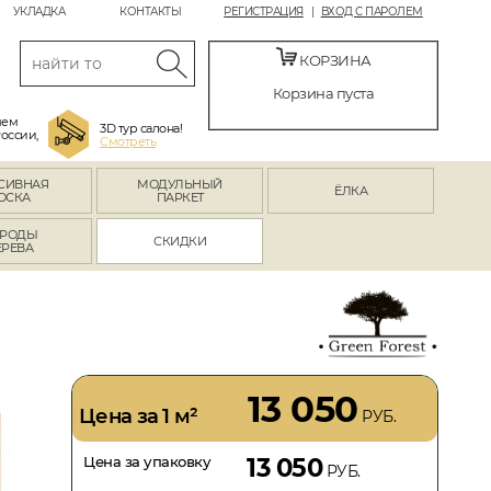
УКЛАДКА
КОНТАКТЫ
РЕГИСТРАЦИЯ
ВХОД С ПАРОЛЕМ
КОРЗИНА
Корзина пуста
яем
3D тур салона!
России,
Смотреть
СИВНАЯ
МОДУЛЬНЫЙ
ЁЛКА
ОСКА
ПАРКЕТ
РОДЫ
СКИДКИ
ЕРЕВА
13 050
Цена за 1 м²
РУБ.
Цена за упаковку
13 050
РУБ.