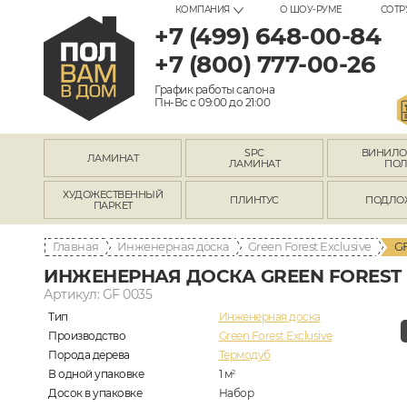
КОМПАНИЯ
О ШОУ-РУМЕ
СОТР
+7 (499) 648-00-84
+7 (800) 777-00-26
График работы салона
Пн-Вс с 09:00 до 21:00
SPC
ВИНИЛ
ЛАМИНАТ
ЛАМИНАТ
ПО
ХУДОЖЕСТВЕННЫЙ
ПЛИНТУС
ПОДЛО
ПАРКЕТ
Главная
Инженерная доска
Green Forest Exclusive
GF
ИНЖЕНЕРНАЯ ДОСКА GREEN FOREST E
Артикул: GF 0035
Тип
Инженерная доска
Производство
Green Forest Exclusive
Порода дерева
Термодуб
В одной упаковке
1
м
2
Досок в упаковке
Набор