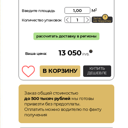
м
2
Введите площадь
Запас
Количество упаковок
на подрезку
рассчитать доставку в регионы
13 050
Ваша цена:
РУБ.
КУПИТЬ
В КОРЗИНУ
ДЕШЕВЛЕ
Заказ общей стоимостью
до 500 тысяч рублей
мы готовы
привезти без предоплаты.
Оплатить можно водителю по факту
получения