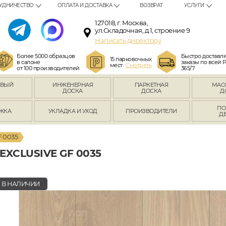
УДНИЧЕСТВО
ОПЛАТА И ДОСТАВКА
ВОЗВРАТ
УСЛУГИ
127018, г. Москва,
ул.Складочная, д.1, строение 9
Написать директору
Более 5000 образцов
Быстро доставл
15 парковочных
в салоне
заказы по всей 
мест.
Смотреть
от 100 производителей
365/7
ОВЫЙ
ИНЖЕНЕРНАЯ
ПАРКЕТНАЯ
МАС
Л
ДОСКА
ДОСКА
Д
ПО
ЖКА
УКЛАДКА И УХОД
ПРОИЗВОДИТЕЛИ
Д
 0035
XCLUSIVE GF 0035
В НАЛИЧИИ