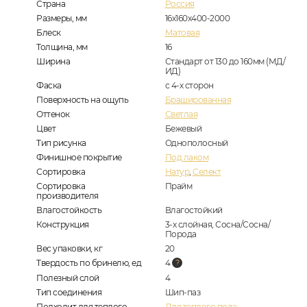
Страна
Россия
Размеры, мм
16х160х400-2000
Блеск
Матовая
Толщина, мм
16
Ширина
Стандарт от 130 до 160мм (МД/
ИД)
Фаска
с 4-х сторон
Поверхность на ощупь
Брашированная
Оттенок
Светлая
Цвет
Бежевый
Тип рисунка
Однополосный
Финишное покрытие
Под лаком
Сортировка
Натур
,
Селект
Сортировка
Прайм
производителя
Влагостойкость
Влагостойкий
Конструкция
3-х слойная, Сосна/Сосна/
Порода
Вес упаковки, кг
20
Твердость по бринелю, ед
4
Полезный слой
4
Тип соединения
Шип-паз
Подходит для теплого
Для теплого пола