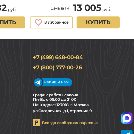
82
13 005
Цена за 1 м²
руб.
руб.
ПИТЬ
КУПИТЬ
+7 (499) 648-00-84
+7 (800) 777-00-26
График работы салона
Пн-Вс с 09:00 до 21:00
Наш адрес:
127018, г. Москва,
ул.Складочная, д.1, строение 9
Всегда свободная парковка