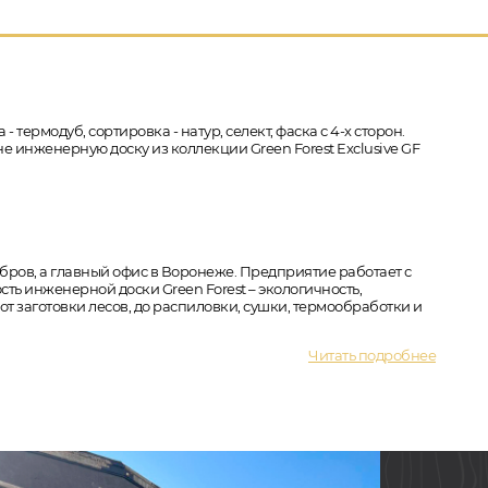
 термодуб, сортировка - натур, селект, фаска с 4-х сторон.
е инженерную доску из коллекции Green Forest Exclusive GF
бров, а главный офис в Воронеже. Предприятие работает с
ть инженерной доски Green Forest – экологичность,
т заготовки лесов, до распиловки, сушки, термообработки и
Читать подробнее