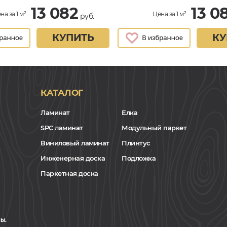
13 082
13 0
на за 1 м²
Цена за 1 м²
руб.
КУПИТЬ
КУ
КАТАЛОГ
Ламинат
Елка
SPC ламинат
Модульный паркет
Виниловый ламинат
Плинтус
Инженерная доска
Подложка
Паркетная доска
ы.