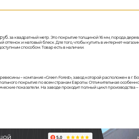
руб.
за квадратный метр. Это покрытие толщиной 16 мм, порода дерева -
ттенок и матовый блеск. Для того, чтобы купить в интернет-магазин
доступным способом. Товар есть в наличии.
есины – компания «Green Forest», завод которой расположен в г. Бо
польного покрытия по всем странам Европы. Отличительная особеннос
ческие показатели. На заводе проходит полный цикл производства – о