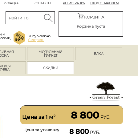
УКЛАДКА
КОНТАКТЫ
РЕГИСТРАЦИЯ
ВХОД С ПАРОЛЕМ
КОРЗИНА
Корзина пуста
яем
3D тур салона!
России,
Смотреть
СИВНАЯ
МОДУЛЬНЫЙ
ЁЛКА
ОСКА
ПАРКЕТ
РОДЫ
СКИДКИ
ЕРЕВА
8 800
Цена за 1 м²
РУБ.
Цена за упаковку
8 800
РУБ.