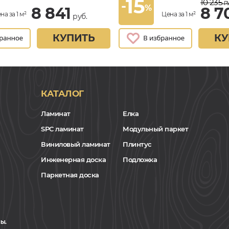
15
10 235
-
РУ
%
8 841
8 7
на за 1 м²
Цена за 1 м²
руб.
КУПИТЬ
КУ
КАТАЛОГ
Ламинат
Елка
SPC ламинат
Модульный паркет
Виниловый ламинат
Плинтус
Инженерная доска
Подложка
Паркетная доска
ы.