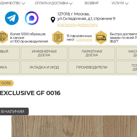
УДНИЧЕСТВО
ОПЛАТА И ДОСТАВКА
ВОЗВРАТ
УСЛУГИ
127018, г. Москва,
ул.Складочная, д.1, строение 9
Написать директору
Более 5000 образцов
Быстро доставл
15 парковочных
в салоне
заказы по всей 
мест.
Смотреть
от 100 производителей
365/7
ОВЫЙ
ИНЖЕНЕРНАЯ
ПАРКЕТНАЯ
МАС
Л
ДОСКА
ДОСКА
Д
ПО
ЖКА
УКЛАДКА И УХОД
ПРОИЗВОДИТЕЛИ
Д
 0016
XCLUSIVE GF 0016
В НАЛИЧИИ