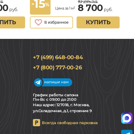
15
10 235
-
Б.
РУБ.
%
00
8 700
Цена за 1 м²
руб.
руб.
ПИТЬ
КУПИТЬ
+7 (499) 648-00-84
+7 (800) 777-00-26
График работы салона
Пн-Вс с 09:00 до 21:00
Наш адрес:
127018, г. Москва,
ул.Складочная, д.1, строение 9
Всегда свободная парковка