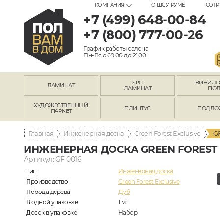
КОМПАНИЯ
О ШОУ-РУМЕ
СОТР
+7 (499) 648-00-84
+7 (800) 777-00-26
График работы салона
Пн-Вс с 09:00 до 21:00
SPC
ВИНИЛ
ЛАМИНАТ
ЛАМИНАТ
ПО
ХУДОЖЕСТВЕННЫЙ
ПЛИНТУС
ПОДЛО
ПАРКЕТ
Главная
Инженерная доска
Green Forest Exclusive
GF
ИНЖЕНЕРНАЯ ДОСКА GREEN FOREST E
Артикул: GF 0016
Тип
Инженерная доска
Производство
Green Forest Exclusive
Порода дерева
Дуб
В одной упаковке
1
м
2
Досок в упаковке
Набор