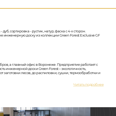
дуб, сортировка - рустик, натур, фаска с 4-х сторон.
е инженерную доску из коллекции Green Forest Exclusive GF
бров, а главный офис в Воронеже. Предприятие работает с
ть инженерной доски Green Forest – экологичность,
т заготовки лесов, до распиловки, сушки, термообработки и
Читать подробнее