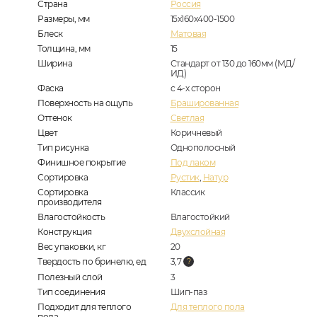
Страна
Россия
Размеры, мм
15х160х400-1500
Блеск
Матовая
Толщина, мм
15
Ширина
Стандарт от 130 до 160мм (МД/
ИД)
Фаска
с 4-х сторон
Поверхность на ощупь
Брашированная
Оттенок
Светлая
Цвет
Коричневый
Тип рисунка
Однополосный
Финишное покрытие
Под лаком
Сортировка
Рустик
,
Натур
Сортировка
Классик
производителя
Влагостойкость
Влагостойкий
Конструкция
Двухслойная
Вес упаковки, кг
20
Твердость по бринелю, ед
3,7
Полезный слой
3
Тип соединения
Шип-паз
Подходит для теплого
Для теплого пола
пола