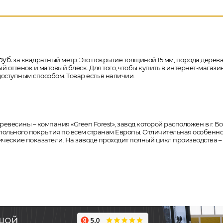
уб.
за квадратный метр. Это покрытие толщиной 15 мм, порода дерева - 
ттенок и матовый блеск. Для того, чтобы купить в интернет-магазин
оступным способом. Товар есть в наличии.
есины – компания «Green Forest», завод которой расположен в г. Бо
польного покрытия по всем странам Европы. Отличительная особеннос
ческие показатели. На заводе проходит полный цикл производства – о