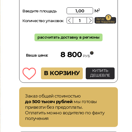
м
2
Введите площадь
Запас
Количество упаковок
на подрезку
рассчитать доставку в регионы
8 800
Ваша цена:
РУБ.
КУПИТЬ
В КОРЗИНУ
ДЕШЕВЛЕ
Заказ общей стоимостью
до 500 тысяч рублей
мы готовы
привезти без предоплаты.
Оплатить можно водителю по факту
получения