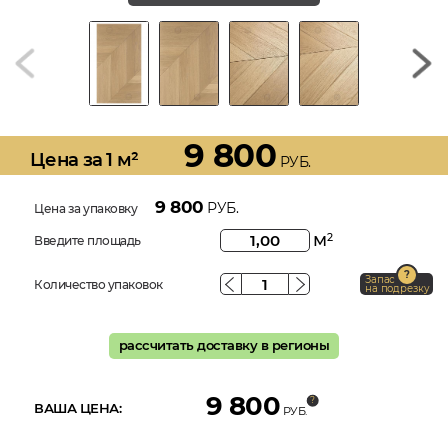
9 800
Цена за 1 м²
РУБ.
9 800
РУБ.
Цена за упаковку
м
2
Введите площадь
Запас
Количество упаковок
на подрезку
рассчитать доставку в регионы
9 800
ВАША ЦЕНА:
РУБ.