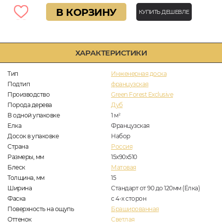
В КОРЗИНУ
КУПИТЬ ДЕШЕВЛЕ
ХАРАКТЕРИСТИКИ
Тип
Инженерная доска
Подтип
французская
Производство
Green Forest Exclusive
Порода дерева
Дуб
В одной упаковке
1
м
2
Елка
Французская
Досок в упаковке
Набор
Страна
Россия
Размеры, мм
15х90х510
Блеск
Матовая
Толщина, мм
15
Ширина
Стандарт от 90 до 120мм (Ёлка)
Фаска
с 4-х сторон
Поверхность на ощупь
Брашированная
Оттенок
Светлая