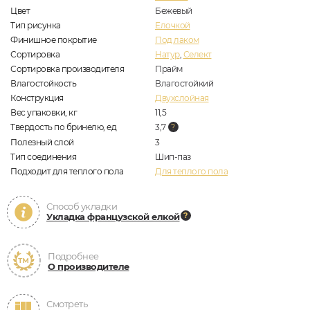
Цвет
Бежевый
Тип рисунка
Елочкой
Финишное покрытие
Под лаком
Сортировка
Натур
,
Селект
Сортировка производителя
Прайм
Влагостойкость
Влагостойкий
Конструкция
Двухслойная
Вес упаковки, кг
11,5
Твердость по бринелю, ед
3,7
Полезный слой
3
Тип соединения
Шип-паз
Подходит для теплого пола
Для теплого пола
Способ укладки
Укладка французской елкой
Подробнее
О производителе
Смотреть