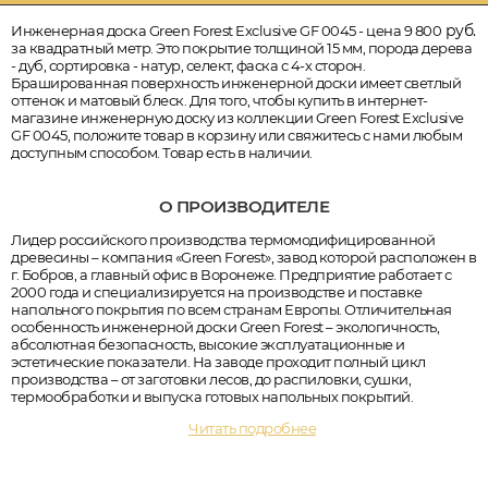
руб.
Инженерная доска Green Forest Exclusive GF 0045 - цена 9 800
за квадратный метр. Это покрытие толщиной 15 мм, порода дерева
- дуб, сортировка - натур, селект, фаска с 4-х сторон.
Брашированная поверхность инженерной доски имеет светлый
оттенок и матовый блеск. Для того, чтобы купить в интернет-
магазине инженерную доску из коллекции Green Forest Exclusive
GF 0045, положите товар в корзину или свяжитесь с нами любым
доступным способом. Товар есть в наличии.
О ПРОИЗВОДИТЕЛЕ
Лидер российского производства термомодифицированной
древесины – компания «Green Forest», завод которой расположен в
г. Бобров, а главный офис в Воронеже. Предприятие работает с
2000 года и специализируется на производстве и поставке
напольного покрытия по всем странам Европы. Отличительная
особенность инженерной доски Green Forest – экологичность,
абсолютная безопасность, высокие эксплуатационные и
эстетические показатели. На заводе проходит полный цикл
производства – от заготовки лесов, до распиловки, сушки,
термообработки и выпуска готовых напольных покрытий.
Читать подробнее