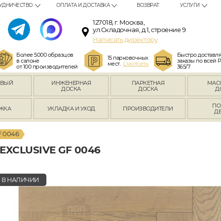
УДНИЧЕСТВО
ОПЛАТА И ДОСТАВКА
ВОЗВРАТ
УСЛУГИ
127018, г. Москва,
ул.Складочная, д.1, строение 9
Написать директору
Более 5000 образцов
Быстро доставл
15 парковочных
в салоне
заказы по всей 
мест.
Смотреть
от 100 производителей
365/7
ОВЫЙ
ИНЖЕНЕРНАЯ
ПАРКЕТНАЯ
МАС
Л
ДОСКА
ДОСКА
Д
ПО
ЖКА
УКЛАДКА И УХОД
ПРОИЗВОДИТЕЛИ
Д
F 0046
XCLUSIVE GF 0046
В НАЛИЧИИ