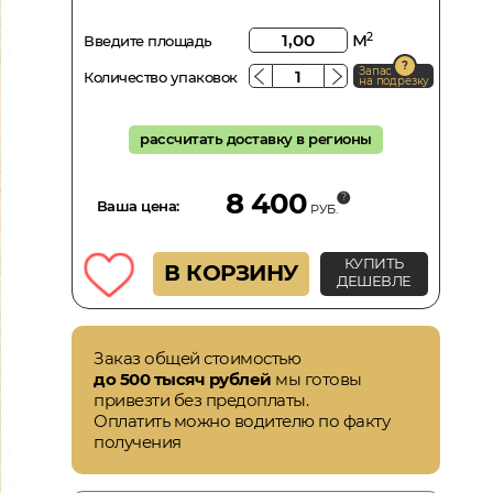
м
2
Введите площадь
Запас
Количество упаковок
на подрезку
рассчитать доставку в регионы
8 400
Ваша цена:
РУБ.
КУПИТЬ
В КОРЗИНУ
ДЕШЕВЛЕ
Заказ общей стоимостью
до 500 тысяч рублей
мы готовы
привезти без предоплаты.
Оплатить можно водителю по факту
получения