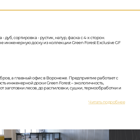
дуб, сортировка - рустик, натур, фаска с 4-х сторон.
е инженерную доску из коллекции Green Forest Exclusive GF
бров, а главный офис в Воронеже. Предприятие работает с
ть инженерной доски Green Forest – экологичность,
т заготовки лесов, до распиловки, сушки, термообработки и
Читать подробнее