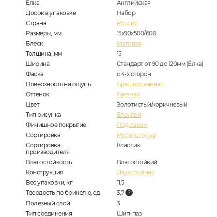
Елка
Английская
Досок в упаковке
Набор
Страна
Россия
Размеры, мм
15х90х500/600
Блеск
Матовая
Толщина, мм
15
Ширина
Стандарт от 90 до 120мм (Ёлка)
Фаска
с 4-х сторон
Поверхность на ощупь
Брашированная
Оттенок
Светлая
Цвет
Золотистый/коричневый
Тип рисунка
Елочкой
Финишное покрытие
Под лаком
Сортировка
Рустик
,
Натур
Сортировка
Классик
производителя
Влагостойкость
Влагостойкий
Конструкция
Двухслойная
Вес упаковки, кг
11,5
Твердость по бринелю, ед
3,7
Полезный слой
3
Тип соединения
Шип-паз