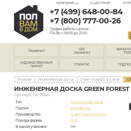
КОМПАНИЯ
О ШОУ-РУМЕ
СОТР
+7 (499) 648-00-84
+7 (800) 777-00-26
График работы салона
Пн-Вс с 09:00 до 21:00
SPC
ВИНИЛ
ЛАМИНАТ
ЛАМИНАТ
ПО
ХУДОЖЕСТВЕННЫЙ
ПЛИНТУС
ПОДЛО
ПАРКЕТ
Главная
Инженерная доска
Green Forest Exclusive
G
ИНЖЕНЕРНАЯ ДОСКА GREEN FOREST E
Артикул: GF 0046
Тип
Инженерная доска
Подтип
английская
Производство
Green Forest Exclusive
Порода дерева
Дуб
В одной упаковке
1
м
2