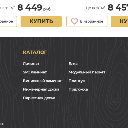
8 449
8 45
на за 1 м²
Цена за 1 м²
руб.
КУПИТЬ
КУ
КАТАЛОГ
Ламинат
Елка
SPC ламинат
Модульный паркет
Виниловый ламинат
Плинтус
Инженерная доска
Подложка
Паркетная доска
ы.