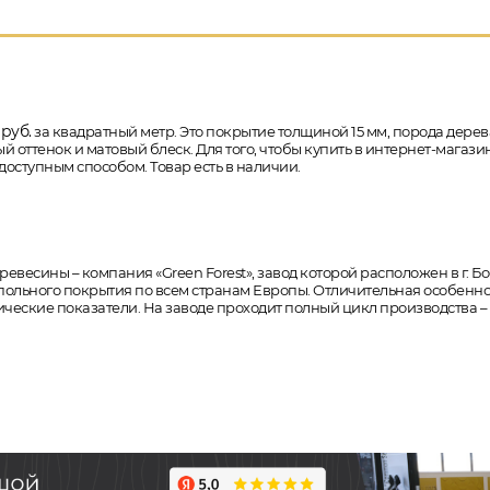
руб.
за квадратный метр. Это покрытие толщиной 15 мм, порода дерева - 
ттенок и матовый блеск. Для того, чтобы купить в интернет-магазин
доступным способом. Товар есть в наличии.
есины – компания «Green Forest», завод которой расположен в г. Бо
польного покрытия по всем странам Европы. Отличительная особеннос
ческие показатели. На заводе проходит полный цикл производства – о