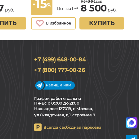
15
10 000
-
РУБ.
%
7
8 500
Цена за 1 м²
руб.
руб.
ПИТЬ
КУПИТЬ
+7 (499) 648-00-84
+7 (800) 777-00-26
График работы салона
Пн-Вс с 09:00 до 21:00
Наш адрес:
127018, г. Москва,
ул.Складочная, д.1, строение 9
Всегда свободная парковка