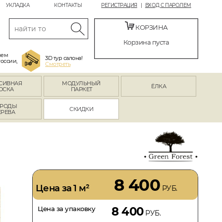
УКЛАДКА
КОНТАКТЫ
РЕГИСТРАЦИЯ
ВХОД С ПАРОЛЕМ
КОРЗИНА
Корзина пуста
яем
3D тур салона!
России,
Смотреть
СИВНАЯ
МОДУЛЬНЫЙ
ЁЛКА
ОСКА
ПАРКЕТ
РОДЫ
СКИДКИ
ЕРЕВА
8 400
Цена за 1 м²
РУБ.
Цена за упаковку
8 400
РУБ.