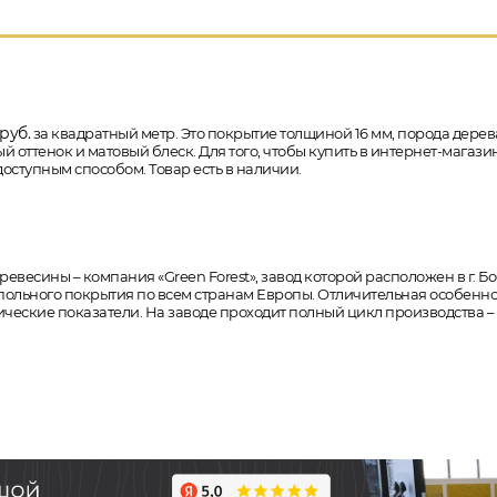
руб.
за квадратный метр. Это покрытие толщиной 16 мм, порода дерева -
ттенок и матовый блеск. Для того, чтобы купить в интернет-магазин
доступным способом. Товар есть в наличии.
есины – компания «Green Forest», завод которой расположен в г. Бо
польного покрытия по всем странам Европы. Отличительная особеннос
ческие показатели. На заводе проходит полный цикл производства – о