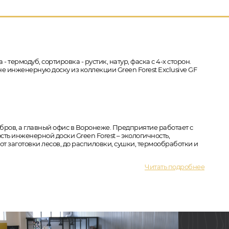
 термодуб, сортировка - рустик, натур, фаска с 4-х сторон.
е инженерную доску из коллекции Green Forest Exclusive GF
бров, а главный офис в Воронеже. Предприятие работает с
ть инженерной доски Green Forest – экологичность,
т заготовки лесов, до распиловки, сушки, термообработки и
Читать подробнее