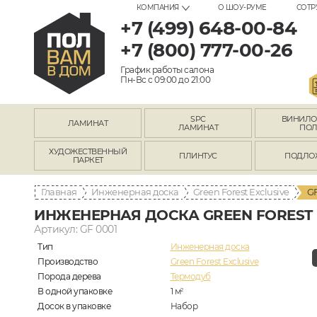
КОМПАНИЯ
О ШОУ-РУМЕ
СОТР
+7 (499) 648-00-84
+7 (800) 777-00-26
График работы салона
Пн-Вс с 09:00 до 21:00
SPC
ВИНИЛ
ЛАМИНАТ
ЛАМИНАТ
ПО
ХУДОЖЕСТВЕННЫЙ
ПЛИНТУС
ПОДЛО
ПАРКЕТ
Главная
Инженерная доска
Green Forest Exclusive
GF
ИНЖЕНЕРНАЯ ДОСКА GREEN FOREST E
Артикул: GF 0001
Тип
Инженерная доска
Производство
Green Forest Exclusive
Порода дерева
Термодуб
В одной упаковке
1
м
2
Досок в упаковке
Набор