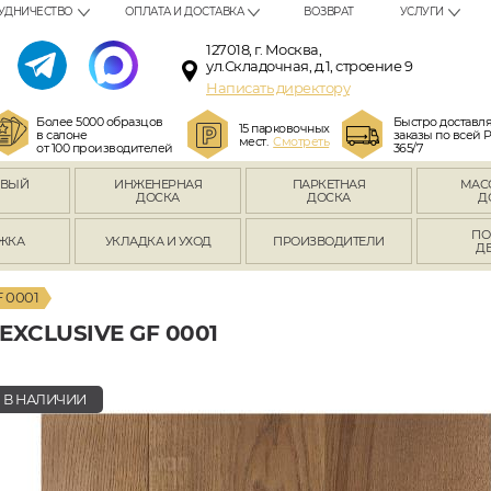
УДНИЧЕСТВО
ОПЛАТА И ДОСТАВКА
ВОЗВРАТ
УСЛУГИ
127018, г. Москва,
ул.Складочная, д.1, строение 9
Написать директору
Более 5000 образцов
Быстро доставл
15 парковочных
в салоне
заказы по всей 
мест.
Смотреть
от 100 производителей
365/7
ОВЫЙ
ИНЖЕНЕРНАЯ
ПАРКЕТНАЯ
МАС
Л
ДОСКА
ДОСКА
Д
ПО
ЖКА
УКЛАДКА И УХОД
ПРОИЗВОДИТЕЛИ
Д
 0001
XCLUSIVE GF 0001
В НАЛИЧИИ