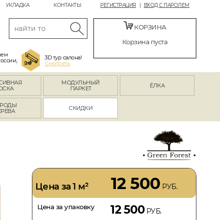
УКЛАДКА
КОНТАКТЫ
РЕГИСТРАЦИЯ
ВХОД С ПАРОЛЕМ
КОРЗИНА
Корзина пуста
яем
3D тур салона!
России,
Смотреть
СИВНАЯ
МОДУЛЬНЫЙ
ЁЛКА
ОСКА
ПАРКЕТ
РОДЫ
СКИДКИ
ЕРЕВА
12 500
Цена за 1 м²
РУБ.
Цена за упаковку
12 500
РУБ.