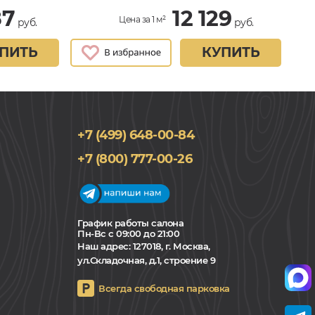
87
12 129
Цена за 1 м²
руб.
руб.
ПИТЬ
КУПИТЬ
+7 (499) 648-00-84
+7 (800) 777-00-26
График работы салона
Пн-Вс с 09:00 до 21:00
Наш адрес:
127018, г. Москва,
ул.Складочная, д.1, строение 9
Всегда свободная парковка