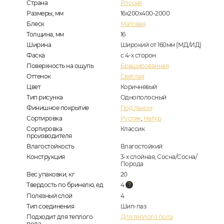
Страна
Россия
Размеры, мм
16х200х400-2000
Блеск
Матовая
Толщина, мм
16
Ширина
Широкий от 160мм (МД/ИД)
Фаска
с 4-х сторон
Поверхность на ощупь
Брашированная
Оттенок
Светлая
Цвет
Коричневый
Тип рисунка
Однополосный
Финишное покрытие
Под лаком
Сортировка
Рустик
,
Натур
Сортировка
Классик
производителя
Влагостойкость
Влагостойкий
Конструкция
3-х слойная, Сосна/Сосна/
Порода
Вес упаковки, кг
20
Твердость по бринелю, ед
4
Полезный слой
4
Тип соединения
Шип-паз
Подходит для теплого
Для теплого пола
пола