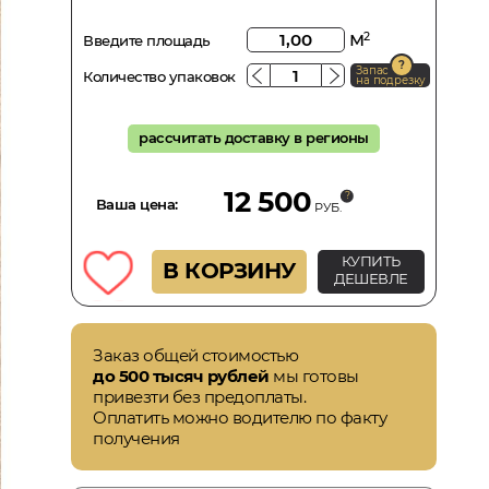
м
2
Введите площадь
Запас
Количество упаковок
на подрезку
рассчитать доставку в регионы
12 500
Ваша цена:
РУБ.
КУПИТЬ
В КОРЗИНУ
ДЕШЕВЛЕ
Заказ общей стоимостью
до 500 тысяч рублей
мы готовы
привезти без предоплаты.
Оплатить можно водителю по факту
получения