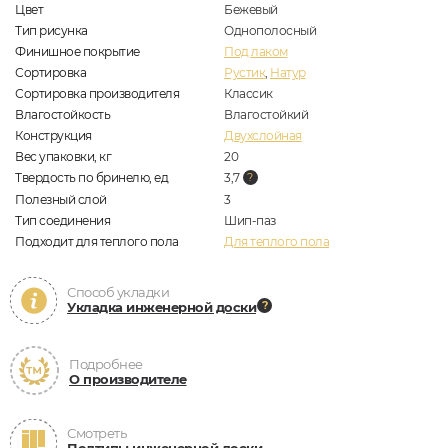
Цвет
Бежевый
Тип рисунка
Однополосный
Финишное покрытие
Под лаком
Сортировка
Рустик
,
Натур
Сортировка производителя
Классик
Влагостойкость
Влагостойкий
Конструкция
Двухслойная
Вес упаковки, кг
20
Твердость по бринелю, ед
3,7
Полезный слой
3
Тип соединения
Шип-паз
Подходит для теплого пола
Для теплого пола
Способ укладки
Укладка инженерной доски
Подробнее
О производителе
Смотреть