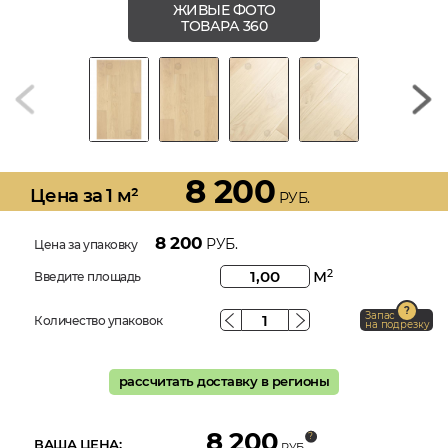
ЖИВЫЕ ФОТО
ТОВАРА 360
8 200
Цена за 1 м²
РУБ.
8 200
РУБ.
Цена за упаковку
м
2
Введите площадь
Запас
Количество упаковок
на подрезку
рассчитать доставку в регионы
8 200
ВАША ЦЕНА:
РУБ.