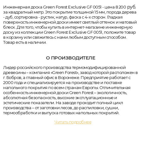
руб.
Инженерная доска Green Forest Exclusive GF 0051 - цена 8 200
за квадратный метр. Это покрытие толщиной 15 мм, порода дерева
- дуб, сортировка - рустик, натур, фаска с 4-х сторон. Гладкая
поверхность инженерной доски имеет светлый оттенок и матовый
блеск. Для того, чтобы купить в интернет-магазине инженерную
доску из коллекции Green Forest Exclusive GF 0051, положите товар
в корзину или свяжитесь с нами любым доступным способом.
Товар есть в наличии.
О ПРОИЗВОДИТЕЛЕ
Лидер российского производства термомодифицированной
древесины – компания «Green Forest», завод которой расположен в
г. Бобров, а главный офис в Воронеже. Предприятие работает с
2000 года и специализируется на производстве и поставке
напольного покрытия по всем странам Европы. Отличительная
особенность инженерной доски Green Forest – экологичность,
абсолютная безопасность, высокие эксплуатационные и
эстетические показатели. На заводе проходит полный цикл
производства – от заготовки лесов, до распиловки, сушки,
термообработки и выпуска готовых напольных покрытий.
Читать подробнее