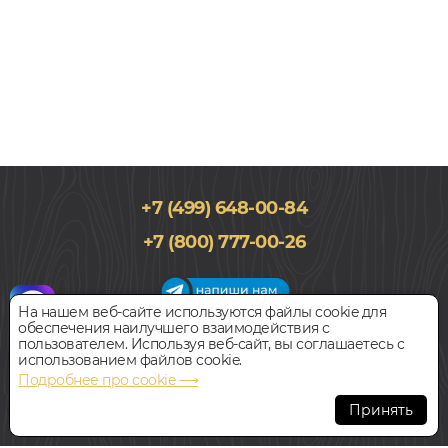
+7 (499) 648-00-84
135x400-1500, 15мм
+7 (800) 777-00-26
Дуб, Однополосный, Лак, Рустик, Натур
8 200
руб.
Цена за 1 м²
На нашем веб-сайте используются файлы cookie для
обеспечения наилучшего взаимодействия с
График работы салона
пользователем. Используя веб-сайт, вы соглашаетесь с
БЫСТРЫЙ ЗАКАЗ
КУПИТЬ
Пн-Вс с 09:00 до 21:00
использованием файлов cookie.
Наш адрес:
127018, г. Москва,
Подробнее про cookie ⟶
ул.Складочная, д.1, строение 9
Инженерная доска
Принять
GREEN FOREST EXCLUSIVE GF 0055
Всегда свободная парковка