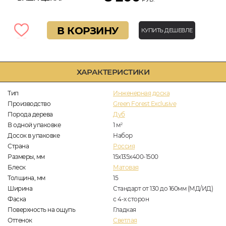
В КОРЗИНУ
КУПИТЬ ДЕШЕВЛЕ
ХАРАКТЕРИСТИКИ
Тип
Инженерная доска
Производство
Green Forest Exclusive
Порода дерева
Дуб
В одной упаковке
1
м
2
Досок в упаковке
Набор
Страна
Россия
Размеры, мм
15х135х400-1500
Блеск
Матовая
Толщина, мм
15
Ширина
Стандарт от 130 до 160мм (МД/ИД)
Фаска
с 4-х сторон
Поверхность на ощупь
Гладкая
Оттенок
Светлая