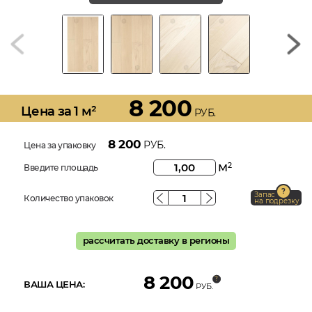
8 200
Цена за 1 м²
РУБ.
8 200
РУБ.
Цена за упаковку
м
2
Введите площадь
Запас
Количество упаковок
на подрезку
рассчитать доставку в регионы
8 200
ВАША ЦЕНА:
РУБ.