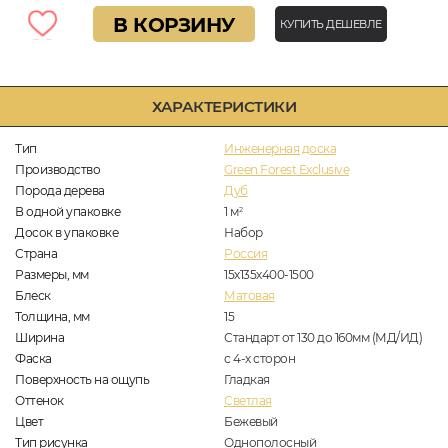
В КОРЗИНУ
КУПИТЬ ДЕШЕВЛЕ
ХАРАКТЕРИСТИКИ
Тип
Инженерная доска
Производство
Green Forest Exclusive
Порода дерева
Дуб
В одной упаковке
1
м
2
Досок в упаковке
Набор
Страна
Россия
Размеры, мм
15х135х400-1500
Блеск
Матовая
Толщина, мм
15
Ширина
Стандарт от 130 до 160мм (МД/ИД)
Фаска
с 4-х сторон
Поверхность на ощупь
Гладкая
Оттенок
Светлая
Цвет
Бежевый
Тип рисунка
Однополосный