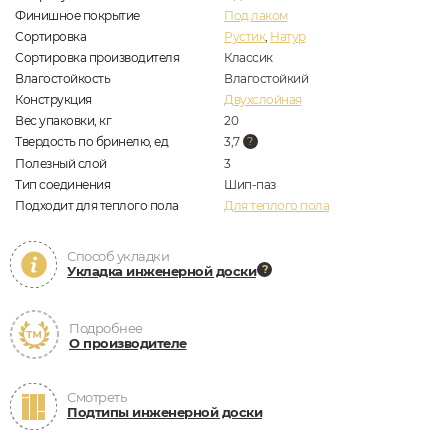
Финишное покрытие
Под лаком
Сортировка
Рустик
,
Натур
Сортировка производителя
Классик
Влагостойкость
Влагостойкий
Конструкция
Двухслойная
Вес упаковки, кг
20
Твердость по бринелю, ед
3,7
Полезный слой
3
Тип соединения
Шип-паз
Подходит для теплого пола
Для теплого пола
Способ укладки
Укладка инженерной доски
Подробнее
О производителе
Смотреть
Подтипы инженерной доски