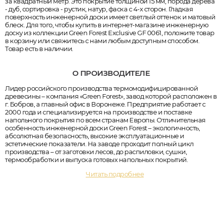
за квадратный метр. Это покрытие толщиной 15 мм, порода дерева
- дуб, сортировка - рустик, натур, фаска с 4-х сторон. Гладкая
поверхность инженерной доски имеет светлый оттенок и матовый
блеск. Для того, чтобы купить в интернет-магазине инженерную
доску из коллекции Green Forest Exclusive GF 0061, положите товар
в корзину или свяжитесь с нами любым доступным способом.
Товар есть в наличии.
О ПРОИЗВОДИТЕЛЕ
Лидер российского производства термомодифицированной
древесины – компания «Green Forest», завод которой расположен в
г. Бобров, а главный офис в Воронеже. Предприятие работает с
2000 года и специализируется на производстве и поставке
напольного покрытия по всем странам Европы. Отличительная
особенность инженерной доски Green Forest – экологичность,
абсолютная безопасность, высокие эксплуатационные и
эстетические показатели. На заводе проходит полный цикл
производства – от заготовки лесов, до распиловки, сушки,
термообработки и выпуска готовых напольных покрытий.
Читать подробнее