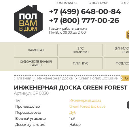
КОМПАНИЯ
О ШОУ-РУМЕ
СОТР
+7 (499) 648-00-84
+7 (800) 777-00-26
График работы салона
Пн-Вс с 09:00 до 21:00
SPC
ВИНИЛ
ЛАМИНАТ
ЛАМИНАТ
ПО
ХУДОЖЕСТВЕННЫЙ
ПЛИНТУС
ПОДЛО
ПАРКЕТ
Главная
Инженерная доска
Green Forest Exclusive
G
ИНЖЕНЕРНАЯ ДОСКА GREEN FOREST E
Артикул: GF 0030
Тип
Инженерная доска
Производство
Green Forest Exclusive
Порода дерева
Дуб
В одной упаковке
1
м
2
Досок в упаковке
Набор