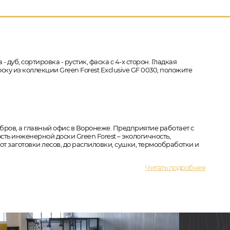
 дуб, сортировка - рустик, фаска с 4-х сторон. Гладкая
ку из коллекции Green Forest Exclusive GF 0030, положите
бров, а главный офис в Воронеже. Предприятие работает с
ть инженерной доски Green Forest – экологичность,
т заготовки лесов, до распиловки, сушки, термообработки и
Читать подробнее