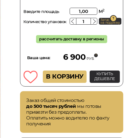
м
2
Введите площадь
Запас
Количество упаковок
на подрезку
рассчитать доставку в регионы
6 900
Ваша цена:
РУБ.
КУПИТЬ
В КОРЗИНУ
ДЕШЕВЛЕ
Заказ общей стоимостью
до 500 тысяч рублей
мы готовы
привезти без предоплаты.
Оплатить можно водителю по факту
получения