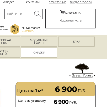
УКЛАДКА
КОНТАКТЫ
РЕГИСТРАЦИЯ
ВХОД С ПАРОЛЕМ
КОРЗИНА
Корзина пуста
яем
3D тур салона!
России,
Смотреть
СИВНАЯ
МОДУЛЬНЫЙ
ЁЛКА
ОСКА
ПАРКЕТ
РОДЫ
СКИДКИ
ЕРЕВА
6 900
Цена за 1 м²
РУБ.
Цена за упаковку
6 900
РУБ.