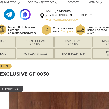
УДНИЧЕСТВО
ОПЛАТА И ДОСТАВКА
ВОЗВРАТ
УСЛУГИ
127018, г. Москва,
ул.Складочная, д.1, строение 9
Написать директору
Более 5000 образцов
Быстро доставл
15 парковочных
в салоне
заказы по всей 
мест.
Смотреть
от 100 производителей
365/7
ОВЫЙ
ИНЖЕНЕРНАЯ
ПАРКЕТНАЯ
МАС
Л
ДОСКА
ДОСКА
Д
ПО
ЖКА
УКЛАДКА И УХОД
ПРОИЗВОДИТЕЛИ
Д
F 0030
XCLUSIVE GF 0030
В НАЛИЧИИ