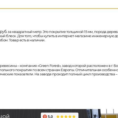
руб.
за квадратный метр. Это покрытие толщиной 15 мм, порода дерева -
й блеск. Для того, чтобы купить в интернет-магазине инженерную дос
бом. Товар есть в наличии.
есины – компания «Green Forest», завод которой расположен в г. Бо
польного покрытия по всем странам Европы. Отличительная особеннос
ческие показатели. На заводе проходит полный цикл производства – о