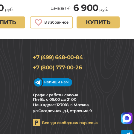
0
6 900
Цена за 1 м²
руб.
руб.
ПИТЬ
КУПИТЬ
+7 (499) 648-00-84
+7 (800) 777-00-26
График работы салона
Пн-Вс с 09:00 до 21:00
Наш адрес:
127018, г. Москва,
ул.Складочная, д.1, строение 9
Всегда свободная парковка