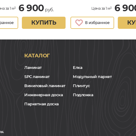
6 900
6 90
на за 1 м²
Цена за 1 м²
руб.
КУПИТЬ
КУ
КАТАЛОГ
Ламинат
Елка
SPC ламинат
Модульный паркет
Виниловый ламинат
Плинтус
Инженерная доска
Подложка
Паркетная доска
ы.