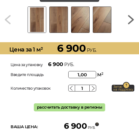
6 900
Цена за 1 м²
РУБ.
6 900
РУБ.
Цена за упаковку
м
2
Введите площадь
Запас
Количество упаковок
на подрезку
рассчитать доставку в регионы
6 900
ВАША ЦЕНА:
РУБ.