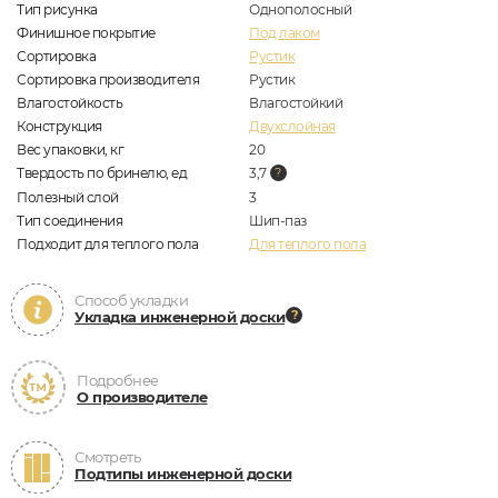
Тип рисунка
Однополосный
Финишное покрытие
Под лаком
Сортировка
Рустик
Сортировка производителя
Рустик
Влагостойкость
Влагостойкий
Конструкция
Двухслойная
Вес упаковки, кг
20
Твердость по бринелю, ед
3,7
Полезный слой
3
Тип соединения
Шип-паз
Подходит для теплого пола
Для теплого пола
Способ укладки
Укладка инженерной доски
Подробнее
О производителе
Смотреть
Подтипы инженерной доски