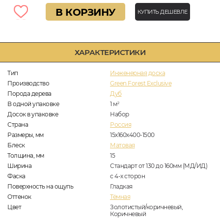
В КОРЗИНУ
КУПИТЬ ДЕШЕВЛЕ
ХАРАКТЕРИСТИКИ
Тип
Инженерная доска
Производство
Green Forest Exclusive
Порода дерева
Дуб
В одной упаковке
1
м
2
Досок в упаковке
Набор
Страна
Россия
Размеры, мм
15х160х400-1500
Блеск
Матовая
Толщина, мм
15
Ширина
Стандарт от 130 до 160мм (МД/ИД)
Фаска
с 4-х сторон
Поверхность на ощупь
Гладкая
Оттенок
Тёмная
Цвет
Золотистый/коричневый,
Коричневый