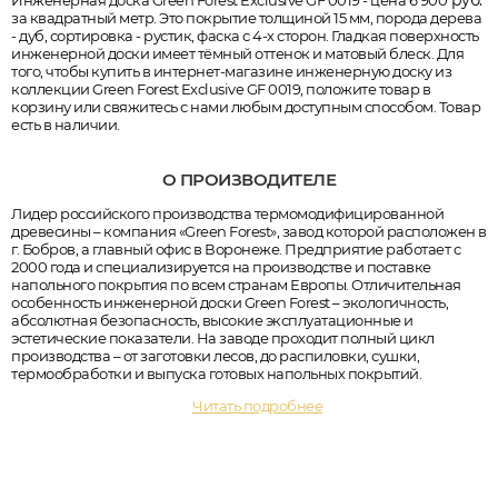
руб.
Инженерная доска Green Forest Exclusive GF 0019 - цена 6 900
за квадратный метр. Это покрытие толщиной 15 мм, порода дерева
- дуб, сортировка - рустик, фаска с 4-х сторон. Гладкая поверхность
инженерной доски имеет тёмный оттенок и матовый блеск. Для
того, чтобы купить в интернет-магазине инженерную доску из
коллекции Green Forest Exclusive GF 0019, положите товар в
корзину или свяжитесь с нами любым доступным способом. Товар
есть в наличии.
О ПРОИЗВОДИТЕЛЕ
Лидер российского производства термомодифицированной
древесины – компания «Green Forest», завод которой расположен в
г. Бобров, а главный офис в Воронеже. Предприятие работает с
2000 года и специализируется на производстве и поставке
напольного покрытия по всем странам Европы. Отличительная
особенность инженерной доски Green Forest – экологичность,
абсолютная безопасность, высокие эксплуатационные и
эстетические показатели. На заводе проходит полный цикл
производства – от заготовки лесов, до распиловки, сушки,
термообработки и выпуска готовых напольных покрытий.
Читать подробнее