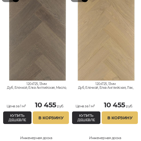
120x725, 13мм
120x725, 13мм
Дуб, Елочкой, Елка Английская, Масло,
Дуб, Елочкой, Елка Английская, Лак,
Натур
Натур
10 455
10 455
Цена за 1 м²
руб.
Цена за 1 м²
руб.
КУПИТЬ
КУПИТЬ
В КОРЗИНУ
В КОРЗИНУ
ДЕШЕВЛЕ
ДЕШЕВЛЕ
Инженерная доска
Инженерная доска