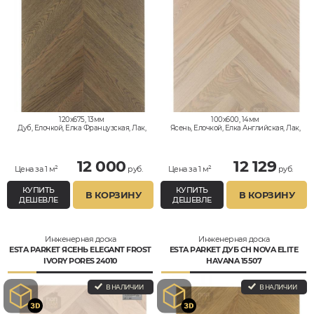
120x675, 13мм
100x600, 14мм
Дуб, Елочкой, Елка Французская, Лак,
Ясень, Елочкой, Елка Английская, Лак,
Натур
Натур
12 000
12 129
Цена за 1 м²
руб.
Цена за 1 м²
руб.
КУПИТЬ
КУПИТЬ
В КОРЗИНУ
В КОРЗИНУ
ДЕШЕВЛЕ
ДЕШЕВЛЕ
Инженерная доска
Инженерная доска
ESTA PARKET ЯСЕНЬ ELEGANT FROST
ESTA PARKET ДУБ CH NOVA ELITE
IVORY PORES 24010
HAVANA 15507
В НАЛИЧИИ
В НАЛИЧИИ