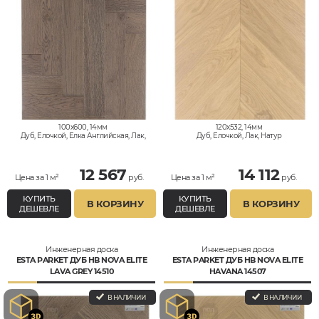
100x600, 14мм
120x532, 14мм
Дуб, Елочкой, Елка Английская, Лак,
Дуб, Елочкой, Лак, Натур
Натур
12 567
14 112
Цена за 1 м²
руб.
Цена за 1 м²
руб.
КУПИТЬ
КУПИТЬ
В КОРЗИНУ
В КОРЗИНУ
ДЕШЕВЛЕ
ДЕШЕВЛЕ
Инженерная доска
Инженерная доска
ESTA PARKET ДУБ HB NOVA ELITE
ESTA PARKET ДУБ HB NOVA ELITE
LAVA GREY 14510
HAVANA 14507
В НАЛИЧИИ
В НАЛИЧИИ