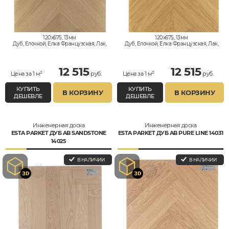
120x675, 13мм
120x675, 13мм
Дуб, Елочкой, Елка Французская, Лак,
Дуб, Елочкой, Елка Французская, Лак,
Натур
Натур
12 515
12 515
Цена за 1 м²
руб.
Цена за 1 м²
руб.
КУПИТЬ
КУПИТЬ
В КОРЗИНУ
В КОРЗИНУ
ДЕШЕВЛЕ
ДЕШЕВЛЕ
Инженерная доска
Инженерная доска
ESTA PARKET ДУБ AB SANDSTONE
ESTA PARKET ДУБ AB PURE LINE 14031
14025
В НАЛИЧИИ
В НАЛИЧИИ