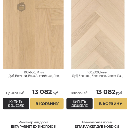
100x600, 14мм
100x600, 14мм
Дуб, Елочкой, Елка Английская, Лак,
Дуб, Елочкой, Елка Английская, Лак,
Натур
Натур
13 082
13 082
Цена за 1 м²
руб.
Цена за 1 м²
руб.
КУПИТЬ
КУПИТЬ
В КОРЗИНУ
В КОРЗИНУ
ДЕШЕВЛЕ
ДЕШЕВЛЕ
Инженерная доска
Инженерная доска
ESTA PARKET ДУБ NORDIC S
ESTA PARKET ДУБ NORDIC S