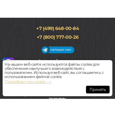
+7 (499) 648-00-84
+7 (800) 777-00-26
График работы салона
На нашем веб-сайте используются файлы cookie для
Пн-Вс с 09:00 до 21:00
обеспечения наилучшего взаимодействия с
Наш адрес:
127018, г. Москва,
пользователем. Используя веб-сайт, вы соглашаетесь с
ул.Складочная, д.1, строение 9
использованием файлов cookie.
Подробнее про cookie ⟶
Всегда свободная парковка
Принять
© Интернет-магазин Polvamvdom.ru 2011-2026. Все права
защищены.
При копировании материалов прямая ссылка на сайт
обязательна
.