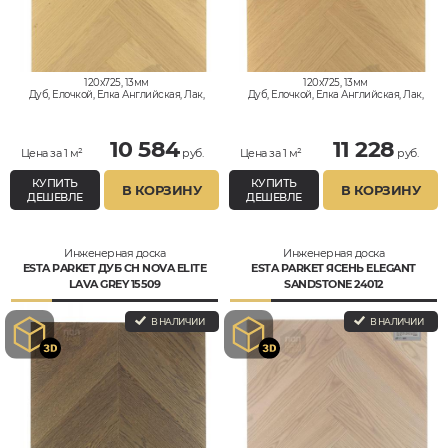
120x725, 13мм
120x725, 13мм
Дуб, Елочкой, Елка Английская, Лак,
Дуб, Елочкой, Елка Английская, Лак,
Натур
Натур
10 584
11 228
Цена за 1 м²
руб.
Цена за 1 м²
руб.
КУПИТЬ
КУПИТЬ
В КОРЗИНУ
В КОРЗИНУ
ДЕШЕВЛЕ
ДЕШЕВЛЕ
Инженерная доска
Инженерная доска
ESTA PARKET ДУБ CH NOVA ELITE
ESTA PARKET ЯСЕНЬ ELEGANT
LAVA GREY 15509
SANDSTONE 24012
В НАЛИЧИИ
В НАЛИЧИИ