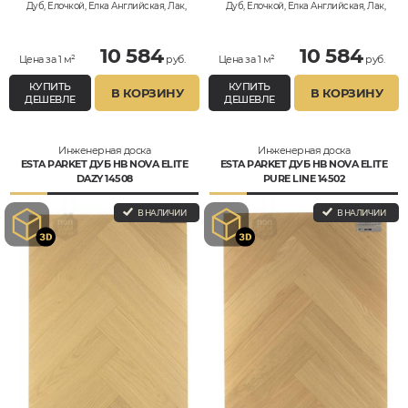
Дуб, Елочкой, Елка Английская, Лак,
Дуб, Елочкой, Елка Английская, Лак,
Натур
Натур
10 584
10 584
Цена за 1 м²
руб.
Цена за 1 м²
руб.
КУПИТЬ
КУПИТЬ
В КОРЗИНУ
В КОРЗИНУ
ДЕШЕВЛЕ
ДЕШЕВЛЕ
Инженерная доска
Инженерная доска
ESTA PARKET ДУБ HB NOVA ELITE
ESTA PARKET ДУБ HB NOVA ELITE
DAZY 14508
PURE LINE 14502
В НАЛИЧИИ
В НАЛИЧИИ