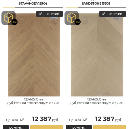
STAVANGER 15504
SANDSTONE 15503
В НАЛИЧИИ
В НАЛИЧИИ
120x675, 13мм
120x675, 13мм
Дуб, Елочкой, Елка Французская, Лак,
Дуб, Елочкой, Елка Французская, Лак,
Натур
Натур
12 387
12 387
Цена за 1 м²
руб.
Цена за 1 м²
руб.
КУПИТЬ
КУПИТЬ