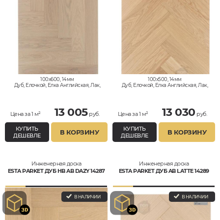
100x600, 14мм
100x500, 14мм
Дуб, Елочкой, Елка Английская, Лак,
Дуб, Елочкой, Елка Английская, Лак,
Натур
Натур
13 005
13 030
Цена за 1 м²
руб.
Цена за 1 м²
руб.
КУПИТЬ
КУПИТЬ
В КОРЗИНУ
В КОРЗИНУ
ДЕШЕВЛЕ
ДЕШЕВЛЕ
Инженерная доска
Инженерная доска
ESTA PARKET ДУБ HB AB DAZY 14287
ESTA PARKET ДУБ AB LATTE 14289
В НАЛИЧИИ
В НАЛИЧИИ