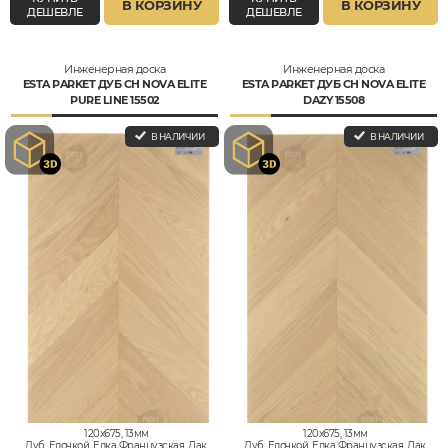
В КОРЗИНУ
В КОРЗИНУ
ДЕШЕВЛЕ
ДЕШЕВЛЕ
Инженерная доска
Инженерная доска
ESTA PARKET ДУБ CH NOVA ELITE
ESTA PARKET ДУБ CH NOVA ELITE
PURE LINE 15502
DAZY 15508
В НАЛИЧИИ
В НАЛИЧИИ
120x675, 13мм
120x675, 13мм
Дуб, Елочкой, Елка Французская, Лак,
Дуб, Елочкой, Елка Французская, Лак,