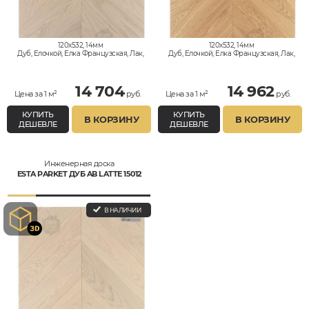
120x532, 14мм
120x532, 14мм
Дуб, Елочкой, Елка Французская, Лак,
Дуб, Елочкой, Елка Французская, Лак,
Натур
Натур
14 704
14 962
Цена за 1 м²
руб.
Цена за 1 м²
руб.
КУПИТЬ
КУПИТЬ
В КОРЗИНУ
В КОРЗИНУ
ДЕШЕВЛЕ
ДЕШЕВЛЕ
Инженерная доска
ESTA PARKET ДУБ AB LATTE 15012
В НАЛИЧИИ