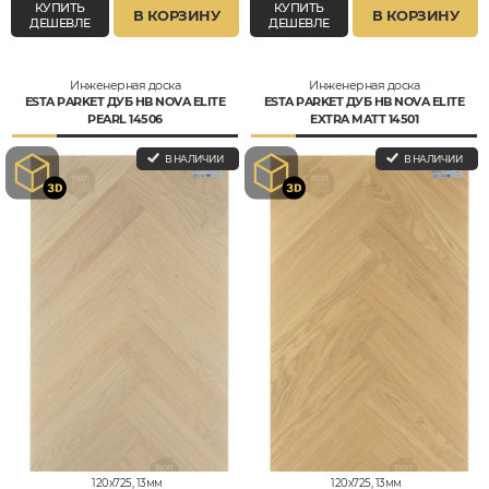
КУПИТЬ
КУПИТЬ
В КОРЗИНУ
В КОРЗИНУ
ДЕШЕВЛЕ
ДЕШЕВЛЕ
Инженерная доска
Инженерная доска
ESTA PARKET ДУБ HB NOVA ELITE
ESTA PARKET ДУБ HB NOVA ELITE
PEARL 14506
EXTRA MATT 14501
В НАЛИЧИИ
В НАЛИЧИИ
120x725, 13мм
120x725, 13мм