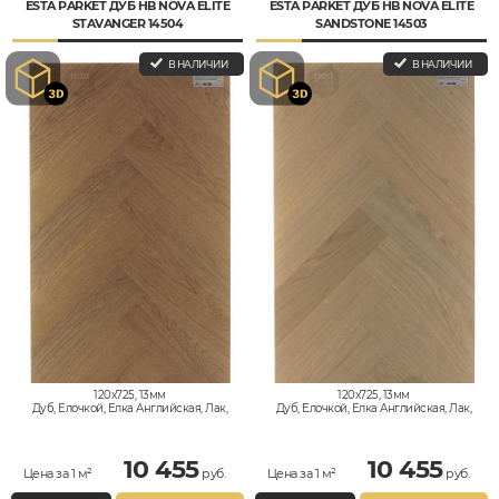
ESTA PARKET ДУБ HB NOVA ELITE
ESTA PARKET ДУБ HB NOVA ELITE
STAVANGER 14504
SANDSTONE 14503
В НАЛИЧИИ
В НАЛИЧИИ
120x725, 13мм
120x725, 13мм
Дуб, Елочкой, Елка Английская, Лак,
Дуб, Елочкой, Елка Английская, Лак,
Натур
Натур
10 455
10 455
Цена за 1 м²
руб.
Цена за 1 м²
руб.