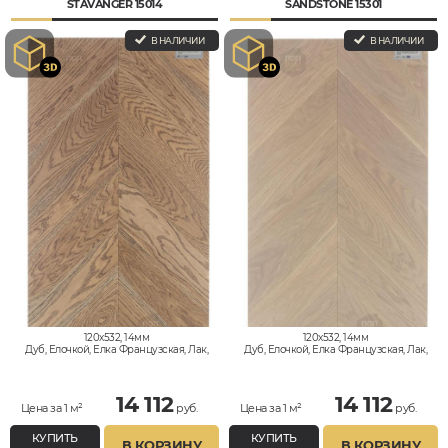
STAVANGER 15014
SANDSTONE 15301
В НАЛИЧИИ
В НАЛИЧИИ
120x532, 14мм
120x532, 14мм
Дуб, Елочкой, Елка Французская, Лак,
Дуб, Елочкой, Елка Французская, Лак,
Натур
Натур
14 112
14 112
Цена за 1 м²
руб.
Цена за 1 м²
руб.
КУПИТЬ
КУПИТЬ
В КОРЗИНУ
В КОРЗИНУ