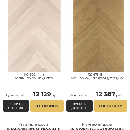
100x600, 14мм
120x675, 13мм
Ясень, Елочкой, Лак, Натур
Дуб, Елочкой, Елка Французская, Лак,
Натур
12 129
12 387
Цена за 1 м²
руб.
Цена за 1 м²
руб.
КУПИТЬ
КУПИТЬ
В КОРЗИНУ
В КОРЗИНУ
ДЕШЕВЛЕ
ДЕШЕВЛЕ
Инженерная доска
Инженерная доска
ESTA PARKET ДУБ CH NOVA ELITE
ESTA PARKET ДУБ CH NOVA ELITE