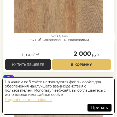
152x914, 4мм
0,3, Дуб, Однополосный, Водостойкий
2 000
руб.
Цена за 1 м²
КУПИТЬ ДЕШЕВЛЕ
В КОРЗИНУ
SPC ламинат
На нашем веб-сайте используются файлы cookie для
ART EAST ДУБ АБЕРДИН
обеспечения наилучшего взаимодействия с
пользователем. Используя веб-сайт, вы соглашаетесь с
В НАЛИЧИИ
использованием файлов cookie.
Подробнее про cookie ⟶
Принять