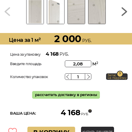
2 000
Цена за 1 м²
РУБ.
4 168
РУБ.
Цена за упаковку
м
2
Введите площадь
Запас
Количество упаковок
на подрезку
рассчитать доставку в регионы
4 168
ВАША ЦЕНА:
РУБ.