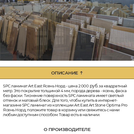
ОПИСАНИЕ
руб.
SPC ламинат Art East Ясень Норд - цена 2 000
за квадратный
метр. Это покрытие толщиной 4 мм, порода дерева - ясень, фаска
без фаски. Тиснение поверхность SPC ламината имеет светлый
оттенок и матовый блеск. Для того, чтобы купить в интернет-
магазине SPC ламинат из коллекции Art East Art Stone Optima Pro
Ясень Норд, положите товар в корзину или свяжитесь с нами
любым доступным способом. Товар есть в наличии.
О ПРОИЗВОДИТЕЛЕ