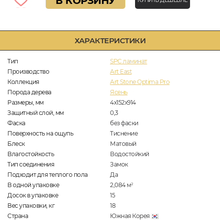
В КОРЗИНУ
КУПИТЬ ДЕШЕВЛЕ
ХАРАКТЕРИСТИКИ
Тип
SPC ламинат
Производство
Art East
Коллекция
Art Stone Optima Pro
Порода дерева
Ясень
Размеры, мм
4х152х914
Защитный слой, мм
0,3
Фаска
без фаски
Поверхность на ощупь
Тиснение
Блеск
Матовый
Влагостойкость
Водостойкий
Тип соединения
Замок
Подходит для теплого пола
Да
В одной упаковке
2,084
м
2
Досок в упаковке
15
Вес упаковки, кг
18
Страна
Южная Корея