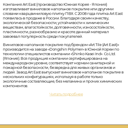
Компания Art East (производство Южная Корея - Япония)
изготавливает виниловое напольное покрытие или другими
словами кварцвиниловую плитку ПВХ. С 2008 года плитка Art East
появилась в продаже в России. Благодаря своим качеству,
экологической безопасности, устойчивости к химическим
веществам, влагостойкости, долговечности, износостойкости,
пластичности, разнообразию и красоте данный материал
завоевал популярность среди покупателей.
Виниловое напольное покрытие под брендом «Art Tile (Art East)»
производится на заводе «Dongshin Polymer» в Южной Кореи по
технологии специалистов компании «Shinko Kasei Ind». Co.Ltd.
(Япония). Вся продукция компании сертифицирована на
международном уровне, соответствует нормам санитарной и
пожарной безопасности, безвредна для живых организмов и
людей. Завод Art East выпускает виниловое напольное покрытие в
нескольких конфигурациях, используя в работе только
экологичные составляющие, без меламина и прочих химических
компонентов.
Читать подробнее