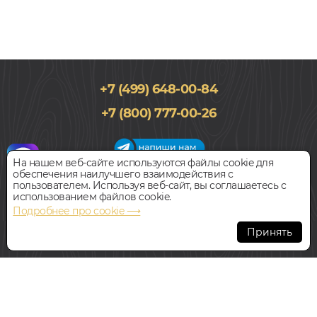
+7 (499) 648-00-84
+7 (800) 777-00-26
На нашем веб-сайте используются файлы cookie для
обеспечения наилучшего взаимодействия с
График работы салона
пользователем. Используя веб-сайт, вы соглашаетесь с
Пн-Вс с 09:00 до 21:00
использованием файлов cookie.
Наш адрес:
127018, г. Москва,
Подробнее про cookie ⟶
ул.Складочная, д.1, строение 9
Принять
Всегда свободная парковка
© Интернет-магазин Polvamvdom.ru 2011-2026. Все права
защищены.
При копировании материалов прямая ссылка на сайт
обязательна
.