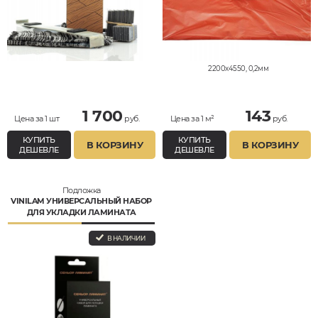
2200x4550, 0,2мм
1 700
143
Цена за 1 шт
руб.
Цена за 1 м²
руб.
КУПИТЬ
КУПИТЬ
В КОРЗИНУ
В КОРЗИНУ
ДЕШЕВЛЕ
ДЕШЕВЛЕ
Подложка
VINILAM УНИВЕРСАЛЬНЫЙ НАБОР
ДЛЯ УКЛАДКИ ЛАМИНАТА
В НАЛИЧИИ