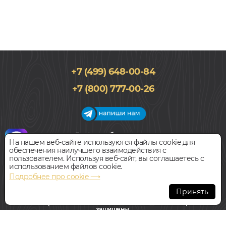
+7 (499) 648-00-84
+7 (800) 777-00-26
График работы салона
На нашем веб-сайте используются файлы cookie для
Пн-Вс с 09:00 до 21:00
обеспечения наилучшего взаимодействия с
Наш адрес:
127018, г. Москва,
пользователем. Используя веб-сайт, вы соглашаетесь с
ул.Складочная, д.1, строение 9
использованием файлов cookie.
Подробнее про cookie ⟶
Всегда свободная парковка
Принять
© Интернет-магазин Polvamvdom.ru 2011-2026. Все права
защищены.
При копировании материалов прямая ссылка на сайт