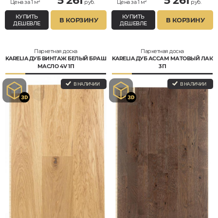
5 261
5 261
Цена за 1 м²
руб.
Цена за 1 м²
руб.
КУПИТЬ
КУПИТЬ
В КОРЗИНУ
В КОРЗИНУ
ДЕШЕВЛЕ
ДЕШЕВЛЕ
Паркетная доска
Паркетная доска
KARELIA ДУБ ВИНТАЖ БЕЛЫЙ БРАШ
KARELIA ДУБ АССАМ МАТОВЫЙ ЛАК
МАСЛО 4V 1П
3П
В НАЛИЧИИ
В НАЛИЧИИ