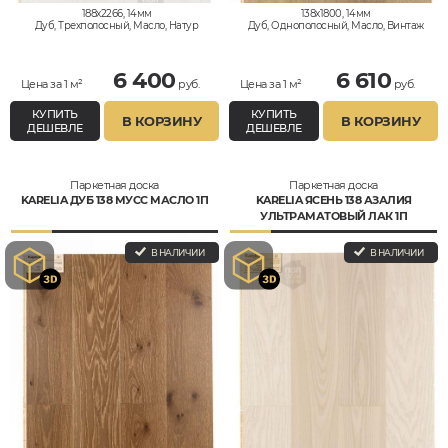
188x2266, 14мм
138x1800, 14мм
Дуб, Трехполосный, Масло, Натур
Дуб, Однополосный, Масло, Винтаж
6 400
6 610
Цена за 1 м²
руб.
Цена за 1 м²
руб.
КУПИТЬ
КУПИТЬ
В КОРЗИНУ
В КОРЗИНУ
ДЕШЕВЛЕ
ДЕШЕВЛЕ
Паркетная доска
Паркетная доска
KARELIA ДУБ 138 МУСС МАСЛО 1П
KARELIA ЯСЕНЬ 138 АЗАЛИЯ
УЛЬТРАМАТОВЫЙ ЛАК 1П
В НАЛИЧИИ
В НАЛИЧИИ