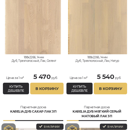
188x2266, 14мм
188x2266, 14мм
Дуб, Трехполосный, Лак, Селект
Дуб, Трехполосный, Лак, Натур
5 470
5 540
Цена за 1 м²
руб.
Цена за 1 м²
руб.
КУПИТЬ
КУПИТЬ
В КОРЗИНУ
В КОРЗИНУ
ДЕШЕВЛЕ
ДЕШЕВЛЕ
Паркетная доска
Паркетная доска
KARELIA ДУБ САХАР ЛАК 3П
KARELIA ДУБ МЯГКИЙ СЕРЫЙ
МАТОВЫЙ ЛАК 3П
В НАЛИЧИИ
В НАЛИЧИИ