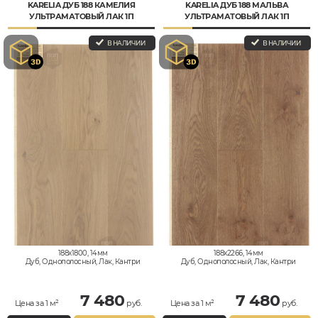
KARELIA ДУБ 188 КАМЕЛИЯ
KARELIA ДУБ 188 МАЛЬВА
УЛЬТРАМАТОВЫЙ ЛАК 1П
УЛЬТРАМАТОВЫЙ ЛАК 1П
В НАЛИЧИИ
В НАЛИЧИИ
188x1800, 14мм
188x2266, 14мм
Дуб, Однополосный, Лак, Кантри
Дуб, Однополосный, Лак, Кантри
7 480
7 480
Цена за 1 м²
руб.
Цена за 1 м²
руб.