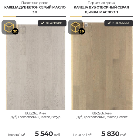
Паркетная доска
Паркетная доска
KARELIA ДУБ БЕТОН СЕРЫЙ МАСЛО
KARELIA ДУБ ОТБОРНЫЙ СЕРАЯ
3П
ДЫМКА МАСЛО 3П
В НАЛИЧИИ
В НАЛИЧИИ
188x2266, 14мм
188x2266, 14мм
Дуб, Трехполосный, Масло, Натур
Дуб, Трехполосный, Масло, Селект
5 540
5 830
Цена за 1 м²
руб.
Цена за 1 м²
руб.