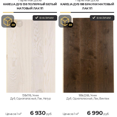
Паркетная доска
Паркетная доска
KARELIA ДУБ 138 ПОЛЯРНЫЙ БЕЛЫЙ
KARELIA ДУБ 188 БРАУНИ МАТОВЫЙ
МАТОВЫЙ ЛАК 1П
ЛАК 1П
В НАЛИЧИИ
В НАЛИЧИИ
138x1116, 14мм
188x2266, 14мм
Дуб, Однополосный, Лак, Натур
Дуб, Однополосный, Лак, Винтаж
6 930
6 990
Цена за 1 м²
руб.
Цена за 1 м²
руб.