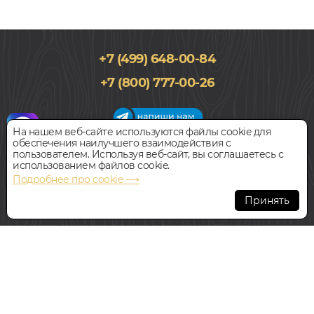
+7 (499) 648-00-84
+7 (800) 777-00-26
На нашем веб-сайте используются файлы cookie для
обеспечения наилучшего взаимодействия с
График работы салона
пользователем. Используя веб-сайт, вы соглашаетесь с
Пн-Вс с 09:00 до 21:00
использованием файлов cookie.
Наш адрес:
127018, г. Москва,
Подробнее про cookie ⟶
ул.Складочная, д.1, строение 9
Принять
Всегда свободная парковка
© Интернет-магазин Polvamvdom.ru 2011-2026. Все права
защищены.
При копировании материалов прямая ссылка на сайт
обязательна
.
НАШ ПАРТНЁР