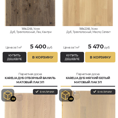
188x2266, 14мм
188x2266, 14мм
Дуб, Трехполосный, Лак, Кантри
Дуб, Трехполосный, Масло, Селект
5 400
5 470
Цена за 1 м²
руб.
Цена за 1 м²
руб.
КУПИТЬ
КУПИТЬ
В КОРЗИНУ
В КОРЗИНУ
ДЕШЕВЛЕ
ДЕШЕВЛЕ
Паркетная доска
Паркетная доска
KARELIA ДУБ ОТБОРНЫЙ ВАНИЛЬ
KARELIA ДУБ МЯГКИЙ БЕЛЫЙ
МАТОВЫЙ ЛАК 3П
МАТОВЫЙ ЛАК 3П
В НАЛИЧИИ
В НАЛИЧИИ