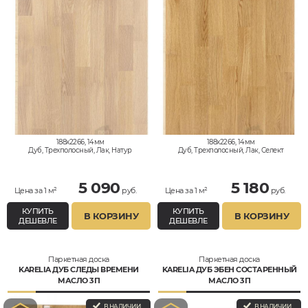
188x2266, 14мм
188x2266, 14мм
Дуб, Трехполосный, Лак, Натур
Дуб, Трехполосный, Лак, Селект
5 090
5 180
Цена за 1 м²
руб.
Цена за 1 м²
руб.
КУПИТЬ
КУПИТЬ
В КОРЗИНУ
В КОРЗИНУ
ДЕШЕВЛЕ
ДЕШЕВЛЕ
Паркетная доска
Паркетная доска
KARELIA ДУБ СЛЕДЫ ВРЕМЕНИ
KARELIA ДУБ ЭБЕН СОСТАРЕННЫЙ
МАСЛО 3П
МАСЛО 3П
В НАЛИЧИИ
В НАЛИЧИИ