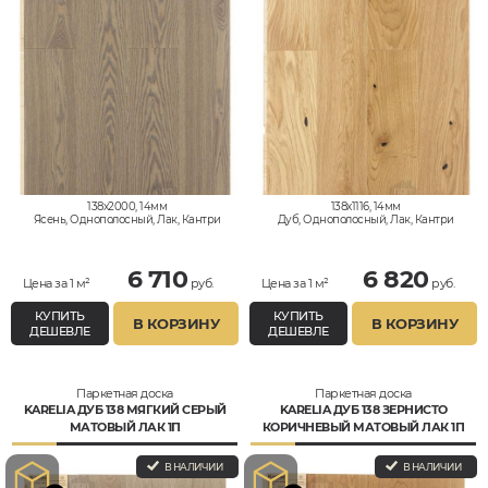
138x2000, 14мм
138x1116, 14мм
Ясень, Однополосный, Лак, Кантри
Дуб, Однополосный, Лак, Кантри
6 710
6 820
Цена за 1 м²
руб.
Цена за 1 м²
руб.
КУПИТЬ
КУПИТЬ
В КОРЗИНУ
В КОРЗИНУ
ДЕШЕВЛЕ
ДЕШЕВЛЕ
Паркетная доска
Паркетная доска
KARELIA ДУБ 138 МЯГКИЙ СЕРЫЙ
KARELIA ДУБ 138 ЗЕРНИСТО
МАТОВЫЙ ЛАК 1П
КОРИЧНЕВЫЙ МАТОВЫЙ ЛАК 1П
В НАЛИЧИИ
В НАЛИЧИИ