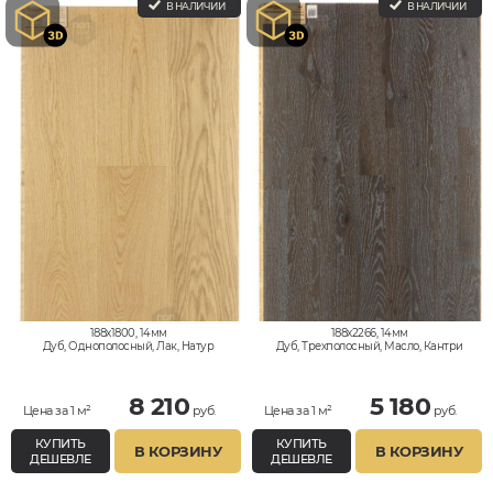
В НАЛИЧИИ
В НАЛИЧИИ
188x1800, 14мм
188x2266, 14мм
Дуб, Однополосный, Лак, Натур
Дуб, Трехполосный, Масло, Кантри
8 210
5 180
Цена за 1 м²
руб.
Цена за 1 м²
руб.
КУПИТЬ
КУПИТЬ
В КОРЗИНУ
В КОРЗИНУ
ДЕШЕВЛЕ
ДЕШЕВЛЕ