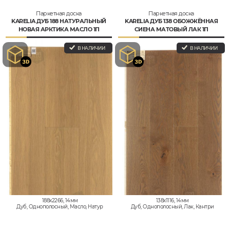
Паркетная доска
Паркетная доска
KARELIA ДУБ 188 НАТУРАЛЬНЫЙ
KARELIA ДУБ 138 ОБОЖЖЁННАЯ
НОВАЯ АРКТИКА МАСЛО 1П
СИЕНА МАТОВЫЙ ЛАК 1П
В НАЛИЧИИ
В НАЛИЧИИ
188x2266, 14мм
138x1116, 14мм
Дуб, Однополосный, Масло, Натур
Дуб, Однополосный, Лак, Кантри