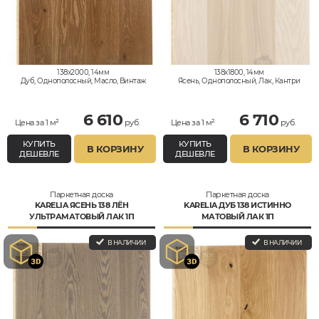
138x2000, 14мм
138x1800, 14мм
Дуб, Однополосный, Масло, Винтаж
Ясень, Однополосный, Лак, Кантри
6 610
6 710
Цена за 1 м²
руб.
Цена за 1 м²
руб.
КУПИТЬ
КУПИТЬ
В КОРЗИНУ
В КОРЗИНУ
ДЕШЕВЛЕ
ДЕШЕВЛЕ
Паркетная доска
Паркетная доска
KARELIA ЯСЕНЬ 138 ЛЁН
KARELIA ДУБ 138 ИСТИННО
УЛЬТРАМАТОВЫЙ ЛАК 1П
МАТОВЫЙ ЛАК 1П
В НАЛИЧИИ
В НАЛИЧИИ