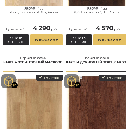
188x2266, 14мм
188x2266, 14мм
Ясень, Трехполосный, Лак, Кантри
Дуб, Трехполосный, Лак, Кантри
4 290
4 570
Цена за 1 м²
руб.
Цена за 1 м²
руб.
КУПИТЬ
КУПИТЬ
В КОРЗИНУ
В КОРЗИНУ
ДЕШЕВЛЕ
ДЕШЕВЛЕ
Паркетная доска
Паркетная доска
KARELIA ДУБ АНТИЧНЫЙ МАСЛО 3П
KARELIA ДУБ ЧЕРНЫЙ ПЕРЕЦ ЛАК 3П
В НАЛИЧИИ
В НАЛИЧИИ