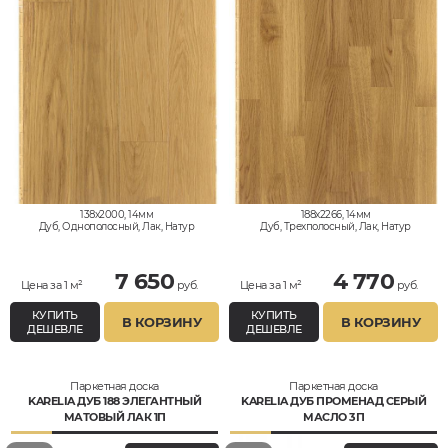
138x2000, 14мм
188x2266, 14мм
Дуб, Однополосный, Лак, Натур
Дуб, Трехполосный, Лак, Натур
7 650
4 770
Цена за 1 м²
руб.
Цена за 1 м²
руб.
КУПИТЬ
КУПИТЬ
В КОРЗИНУ
В КОРЗИНУ
ДЕШЕВЛЕ
ДЕШЕВЛЕ
Паркетная доска
Паркетная доска
KARELIA ДУБ 188 ЭЛЕГАНТНЫЙ
KARELIA ДУБ ПРОМЕНАД СЕРЫЙ
МАТОВЫЙ ЛАК 1П
МАСЛО 3П