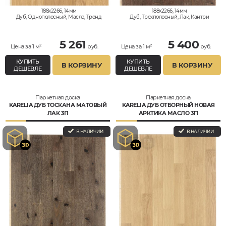
188x2266, 14мм
188x2266, 14мм
Дуб, Однополосный, Масло, Тренд
Дуб, Трехполосный, Лак, Кантри
5 261
5 400
Цена за 1 м²
руб.
Цена за 1 м²
руб.
КУПИТЬ
КУПИТЬ
В КОРЗИНУ
В КОРЗИНУ
ДЕШЕВЛЕ
ДЕШЕВЛЕ
Паркетная доска
Паркетная доска
KARELIA ДУБ ТОСКАНА МАТОВЫЙ
KARELIA ДУБ ОТБОРНЫЙ НОВАЯ
ЛАК 3П
АРКТИКА МАСЛО 3П
В НАЛИЧИИ
В НАЛИЧИИ