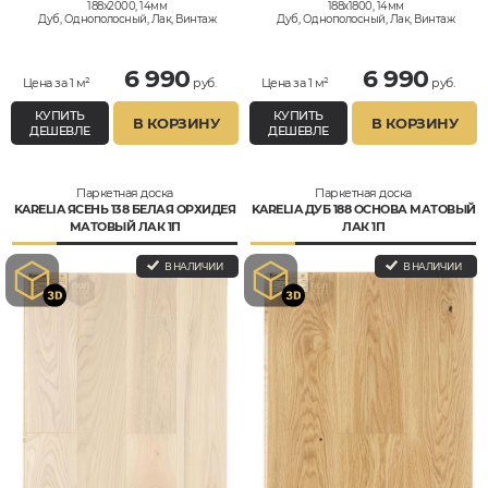
188x2000, 14мм
188x1800, 14мм
Дуб, Однополосный, Лак, Винтаж
Дуб, Однополосный, Лак, Винтаж
6 990
6 990
Цена за 1 м²
руб.
Цена за 1 м²
руб.
КУПИТЬ
КУПИТЬ
В КОРЗИНУ
В КОРЗИНУ
ДЕШЕВЛЕ
ДЕШЕВЛЕ
Паркетная доска
Паркетная доска
KARELIA ЯСЕНЬ 138 БЕЛАЯ ОРХИДЕЯ
KARELIA ДУБ 188 ОСНОВА МАТОВЫЙ
МАТОВЫЙ ЛАК 1П
ЛАК 1П
В НАЛИЧИИ
В НАЛИЧИИ