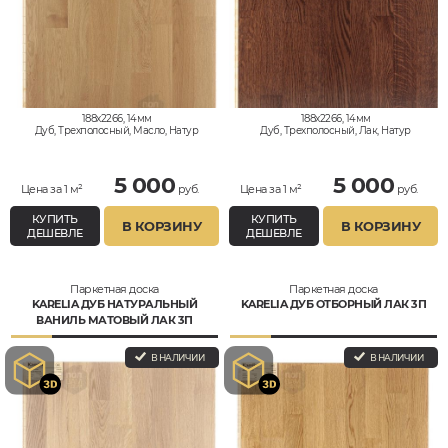
188x2266, 14мм
188x2266, 14мм
Дуб, Трехполосный, Масло, Натур
Дуб, Трехполосный, Лак, Натур
5 000
5 000
Цена за 1 м²
руб.
Цена за 1 м²
руб.
КУПИТЬ
КУПИТЬ
В КОРЗИНУ
В КОРЗИНУ
ДЕШЕВЛЕ
ДЕШЕВЛЕ
Паркетная доска
Паркетная доска
KARELIA ДУБ НАТУРАЛЬНЫЙ
KARELIA ДУБ ОТБОРНЫЙ ЛАК 3П
ВАНИЛЬ МАТОВЫЙ ЛАК 3П
В НАЛИЧИИ
В НАЛИЧИИ