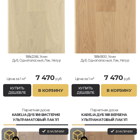
188x2266, 14мм
188x1800, 14мм
Дуб, Однополосный, Лак, Натур
Дуб, Однополосный, Лак, Натур
7 470
7 470
Цена за 1 м²
руб.
Цена за 1 м²
руб.
КУПИТЬ
КУПИТЬ
В КОРЗИНУ
В КОРЗИНУ
ДЕШЕВЛЕ
ДЕШЕВЛЕ
Паркетная доска
Паркетная доска
KARELIA ДУБ 188 ВИСТЕРИЯ
KARELIA ДУБ 188 ВЕРБЕНА
УЛЬТРАМАТОВЫЙ ЛАК 1П
УЛЬТРАМАТОВЫЙ ЛАК 1П
В НАЛИЧИИ
В НАЛИЧИИ