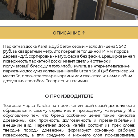
ОПИСАНИЕ
Паркетная доска Karelia Дуб бетон серый масло 3п - цена 5 540
руб.
за квадратный метр. Это покрытие толщиной 14 мм, порода
дерева - дуб, сортировка - натур, фаска без фаски. Брашированная
поверхность паркетной доски имеет светлый оттенок и
полуматовый блеск. Для того, чтобы купить в интернет-магазине
паркетную доску из коллекции Karelia Urban Soul Дуб бетон серый
масло 3п, положите товар в корзину или свяжитесь с нами любым
доступным способом. Товар есть в наличии.
О ПРОИЗВОДИТЕЛЕ
Торговая марка Karelia на протяжении всей своей деятельности
обращается к своему сырью как к природному материалу. Это
обусловлено тем, что бренд особенно ценит такие качества
древесины, как прочность, долговечность и презентабельный
внешний вид. Паркетная доска Karelia состоит из трёх слоёв:
твёрдые породы древесины формируют основную рабочую
поверхность, а для среднего и нижнего слоя производитель