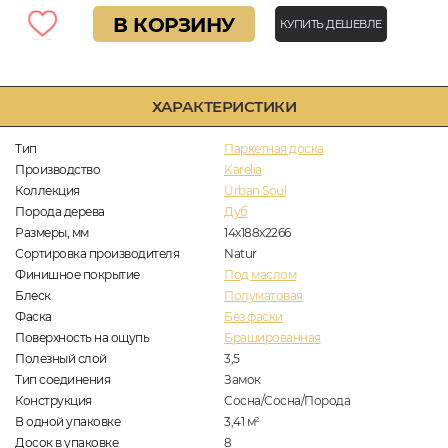
В КОРЗИНУ
КУПИТЬ ДЕШЕВЛЕ
ХАРАКТЕРИСТИКИ
Тип
Паркетная доска
Производство
Karelia
Коллекция
Urban Soul
Порода дерева
Дуб
Размеры, мм
14x188x2266
Сортировка производителя
Natur
Финишное покрытие
Под маслом
Блеск
Полуматовая
Фаска
Без фаски
Поверхность на ощупь
Брашированная
Полезный слой
3,5
Тип соединения
Замок
Конструкция
Сосна/Сосна/Порода
В одной упаковке
3,41
м
2
Досок в упаковке
8