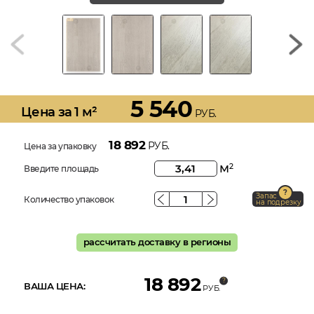
5 540
Цена за 1 м²
РУБ.
18 892
РУБ.
Цена за упаковку
м
2
Введите площадь
Запас
Количество упаковок
на подрезку
рассчитать доставку в регионы
18 892
ВАША ЦЕНА:
РУБ.