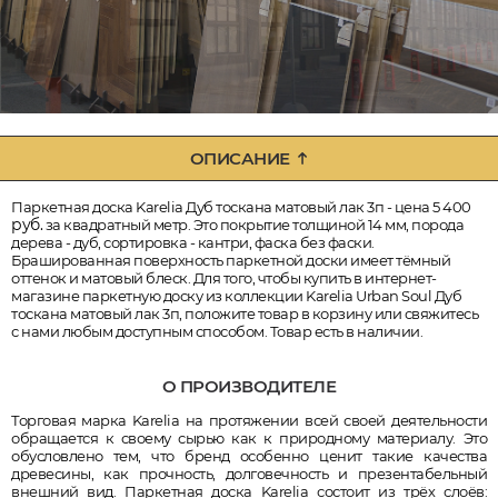
ОПИСАНИЕ
Паркетная доска Karelia Дуб тоскана матовый лак 3п - цена 5 400
руб.
за квадратный метр. Это покрытие толщиной 14 мм, порода
дерева - дуб, сортировка - кантри, фаска без фаски.
Брашированная поверхность паркетной доски имеет тёмный
оттенок и матовый блеск. Для того, чтобы купить в интернет-
магазине паркетную доску из коллекции Karelia Urban Soul Дуб
тоскана матовый лак 3п, положите товар в корзину или свяжитесь
с нами любым доступным способом. Товар есть в наличии.
О ПРОИЗВОДИТЕЛЕ
Торговая марка Karelia на протяжении всей своей деятельности
обращается к своему сырью как к природному материалу. Это
обусловлено тем, что бренд особенно ценит такие качества
древесины, как прочность, долговечность и презентабельный
внешний вид. Паркетная доска Karelia состоит из трёх слоёв: