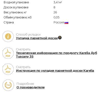
В одной упаковке
3,41
м
2
Досок в упаковке
8
Вес упаковки, кг
26
Объём упаковки, м3
0,05
Страна
Россия
Способ укладки
Укладка паркетной доски
Смотреть
Техническая информация по продукту Karelia Дуб
Tuscany 3S
Смотреть
Инструкция по укладке паркетной доски Karelia
Подробнее
О производителе