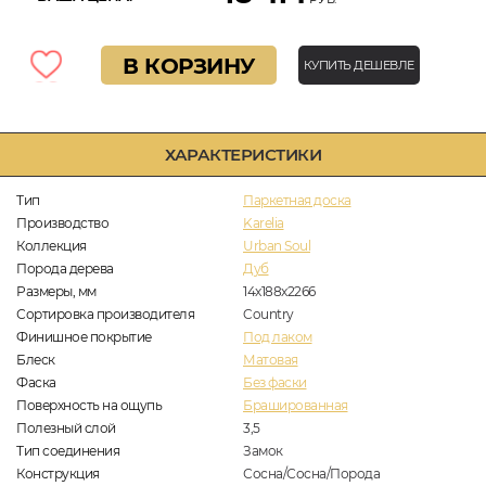
В КОРЗИНУ
КУПИТЬ ДЕШЕВЛЕ
ХАРАКТЕРИСТИКИ
Тип
Паркетная доска
Производство
Karelia
Коллекция
Urban Soul
Порода дерева
Дуб
Размеры, мм
14x188x2266
Сортировка производителя
Country
Финишное покрытие
Под лаком
Блеск
Матовая
Фаска
Без фаски
Поверхность на ощупь
Брашированная
Полезный слой
3,5
Тип соединения
Замок
Конструкция
Сосна/Сосна/Порода