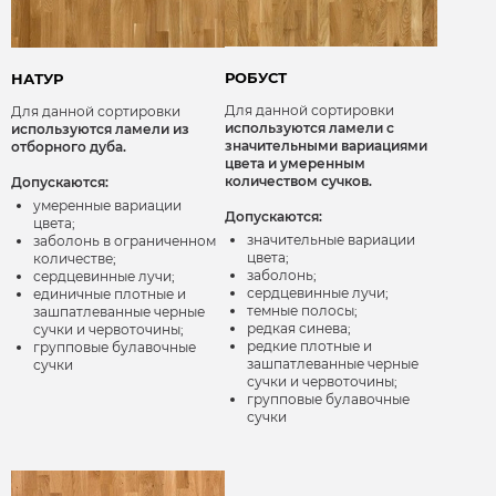
РОБУСТ
НАТУР
Для данной сортировки
Для данной сортировки
используются ламели с
используются ламели из
значительными вариациями
отборного дуба.
цвета и умеренным
количеством сучков.
Допускаются:
умеренные вариации
Допускаются:
цвета;
значительные вариации
заболонь в ограниченном
цвета;
количестве;
заболонь;
сердцевинные лучи;
сердцевинные лучи;
единичные плотные и
темные полосы;
зашпатлеванные черные
редкая синева;
сучки и червоточины;
редкие плотные и
групповые булавочные
зашпатлеванные черные
сучки
сучки и червоточины;
групповые булавочные
сучки