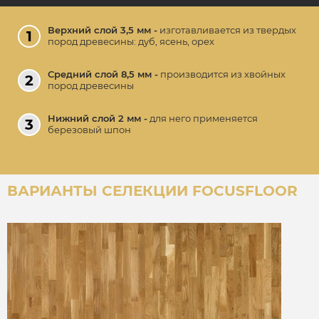
Верхний слой 3,5 мм -
изготавливается из твердых
пород древесины: дуб, ясень, орех
Средний слой 8,5 мм -
производится из хвойных
пород древесины
Нижний слой 2 мм -
для него применяется
березовый шпон
ВАРИАНТЫ СЕЛЕКЦИИ FOCUSFLOOR