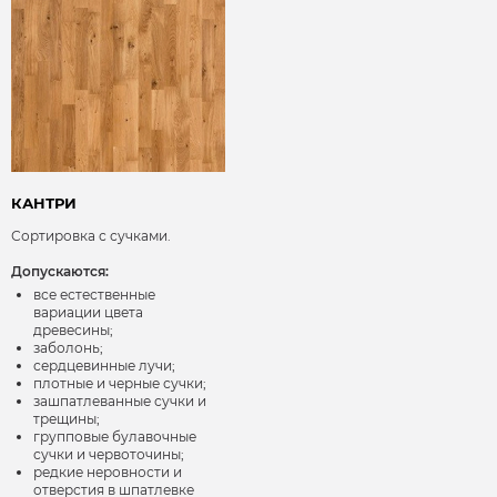
КАНТРИ
Сортировка с сучками.
Допускаются:
все естественные
вариации цвета
древесины;
заболонь;
сердцевинные лучи;
плотные и черные сучки;
зашпатлеванные сучки и
трещины;
групповые булавочные
сучки и червоточины;
редкие неровности и
отверстия в шпатлевке