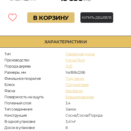
В КОРЗИНУ
КУПИТЬ ДЕШЕВЛЕ
ХАРАКТЕРИСТИКИ
Тип
Паркетная доска
Производство
Focus Floor
Порода дерева
Дуб
Размеры, мм
14х188х2266
Финишное покрытие
Под лаком
Блеск
Полуматовая
Фаска
Без фаски
Поверхность на ощупь
Брашированная
Полезный слой
3,4
Тип соединения
Замок
Конструкция
Сосна/Сосна/Порода
В одной упаковке
3,41
м
2
Досок в упаковке
8