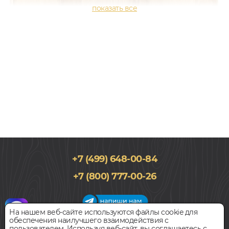
+7 (499) 648-00-84
188x2266, 14мм
+7 (800) 777-00-26
Дуб, Трехполосный, Лак, Рустик
3 970
руб.
Цена за 1 м²
На нашем веб-сайте используются файлы cookie для
обеспечения наилучшего взаимодействия с
График работы салона
пользователем. Используя веб-сайт, вы соглашаетесь с
БЫСТРЫЙ ЗАКАЗ
КУПИТЬ