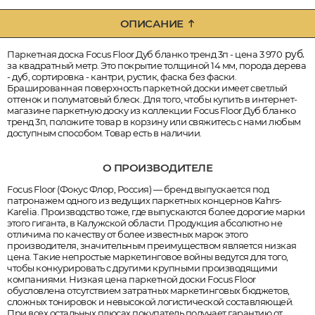
ОПИСАНИЕ
руб.
Паркетная доска Focus Floor Дуб бланко тренд 3п - цена 3 970
за квадратный метр. Это покрытие толщиной 14 мм, порода дерева
- дуб, сортировка - кантри, рустик, фаска без фаски.
Брашированная поверхность паркетной доски имеет светлый
оттенок и полуматовый блеск. Для того, чтобы купить в интернет-
магазине паркетную доску из коллекции Focus Floor Дуб бланко
тренд 3п, положите товар в корзину или свяжитесь с нами любым
доступным способом. Товар есть в наличии.
О ПРОИЗВОДИТЕЛЕ
Focus Floor (Фокус Флор, Россия) — бренд выпускается под
патронажем одного из ведущих паркетных концернов Kahrs-
Karelia. Производство тоже, где выпускаются более дорогие марки
этого гиганта, в Калужской области. Продукция абсолютно не
отличима по качеству от более известных марок этого
производителя, значительным преимуществом является низкая
цена. Такие непростые маркетинговое войны ведутся для того,
чтобы конкурировать с другими крупными производящими
компаниями. Низкая цена паркетной доски Focus Floor
обусловлена отсутствием затратных маркетинговых бюджетов,
сложных тонировок и невысокой логистической составляющей.
При всех остальных плюсах покупатель получает гарантию от